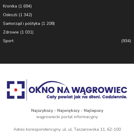
Kronika
(1 694)
Odeszli
(1 342)
Samorząd i polityka
(1 208)
Zdrowie
(1 031)
Sport
(934)
Najszybszy - Największy - Najlepszy
wągrowiecki portal informacyjny
Adres korespondencyjny: ul. ul. Taszarowska 11, 62-100