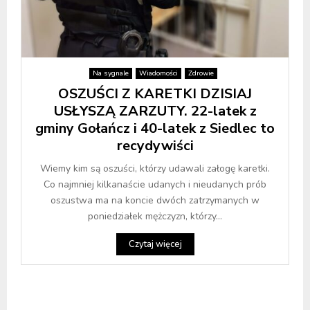
Na sygnale
Wiadomości
Zdrowie
OSZUŚCI Z KARETKI DZISIAJ
USŁYSZĄ ZARZUTY. 22-latek z
gminy Gołańcz i 40-latek z Siedlec to
recydywiści
Wiemy kim są oszuści, którzy udawali załogę karetki.
Co najmniej kilkanaście udanych i nieudanych prób
oszustwa ma na koncie dwóch zatrzymanych w
poniedziałek mężczyzn, którzy...
Czytaj więcej