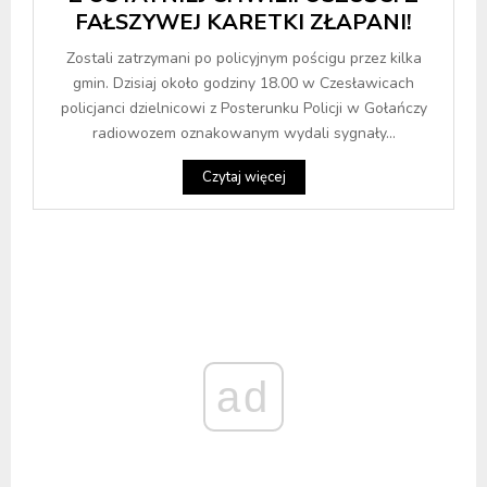
FAŁSZYWEJ KARETKI ZŁAPANI!
Zostali zatrzymani po policyjnym pościgu przez kilka
gmin. Dzisiaj około godziny 18.00 w Czesławicach
policjanci dzielnicowi z Posterunku Policji w Gołańczy
radiowozem oznakowanym wydali sygnały...
Czytaj więcej
ad