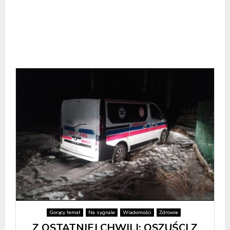
Gorący temat
Na sygnale
Wiadomości
Zdrowie
Z OSTATNIEJ CHWILI: OSZUŚCI Z