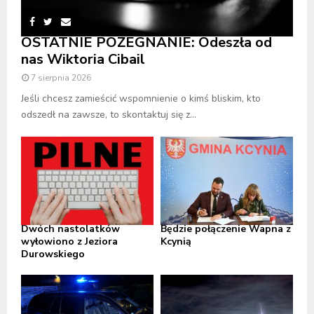
OSTATNIE POŻEGNANIE: Odeszła od
nas Wiktoria Cibail
7 sierpnia 2026
Jeśli chcesz zamieścić wspomnienie o kimś bliskim, kto
odszedł na zawsze, to skontaktuj się z...
Dwóch nastolatków
Będzie połączenie Wapna z
wyłowiono z Jeziora
Kcynią
Durowskiego