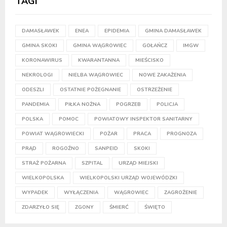
TAGI
DAMASŁAWEK
ENEA
EPIDEMIA
GMINA DAMASŁAWEK
GMINA SKOKI
GMINA WĄGROWIEC
GOŁAŃCZ
IMGW
KORONAWIRUS
KWARANTANNA
MIEŚCISKO
NEKROLOGI
NIELBA WĄGROWIEC
NOWE ZAKAŻENIA
ODESZLI
OSTATNIE POŻEGNANIE
OSTRZEŻENIE
PANDEMIA
PIŁKA NOŻNA
POGRZEB
POLICJA
POLSKA
POMOC
POWIATOWY INSPEKTOR SANITARNY
POWIAT WĄGROWIECKI
POŻAR
PRACA
PROGNOZA
PRĄD
ROGOŹNO
SANPEID
SKOKI
STRAŻ POŻARNA
SZPITAL
URZĄD MIEJSKI
WIELKOPOLSKA
WIELKOPOLSKI URZĄD WOJEWÓDZKI
WYPADEK
WYŁĄCZENIA
WĄGROWIEC
ZAGROŻENIE
ZDARZYŁO SIĘ
ZGONY
ŚMIERĆ
ŚWIĘTO