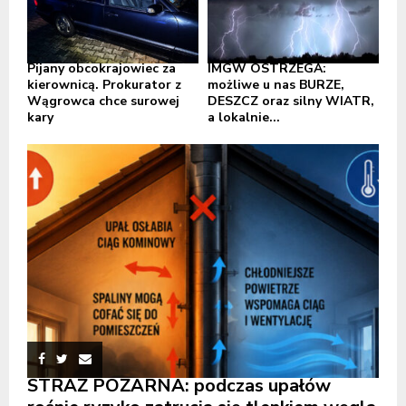
Pijany obcokrajowiec za
IMGW OSTRZEGA:
kierownicą. Prokurator z
możliwe u nas BURZE,
Wągrowca chce surowej
DESZCZ oraz silny WIATR,
kary
a lokalnie...
STRAŻ POŻARNA: podczas upałów