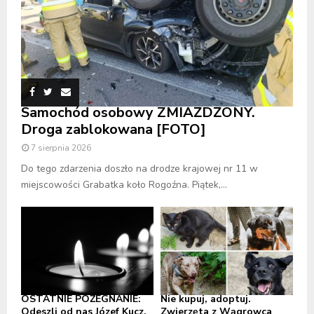
Samochód osobowy ZMIAŻDŻONY.
Droga zablokowana [FOTO]
7 sierpnia 2026
Do tego zdarzenia doszło na drodze krajowej nr 11 w
miejscowości Grabatka koło Rogoźna. Piątek,...
OSTATNIE POŻEGNANIE:
Nie kupuj, adoptuj.
Odeszli od nas Józef Kucz,
Zwierzęta z Wągrowca