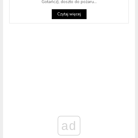
Gołańcz), doszło do pożaru...
Czytaj więcej
ad