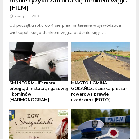
rośnie ryzyko zatrucia się tlenkiem węgla
[FILM]
5 sierpnia 2026
Od początku roku do 4 sierpnia na terenie województwa
wielkopolskiego tlenkiem węgla podtruło się już...
SM INFORMUJE: rusza
MIASTO I GMINA
przegląd instalacji gazowej
GOŁAŃCZ: ścieżka pieszo-
i kominów
rowerowa prawie
[HARMONOGRAM]
ukończona [FOTO]