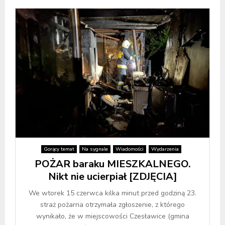
Gorący temat
Na sygnale
Wiadomości
Wydarzenia
POŻAR baraku MIESZKALNEGO.
Nikt nie ucierpiał [ZDJĘCIA]
We wtorek 15 czerwca kilka minut przed godziną 23.
straż pożarna otrzymała zgłoszenie, z którego
wynikało, że w miejscowości Czesławice (gmina