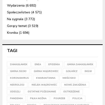
Wydarzenia
(6 692)
Społeczeństwo
(4 571)
Na sygnale
(3 772)
Gorący temat
(3 519)
Kronika
(1 694)
TAGI
DAMASŁAWEK
ENEA
EPIDEMIA
GMINA DAMASŁAWEK
GMINA SKOKI
GMINA WĄGROWIEC
GOŁAŃCZ
IMGW
KORONAWIRUS
KWARANTANNA
MIEŚCISKO
NEKROLOGI
NIELBA WĄGROWIEC
NOWE ZAKAŻENIA
ODESZLI
OSTATNIE POŻEGNANIE
OSTRZEŻENIE
PANDEMIA
PIŁKA NOŻNA
POGRZEB
POLICJA