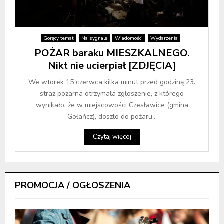
Gorący temat
Na sygnale
Wiadomości
Wydarzenia
POŻAR baraku MIESZKALNEGO.
Nikt nie ucierpiał [ZDJĘCIA]
We wtorek 15 czerwca kilka minut przed godziną 23.
straż pożarna otrzymała zgłoszenie, z którego
wynikało, że w miejscowości Czesławice (gmina
Gołańcz), doszło do pożaru...
Czytaj więcej
PROMOCJA / OGŁOSZENIA