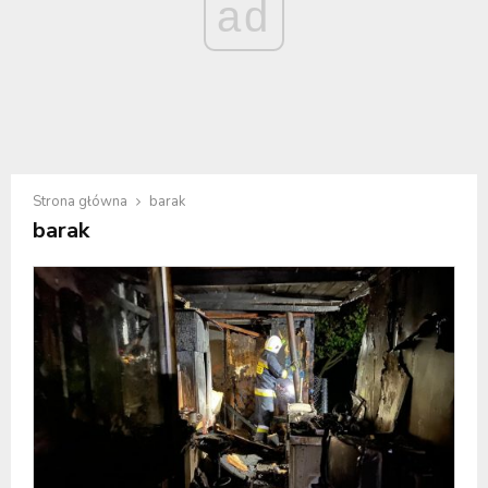
ad
Strona główna
barak
barak