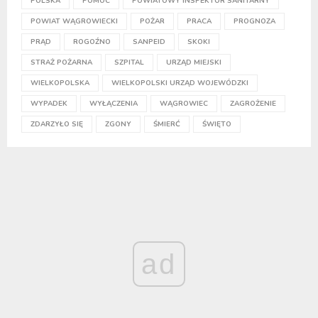
POLSKA
POMOC
POWIATOWY INSPEKTOR SANITARNY
POWIAT WĄGROWIECKI
POŻAR
PRACA
PROGNOZA
PRĄD
ROGOŹNO
SANPEID
SKOKI
STRAŻ POŻARNA
SZPITAL
URZĄD MIEJSKI
WIELKOPOLSKA
WIELKOPOLSKI URZĄD WOJEWÓDZKI
WYPADEK
WYŁĄCZENIA
WĄGROWIEC
ZAGROŻENIE
ZDARZYŁO SIĘ
ZGONY
ŚMIERĆ
ŚWIĘTO
ad