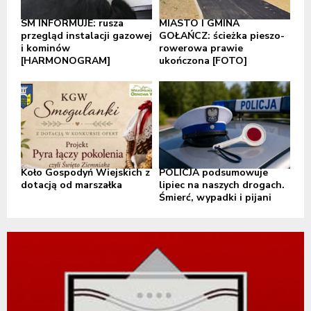
SM INFORMUJE: rusza
MIASTO I GMINA
przegląd instalacji gazowej
GOŁAŃCZ: ścieżka pieszo-
i kominów
rowerowa prawie
[HARMONOGRAM]
ukończona [FOTO]
Koło Gospodyń Wiejskich z
POLICJA podsumowuje
dotacją od marszałka
lipiec na naszych drogach.
Śmierć, wypadki i pijani