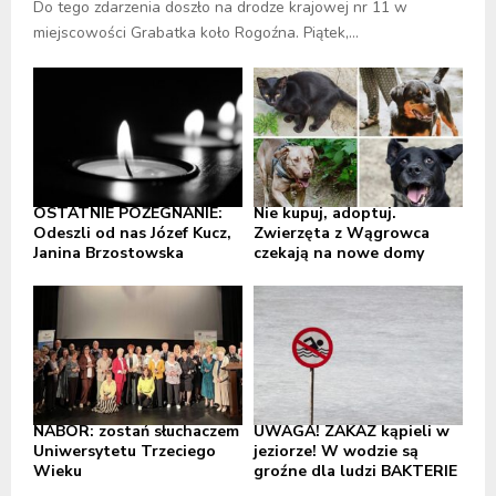
Do tego zdarzenia doszło na drodze krajowej nr 11 w
miejscowości Grabatka koło Rogoźna. Piątek,...
OSTATNIE POŻEGNANIE:
Nie kupuj, adoptuj.
Odeszli od nas Józef Kucz,
Zwierzęta z Wągrowca
Janina Brzostowska
czekają na nowe domy
NABÓR: zostań słuchaczem
UWAGA! ZAKAZ kąpieli w
Uniwersytetu Trzeciego
jeziorze! W wodzie są
Wieku
groźne dla ludzi BAKTERIE