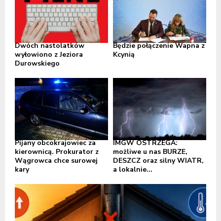
Dwóch nastolatków
Będzie połączenie Wapna z
wyłowiono z Jeziora
Kcynią
Durowskiego
Pijany obcokrajowiec za
IMGW OSTRZEGA:
kierownicą. Prokurator z
możliwe u nas BURZE,
Wągrowca chce surowej
DESZCZ oraz silny WIATR,
kary
a lokalnie...