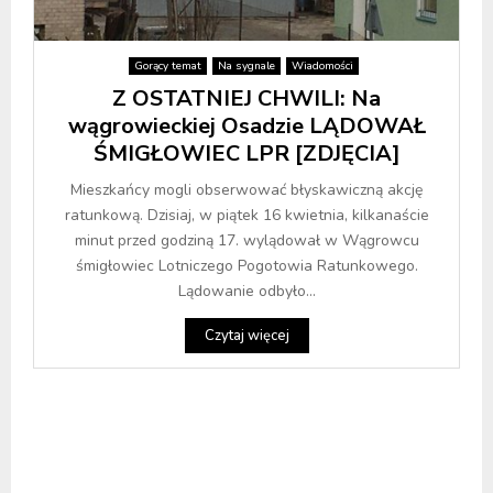
Gorący temat
Na sygnale
Wiadomości
Z OSTATNIEJ CHWILI: Na
wągrowieckiej Osadzie LĄDOWAŁ
ŚMIGŁOWIEC LPR [ZDJĘCIA]
Mieszkańcy mogli obserwować błyskawiczną akcję
ratunkową. Dzisiaj, w piątek 16 kwietnia, kilkanaście
minut przed godziną 17. wylądował w Wągrowcu
śmigłowiec Lotniczego Pogotowia Ratunkowego.
Lądowanie odbyło...
Czytaj więcej