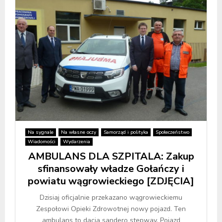
Na sygnale
Na własne oczy
Samorząd i polityka
Społeczeństwo
Wiadomości
Wydarzenia
AMBULANS DLA SZPITALA: Zakup
sfinansowały władze Gołańczy i
powiatu wągrowieckiego [ZDJĘCIA]
Dzisiaj oficjalnie przekazano wągrowieckiemu
Zespołowi Opieki Zdrowotnej nowy pojazd. Ten
ambulans to dacia sandero stepway. Pojazd