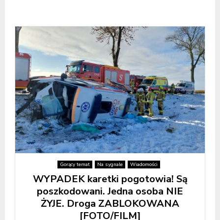
Gorący temat
Na sygnale
Wiadomości
WYPADEK karetki pogotowia! Są
poszkodowani. Jedna osoba NIE
ŻYJE. Droga ZABLOKOWANA
[FOTO/FILM]