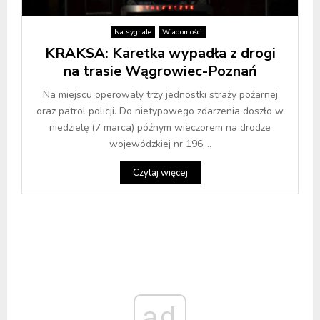
Na sygnale
Wiadomości
KRAKSA: Karetka wypadła z drogi
na trasie Wągrowiec-Poznań
Na miejscu operowały trzy jednostki straży pożarnej
oraz patrol policji. Do nietypowego zdarzenia doszło w
niedzielę (7 marca) późnym wieczorem na drodze
wojewódzkiej nr 196,...
Czytaj więcej
ad