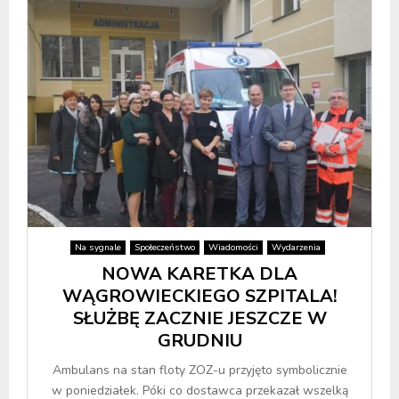
Na sygnale
Społeczeństwo
Wiadomości
Wydarzenia
NOWA KARETKA DLA
WĄGROWIECKIEGO SZPITALA!
SŁUŻBĘ ZACZNIE JESZCZE W
GRUDNIU
Ambulans na stan floty ZOZ-u przyjęto symbolicznie
w poniedziałek. Póki co dostawca przekazał wszelką