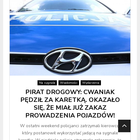
Na sygnale
Wiadomości
Wydarzenia
PIRAT DROGOWY: CWANIAK
PĘDZIŁ ZA KARETKĄ. OKAZAŁO
SIĘ, ŻE MIAŁ JUŻ ZAKAZ
PROWADZENIA POJAZDÓW!
W ostatni weekend policjanci zatrzymali kierowcę,
który postanowił wykorzystać jadącą na sygnale