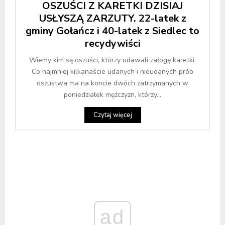
OSZUŚCI Z KARETKI DZISIAJ
USŁYSZĄ ZARZUTY. 22-latek z
gminy Gołańcz i 40-latek z Siedlec to
recydywiści
Wiemy kim są oszuści, którzy udawali załogę karetki.
Co najmniej kilkanaście udanych i nieudanych prób
oszustwa ma na koncie dwóch zatrzymanych w
poniedziałek mężczyzn, którzy...
Czytaj więcej
ad