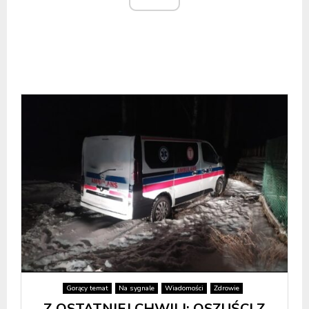
Gorący temat
Na sygnale
Wiadomości
Zdrowie
Z OSTATNIEJ CHWILI: OSZUŚCI Z