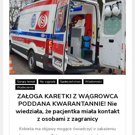
Gorący temat
Na sygnale
Społeczeństwo
Wiadomości
Wydarzenia
ZAŁOGA KARETKI Z WĄGROWCA
PODDANA KWARANTANNIE! Nie
wiedziała, że pacjentka miała kontakt
z osobami z zagranicy
Kobieta ma objawy mogące świadczyć o zakażeniu