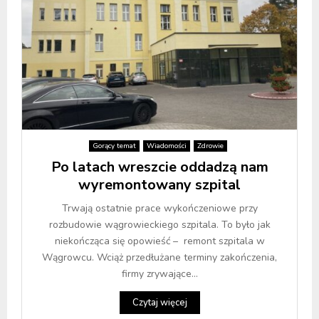
Gorący temat
Wiadomości
Zdrowie
Po latach wreszcie oddadzą nam
wyremontowany szpital
Trwają ostatnie prace wykończeniowe przy
rozbudowie wągrowieckiego szpitala. To było jak
niekończąca się opowieść – remont szpitala w
Wągrowcu. Wciąż przedłużane terminy zakończenia,
firmy zrywające...
Czytaj więcej