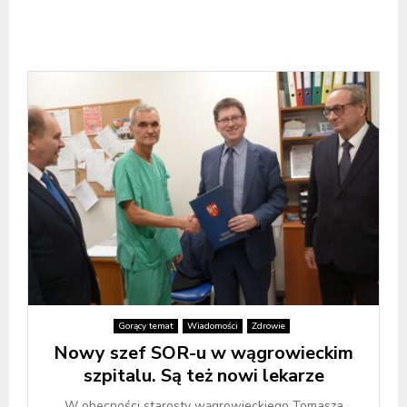
Gorący temat
Wiadomości
Zdrowie
Nowy szef SOR-u w wągrowieckim
szpitalu. Są też nowi lekarze
W obecności starosty wągrowieckiego Tomasza