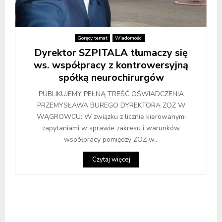
Gorący temat
Wiadomości
Dyrektor SZPITALA tłumaczy się
ws. współpracy z kontrowersyjną
spółką neurochirurgów
PUBLIKUJEMY PEŁNĄ TREŚĆ OŚWIADCZENIA
PRZEMYSŁAWA BUREGO DYREKTORA ZOZ W
WĄGROWCU: W związku z licznie kierowanymi
zapytaniami w sprawie zakresu i warunków
współpracy pomiędzy ZOZ w...
Czytaj więcej