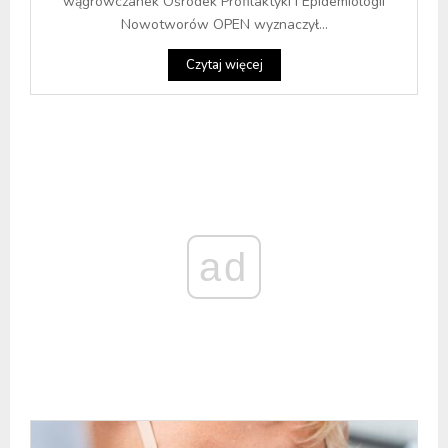
wągrowczanek Ośrodek Profilaktyki i Epidemiologii
Nowotworów OPEN wyznaczył...
Czytaj więcej
ad