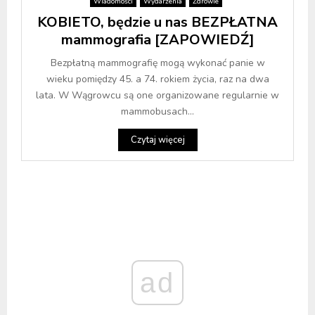
Wiadomości
Wydarzenia
Zdrowie
KOBIETO, będzie u nas BEZPŁATNA
mammografia [ZAPOWIEDŹ]
Bezpłatną mammografię mogą wykonać panie w
wieku pomiędzy 45. a 74. rokiem życia, raz na dwa
lata. W Wągrowcu są one organizowane regularnie w
mammobusach...
Czytaj więcej
ad