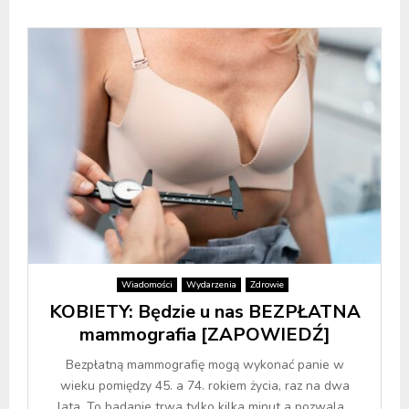
Wiadomości
Wydarzenia
Zdrowie
KOBIETY: Będzie u nas BEZPŁATNA
mammografia [ZAPOWIEDŹ]
Bezpłatną mammografię mogą wykonać panie w
wieku pomiędzy 45. a 74. rokiem życia, raz na dwa
lata. To badanie trwa tylko kilka minut a pozwala...