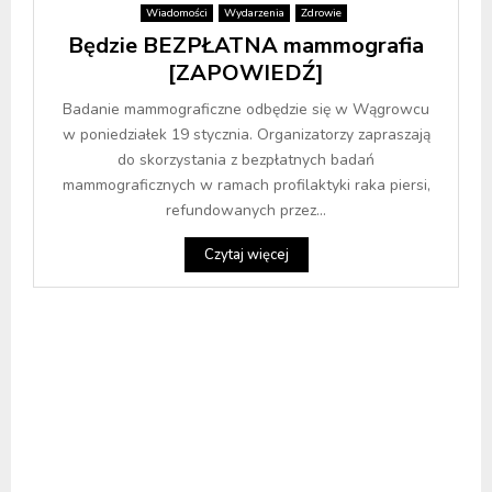
Wiadomości
Wydarzenia
Zdrowie
Będzie BEZPŁATNA mammografia
[ZAPOWIEDŹ]
Badanie mammograficzne odbędzie się w Wągrowcu
w poniedziałek 19 stycznia. Organizatorzy zapraszają
do skorzystania z bezpłatnych badań
mammograficznych w ramach profilaktyki raka piersi,
refundowanych przez...
Czytaj więcej