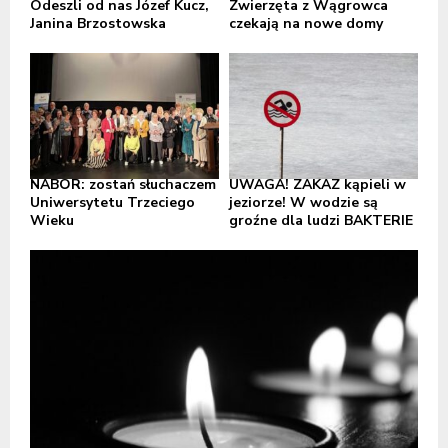
Odeszli od nas Józef Kucz,
Zwierzęta z Wągrowca
Janina Brzostowska
czekają na nowe domy
NABÓR: zostań słuchaczem
UWAGA! ZAKAZ kąpieli w
Uniwersytetu Trzeciego
jeziorze! W wodzie są
Wieku
groźne dla ludzi BAKTERIE