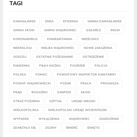
TAGI
DAMASŁAWEK
ENEA
EPIDEMIA
GMINA DAMASŁAWEK
GMINA SKOKI
GMINA WĄGROWIEC
GOŁAŃCZ
IMGW
KORONAWIRUS
KWARANTANNA
MIEŚCISKO
NEKROLOGI
NIELBA WĄGROWIEC
NOWE ZAKAŻENIA
ODESZLI
OSTATNIE POŻEGNANIE
OSTRZEŻENIE
PANDEMIA
PIŁKA NOŻNA
POGRZEB
POLICJA
POLSKA
POMOC
POWIATOWY INSPEKTOR SANITARNY
POWIAT WĄGROWIECKI
POŻAR
PRACA
PROGNOZA
PRĄD
ROGOŹNO
SANPEID
SKOKI
STRAŻ POŻARNA
SZPITAL
URZĄD MIEJSKI
WIELKOPOLSKA
WIELKOPOLSKI URZĄD WOJEWÓDZKI
WYPADEK
WYŁĄCZENIA
WĄGROWIEC
ZAGROŻENIE
ZDARZYŁO SIĘ
ZGONY
ŚMIERĆ
ŚWIĘTO