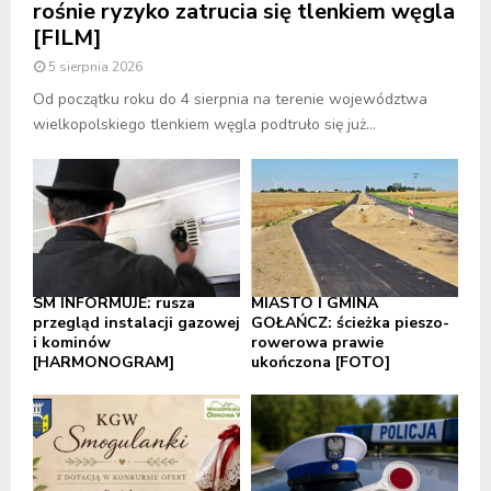
rośnie ryzyko zatrucia się tlenkiem węgla
[FILM]
5 sierpnia 2026
Od początku roku do 4 sierpnia na terenie województwa
wielkopolskiego tlenkiem węgla podtruło się już...
SM INFORMUJE: rusza
MIASTO I GMINA
przegląd instalacji gazowej
GOŁAŃCZ: ścieżka pieszo-
i kominów
rowerowa prawie
[HARMONOGRAM]
ukończona [FOTO]