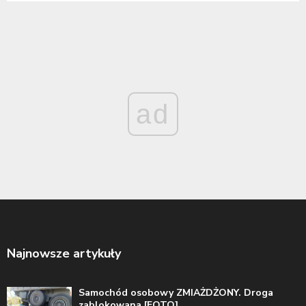
ad
Najnowsze artykuły
Samochód osobowy ZMIAŻDŻONY. Droga
zablokowana [FOTO]