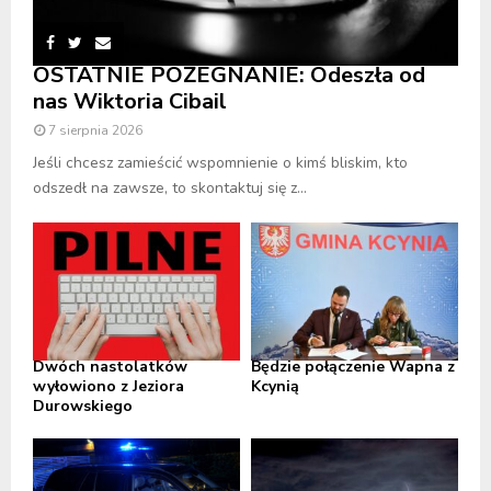
OSTATNIE POŻEGNANIE: Odeszła od
nas Wiktoria Cibail
7 sierpnia 2026
Jeśli chcesz zamieścić wspomnienie o kimś bliskim, kto
odszedł na zawsze, to skontaktuj się z...
Dwóch nastolatków
Będzie połączenie Wapna z
wyłowiono z Jeziora
Kcynią
Durowskiego