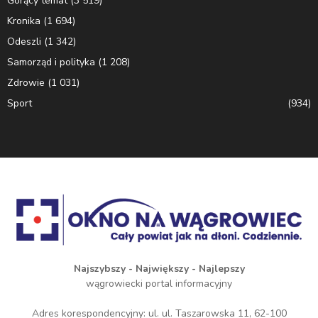
Gorący temat
(3 519)
Kronika
(1 694)
Odeszli
(1 342)
Samorząd i polityka
(1 208)
Zdrowie
(1 031)
Sport
(934)
Najszybszy - Największy - Najlepszy
wągrowiecki portal informacyjny
Adres korespondencyjny: ul. ul. Taszarowska 11, 62-100