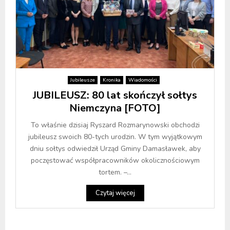
Jubileusze
Kronika
Wiadomości
JUBILEUSZ: 80 lat skończył sołtys
Niemczyna [FOTO]
To właśnie dzisiaj Ryszard Rozmarynowski obchodzi
jubileusz swoich 80-tych urodzin. W tym wyjątkowym
dniu sołtys odwiedził Urząd Gminy Damasławek, aby
poczęstować współpracowników okolicznościowym
tortem. –...
Czytaj więcej