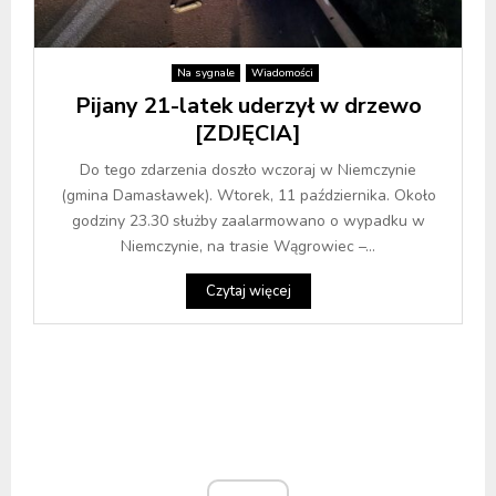
Na sygnale
Wiadomości
Pijany 21-latek uderzył w drzewo
[ZDJĘCIA]
Do tego zdarzenia doszło wczoraj w Niemczynie
(gmina Damasławek). Wtorek, 11 października. Około
godziny 23.30 służby zaalarmowano o wypadku w
Niemczynie, na trasie Wągrowiec –...
Czytaj więcej