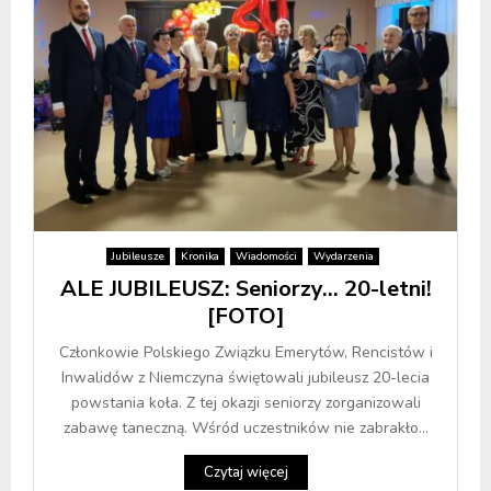
Jubileusze
Kronika
Wiadomości
Wydarzenia
ALE JUBILEUSZ: Seniorzy… 20-letni!
[FOTO]
Członkowie Polskiego Związku Emerytów, Rencistów i
Inwalidów z Niemczyna świętowali jubileusz 20-lecia
powstania koła. Z tej okazji seniorzy zorganizowali
zabawę taneczną. Wśród uczestników nie zabrakło...
Czytaj więcej