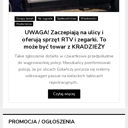
Gorący temat
Na sygnale
Społeczeństwo
Wiadomości
Wydarzenia
UWAGA! Zaczepiają na ulicy i
oferują sprzęt RTV i zegarki. To
może być towar z KRADZIEŻY
Takie zgłoszenie dotarło w czwartkowe przedpołudnie
do wągrowieckiej policji. Mieszkańcy poinformowali
policję, że po ulicach Gołańczy porusza się srebrny
volkswagen passat na kieleckich tablicach
rejestracyjnych...
Czytaj więcej
PROMOCJA / OGŁOSZENIA