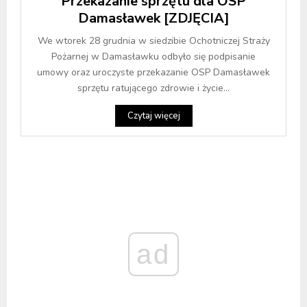
Przekazanie sprzętu dla OSP
Damasławek [ZDJĘCIA]
We wtorek 28 grudnia w siedzibie Ochotniczej Straży
Pożarnej w Damasławku odbyło się podpisanie
umowy oraz uroczyste przekazanie OSP Damasławek
sprzętu ratującego zdrowie i życie...
Czytaj więcej
ad