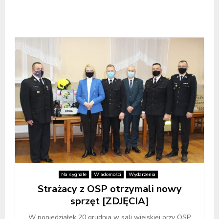
Na sygnale
Wiadomości
Wydarzenia
Strażacy z OSP otrzymali nowy
sprzęt [ZDJĘCIA]
W poniedziałek 20 grudnia w sali wiejskiej przy OSP