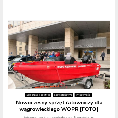
Samorząd i polityka
Społeczeństwo
Wiadomości
Nowoczesny sprzęt ratowniczy dla
wągrowieckiego WOPR [FOTO]
Wczoraj, czyli w poniedziałek 8 grudnia, w