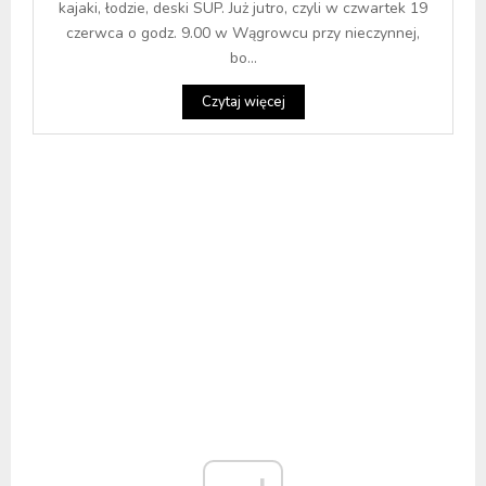
kajaki, łodzie, deski SUP. Już jutro, czyli w czwartek 19
czerwca o godz. 9.00 w Wągrowcu przy nieczynnej,
bo...
Czytaj więcej