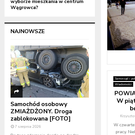
wyborze mieszkania w centrum
Wągrowca?
NAJNOWSZE
Samorząd i pol
Wiadomości
POWIA
W piąt
Samochód osobowy
b
ZMIAŻDŻONY. Droga
Krzyszto
zablokowana [FOTO]
W czwartek
7 sierpnia 2026
pracy. Ni