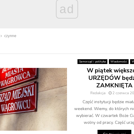
ad
czynne
Samorząd i polityka
Wiadomości
W
W piątek większ
URZĘDÓW będz
ZAMKNIĘTA
Redakcja
2 czerwca 2
Część instytucji będzie miał
weekend. Wiemy, do których ni
wybierać. W czwartek Boże Cia
wolny od pracy. Część urzę