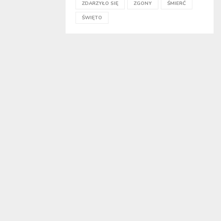
ZDARZYŁO SIĘ
ZGONY
ŚMIERĆ
ŚWIĘTO