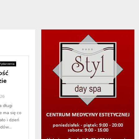
ydarzenia
ość
ie
026
a długi
e ma się co
ło i dzień
dów...