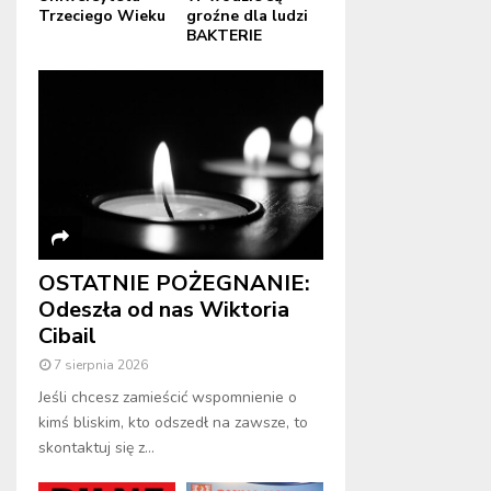
Trzeciego Wieku
groźne dla ludzi
BAKTERIE
OSTATNIE POŻEGNANIE:
Odeszła od nas Wiktoria
Cibail
7 sierpnia 2026
Jeśli chcesz zamieścić wspomnienie o
kimś bliskim, kto odszedł na zawsze, to
skontaktuj się z...