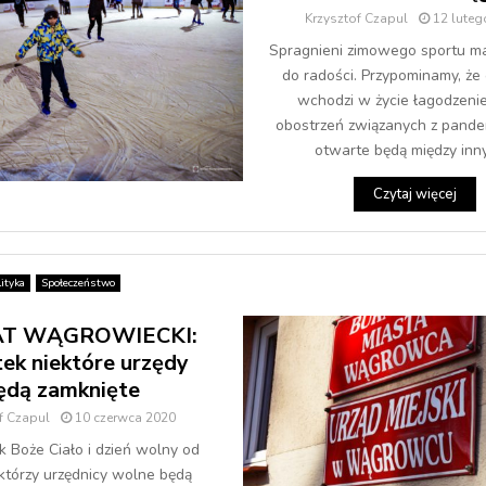
Krzysztof Czapul
12 luteg
Spragnieni zimowego sportu m
do radości. Przypominamy, że o
wchodzi w życie łagodzenie
obostrzeń związanych z pande
otwarte będą między inny
Czytaj więcej
ityka
Społeczeństwo
T WĄGROWIECKI:
ek niektóre urzędy
ędą zamknięte
f Czapul
10 czerwca 2020
 Boże Ciało i dzień wolny od
ektórzy urzędnicy wolne będą