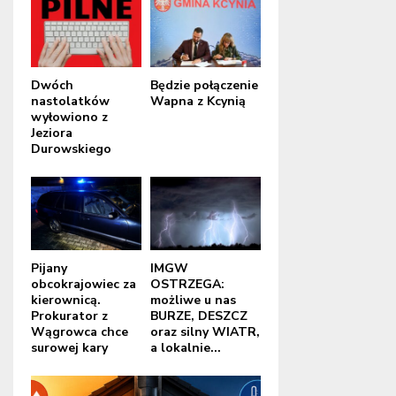
Dwóch
Będzie połączenie
nastolatków
Wapna z Kcynią
wyłowiono z
Jeziora
Durowskiego
Pijany
IMGW
obcokrajowiec za
OSTRZEGA:
kierownicą.
możliwe u nas
Prokurator z
BURZE, DESZCZ
Wągrowca chce
oraz silny WIATR,
surowej kary
a lokalnie...