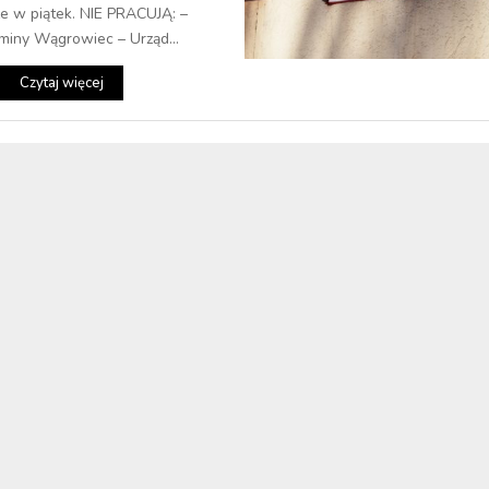
że w piątek. NIE PRACUJĄ: –
miny Wągrowiec – Urząd...
Czytaj więcej