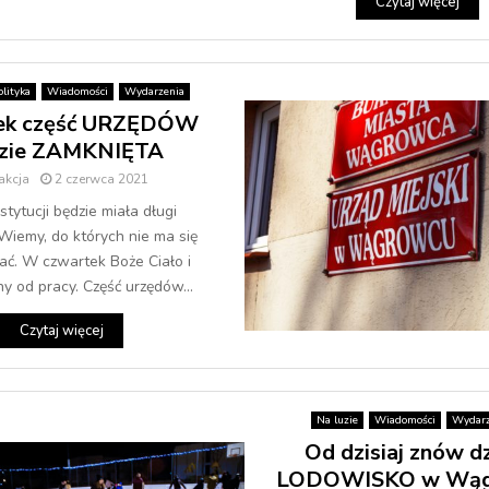
Czytaj więcej
lityka
Wiadomości
Wydarzenia
ek część URZĘDÓW
zie ZAMKNIĘTA
akcja
2 czerwca 2021
stytucji będzie miała długi
iemy, do których nie ma się
ać. W czwartek Boże Ciało i
y od pracy. Część urzędów...
Czytaj więcej
Na luzie
Wiadomości
Wydarz
Od dzisiaj znów dz
LODOWISKO w Wąg