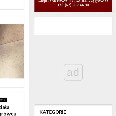
ad
enia
iała
KATEGORIE
rowcu