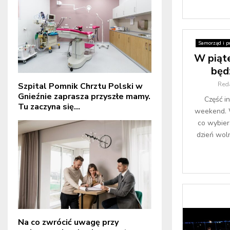
Samorząd i po
W piąt
będ
Red
Szpital Pomnik Chrztu Polski w
Gnieźnie zaprasza przyszłe mamy.
Część in
Tu zaczyna się...
weekend. W
co wybier
dzień woln
Na co zwrócić uwagę przy