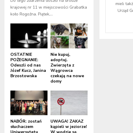
Do tego zdarzenia doszło na drodze
mieli tak
krajowej nr 11 w miejscowości Grabatka
Urząd G
koło Rogoźna. Piątek,...
OSTATNIE
Nie kupuj,
POŻEGNANIE:
adoptuj.
Odeszli od nas
Zwierzęta z
Józef Kucz, Janina
Wągrowca
Brzostowska
czekają na nowe
domy
NABÓR: zostań
UWAGA! ZAKAZ
słuchaczem
kąpieli w jeziorze!
Uniwersytetu
W wodzie są