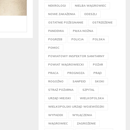
NEKROLOGI
NIELBA WĄGROWIEC
NOWE ZAKAŻENIA
ODESZLI
OSTATNIE POŻEGNANIE
OSTRZEŻENIE
PANDEMIA
PIŁKA NOŻNA
POGRZEB
POLICJA
POLSKA
POMOC
POWIATOWY INSPEKTOR SANITARNY
POWIAT WĄGROWIECKI
POŻAR
PRACA
PROGNOZA
PRĄD
ROGOŹNO
SANPEID
SKOKI
STRAŻ POŻARNA
SZPITAL
URZĄD MIEJSKI
WIELKOPOLSKA
WIELKOPOLSKI URZĄD WOJEWÓDZKI
WYPADEK
WYŁĄCZENIA
WĄGROWIEC
ZAGROŻENIE