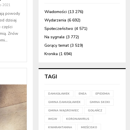
o 2021
Wiadomości
(13 276)
ają powody
d dzisiaj
Wydarzenia
(6 692)
 części
Społeczeństwo
(4 571)
mią. Znów
Na sygnale
(3 772)
mi...
Gorący temat
(3 519)
Kronika
(1 694)
TAGI
DAMASŁAWEK
ENEA
EPIDEMIA
GMINA DAMASŁAWEK
GMINA SKOKI
GMINA WĄGROWIEC
GOŁAŃCZ
IMGW
KORONAWIRUS
KWARANTANNA
MIEŚCISKO