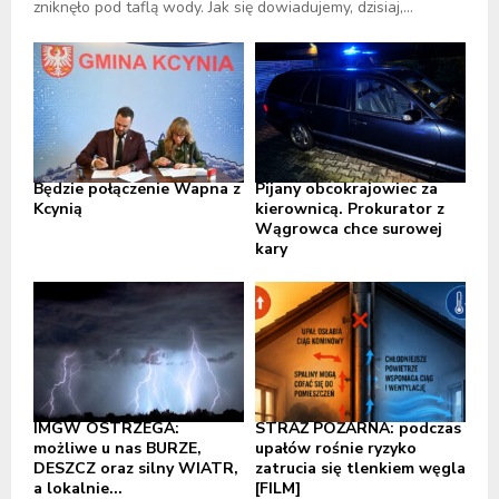
zniknęło pod taflą wody. Jak się dowiadujemy, dzisiaj,...
Będzie połączenie Wapna z
Pijany obcokrajowiec za
Kcynią
kierownicą. Prokurator z
Wągrowca chce surowej
kary
IMGW OSTRZEGA:
STRAŻ POŻARNA: podczas
możliwe u nas BURZE,
upałów rośnie ryzyko
DESZCZ oraz silny WIATR,
zatrucia się tlenkiem węgla
a lokalnie...
[FILM]