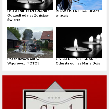
OSTATNIE POŻEGNANIE:
IMGW OSTRZEGA: UPAŁY
Odszedł od nas Zdzisław
wracają
Świercz
Pożar dwóch aut w
OSTATNIE POŻEGNANIE:
Wągrowcu [FOTO]
Odeszła od nas Maria Dojs