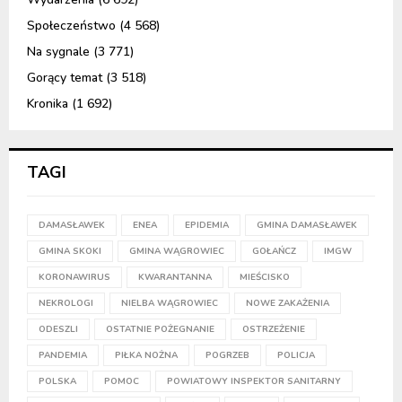
Społeczeństwo
(4 568)
Na sygnale
(3 771)
Gorący temat
(3 518)
Kronika
(1 692)
TAGI
DAMASŁAWEK
ENEA
EPIDEMIA
GMINA DAMASŁAWEK
GMINA SKOKI
GMINA WĄGROWIEC
GOŁAŃCZ
IMGW
KORONAWIRUS
KWARANTANNA
MIEŚCISKO
NEKROLOGI
NIELBA WĄGROWIEC
NOWE ZAKAŻENIA
ODESZLI
OSTATNIE POŻEGNANIE
OSTRZEŻENIE
PANDEMIA
PIŁKA NOŻNA
POGRZEB
POLICJA
POLSKA
POMOC
POWIATOWY INSPEKTOR SANITARNY