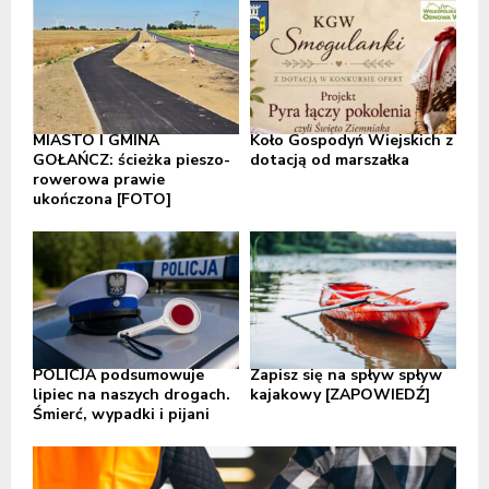
MIASTO I GMINA
Koło Gospodyń Wiejskich z
GOŁAŃCZ: ścieżka pieszo-
dotacją od marszałka
rowerowa prawie
ukończona [FOTO]
POLICJA podsumowuje
Zapisz się na spływ spływ
lipiec na naszych drogach.
kajakowy [ZAPOWIEDŹ]
Śmierć, wypadki i pijani