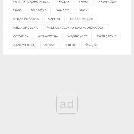
POWIAT WĄGROWIECKI
POŻAR
PRACA
PROGNOZA
PRĄD
ROGOŹNO
SANPEID
SKOKI
STRAŻ POŻARNA
SZPITAL
URZĄD MIEJSKI
WIELKOPOLSKA
WIELKOPOLSKI URZĄD WOJEWÓDZKI
WYPADEK
WYŁĄCZENIA
WĄGROWIEC
ZAGROŻENIE
ZDARZYŁO SIĘ
ZGONY
ŚMIERĆ
ŚWIĘTO
ad