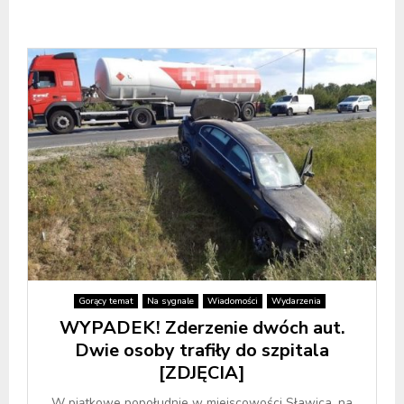
Gorący temat
Na sygnale
Wiadomości
Wydarzenia
WYPADEK! Zderzenie dwóch aut.
Dwie osoby trafiły do szpitala
[ZDJĘCIA]
W piątkowe popołudnie w miejscowości Sławica, na