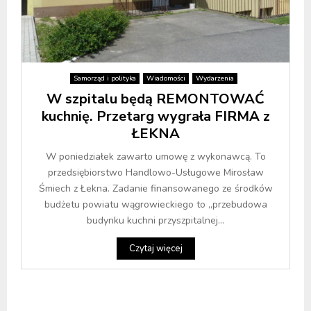
Samorząd i polityka
Wiadomości
Wydarzenia
W szpitalu będą REMONTOWAĆ
kuchnię. Przetarg wygrała FIRMA z
ŁEKNA
W poniedziałek zawarto umowę z wykonawcą. To
przedsiębiorstwo Handlowo-Usługowe Mirosław
Śmiech z Łekna. Zadanie finansowanego ze środków
budżetu powiatu wągrowieckiego to „przebudowa
budynku kuchni przyszpitalnej...
Czytaj więcej