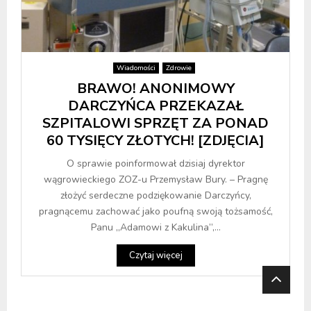
Wiadomości
Zdrowie
BRAWO! ANONIMOWY
DARCZYŃCA PRZEKAZAŁ
SZPITALOWI SPRZĘT ZA PONAD
60 TYSIĘCY ZŁOTYCH! [ZDJĘCIA]
O sprawie poinformował dzisiaj dyrektor
wągrowieckiego ZOZ-u Przemysław Bury. – Pragnę
złożyć serdeczne podziękowanie Darczyńcy,
pragnącemu zachować jako poufną swoją tożsamość,
Panu „Adamowi z Kakulina”,...
Czytaj więcej