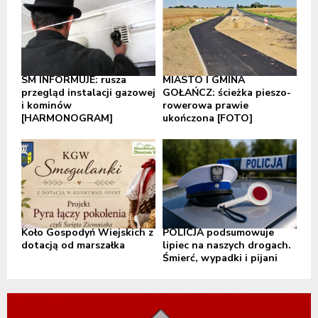
SM INFORMUJE: rusza
MIASTO I GMINA
przegląd instalacji gazowej
GOŁAŃCZ: ścieżka pieszo-
i kominów
rowerowa prawie
[HARMONOGRAM]
ukończona [FOTO]
Koło Gospodyń Wiejskich z
POLICJA podsumowuje
dotacją od marszałka
lipiec na naszych drogach.
Śmierć, wypadki i pijani