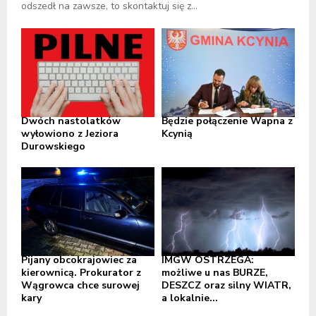
odszedł na zawsze, to skontaktuj się z...
Dwóch nastolatków
Będzie połączenie Wapna z
wyłowiono z Jeziora
Kcynią
Durowskiego
Pijany obcokrajowiec za
IMGW OSTRZEGA:
kierownicą. Prokurator z
możliwe u nas BURZE,
Wągrowca chce surowej
DESZCZ oraz silny WIATR,
kary
a lokalnie...