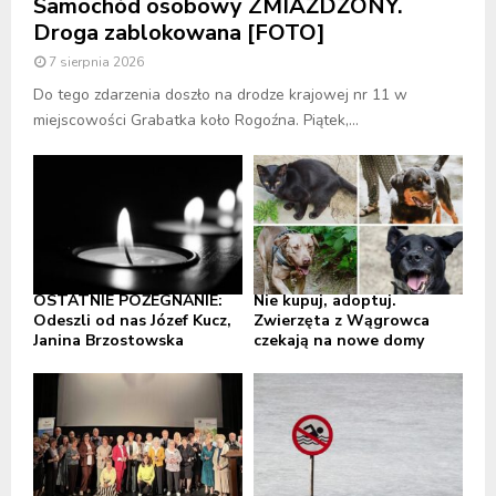
Samochód osobowy ZMIAŻDŻONY.
Droga zablokowana [FOTO]
7 sierpnia 2026
Do tego zdarzenia doszło na drodze krajowej nr 11 w
miejscowości Grabatka koło Rogoźna. Piątek,...
OSTATNIE POŻEGNANIE:
Nie kupuj, adoptuj.
Odeszli od nas Józef Kucz,
Zwierzęta z Wągrowca
Janina Brzostowska
czekają na nowe domy