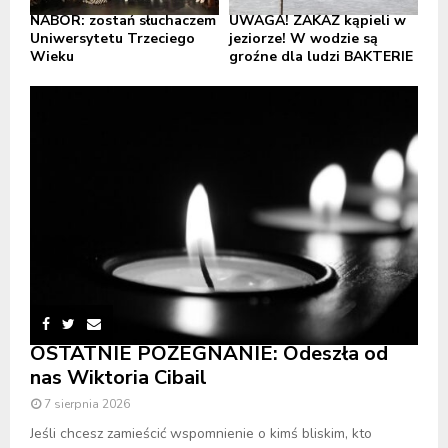
NABÓR: zostań słuchaczem
UWAGA! ZAKAZ kąpieli w
Uniwersytetu Trzeciego
jeziorze! W wodzie są
Wieku
groźne dla ludzi BAKTERIE
OSTATNIE POŻEGNANIE: Odeszła od
nas Wiktoria Cibail
7 sierpnia 2026
Jeśli chcesz zamieścić wspomnienie o kimś bliskim, kto