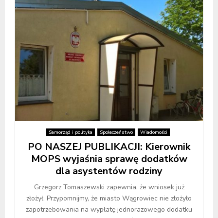
Samorząd i polityka
Społeczeństwo
Wiadomości
PO NASZEJ PUBLIKACJI: Kierownik
MOPS wyjaśnia sprawę dodatków
dla asystentów rodziny
Grzegorz Tomaszewski zapewnia, że wniosek już
złożył. Przypomnijmy, że miasto Wągrowiec nie złożyło
zapotrzebowania na wypłatę jednorazowego dodatku