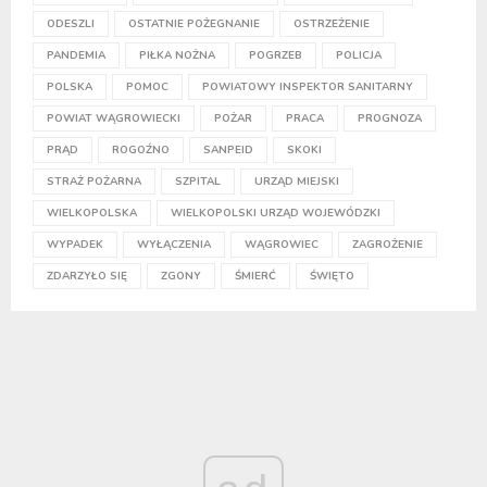
ODESZLI
OSTATNIE POŻEGNANIE
OSTRZEŻENIE
PANDEMIA
PIŁKA NOŻNA
POGRZEB
POLICJA
POLSKA
POMOC
POWIATOWY INSPEKTOR SANITARNY
POWIAT WĄGROWIECKI
POŻAR
PRACA
PROGNOZA
PRĄD
ROGOŹNO
SANPEID
SKOKI
STRAŻ POŻARNA
SZPITAL
URZĄD MIEJSKI
WIELKOPOLSKA
WIELKOPOLSKI URZĄD WOJEWÓDZKI
WYPADEK
WYŁĄCZENIA
WĄGROWIEC
ZAGROŻENIE
ZDARZYŁO SIĘ
ZGONY
ŚMIERĆ
ŚWIĘTO