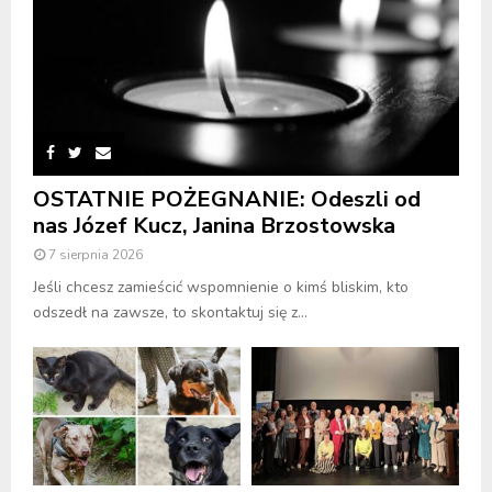
OSTATNIE POŻEGNANIE: Odeszli od
nas Józef Kucz, Janina Brzostowska
7 sierpnia 2026
Jeśli chcesz zamieścić wspomnienie o kimś bliskim, kto
odszedł na zawsze, to skontaktuj się z...