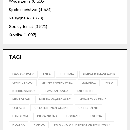
Wydarzenia
(6 696)
Społeczeństwo
(4 574)
Na sygnale
(3 773)
Gorący temat
(3 521)
Kronika
(1 697)
TAGI
DAMASŁAWEK
ENEA
EPIDEMIA
GMINA DAMASŁAWEK
GMINA SKOKI
GMINA WĄGROWIEC
GOŁAŃCZ
IMGW
KORONAWIRUS
KWARANTANNA
MIEŚCISKO
NEKROLOGI
NIELBA WĄGROWIEC
NOWE ZAKAŻENIA
ODESZLI
OSTATNIE POŻEGNANIE
OSTRZEŻENIE
PANDEMIA
PIŁKA NOŻNA
POGRZEB
POLICJA
POLSKA
POMOC
POWIATOWY INSPEKTOR SANITARNY