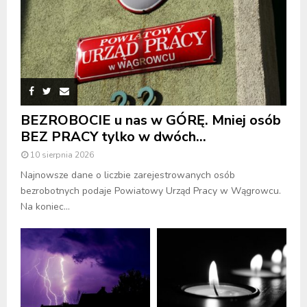
BEZROBOCIE u nas w GÓRĘ. Mniej osób
BEZ PRACY tylko w dwóch...
10 sierpnia 2026
Najnowsze dane o liczbie zarejestrowanych osób
bezrobotnych podaje Powiatowy Urząd Pracy w Wągrowcu.
Na koniec...