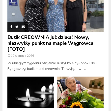
Butik CREOWNIA już działa! Nowy,
niezwykły punkt na mapie Wągrowca
[FOTO]
10 sierpnia 2026
W ubiegłym tygodniu oficjalnie ruszył kolejny- obok Piły i
Bydgoszczy, butik marki creownia. To wyjątkowe...