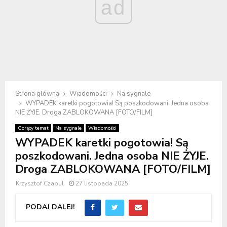
ad
Strona główna
Wiadomości
Na sygnale
WYPADEK karetki pogotowia! Są poszkodowani. Jedna osoba
NIE ŻYJE. Droga ZABLOKOWANA [FOTO/FILM]
Gorący temat
Na sygnale
Wiadomości
WYPADEK karetki pogotowia! Są
poszkodowani. Jedna osoba NIE ŻYJE.
Droga ZABLOKOWANA [FOTO/FILM]
Krzysztof Czapul
27 listopada 2025
PODAJ DALEJ!