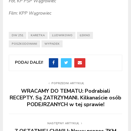
Fot. KP PSP Wągrowiec
Film: KPP Wągrowiec
DW 251
KARETKA
LUDWIKOWO
ŁEKNO
POSZKODOWANI
WYPADEK
PODAJ DALEJ!
POPRZEDNI ARTYKUŁ
WRACAMY DO TEMATU: Podrabiali
RECEPTY. Są ZATRZYMANI. Kilkanaście osób
PODEJRZANYCH w tej sprawie!
NASTĘPNY ARTYKUŁ
Z OSTATNIEJ CHWILI: Nowy prezes ZKM