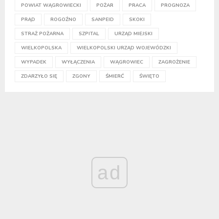
POWIAT WĄGROWIECKI
POŻAR
PRACA
PROGNOZA
PRĄD
ROGOŹNO
SANPEID
SKOKI
STRAŻ POŻARNA
SZPITAL
URZĄD MIEJSKI
WIELKOPOLSKA
WIELKOPOLSKI URZĄD WOJEWÓDZKI
WYPADEK
WYŁĄCZENIA
WĄGROWIEC
ZAGROŻENIE
ZDARZYŁO SIĘ
ZGONY
ŚMIERĆ
ŚWIĘTO
ad