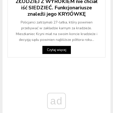
ZŁODZIEJ Z WYROKIEM nie chciał
iść SIEDZIEĆ. Funkcjonariusze
znaleźli jego KRYJÓWKĘ
Policjanci zatrzymali 27-latka, który powinien
przebywać w zakładzie karnym za kradzieże.
Mieszkaniec Kcyni miał na swoim koncie kradzieże i
decyzją sądu powinien najbliższe półtora roku...
Czytaj więcej
ad