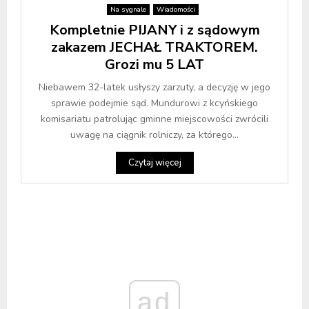
Na sygnale
Wiadomości
Kompletnie PIJANY i z sądowym
zakazem JECHAŁ TRAKTOREM.
Grozi mu 5 LAT
Niebawem 32-latek usłyszy zarzuty, a decyzję w jego
sprawie podejmie sąd. Mundurowi z kcyńskiego
komisariatu patrolując gminne miejscowości zwrócili
uwagę na ciągnik rolniczy, za którego...
Czytaj więcej
ad