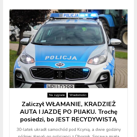
Na sygnale
Wiadomości
Zaliczył WŁAMANIE, KRADZIEŻ
AUTA I JAZDĘ PO PIJAKU. Trochę
posiedzi, bo JEST RECYDYWISTĄ
30-latek ukradł samochód pod Kcynią, a dwie godziny
później złapali go policjanci z Obornik. Sprawa miała