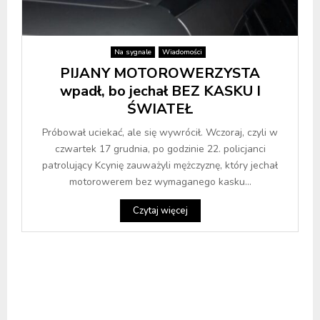
Na sygnale
Wiadomości
PIJANY MOTOROWERZYSTA
wpadł, bo jechał BEZ KASKU I
ŚWIATEŁ
Próbował uciekać, ale się wywrócił. Wczoraj, czyli w
czwartek 17 grudnia, po godzinie 22. policjanci
patrolujący Kcynię zauważyli mężczyznę, który jechał
motorowerem bez wymaganego kasku...
Czytaj więcej