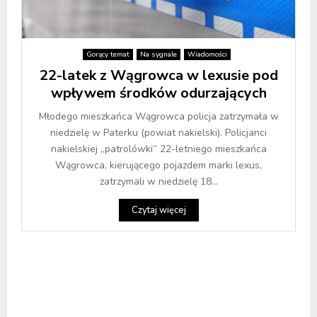
Gorący temat
Na sygnale
Wiadomości
22-latek z Wągrowca w lexusie pod
wpływem środków odurzających
Młodego mieszkańca Wągrowca policja zatrzymała w
niedzielę w Paterku (powiat nakielski). Policjanci
nakielskiej „patrolówki” 22-letniego mieszkańca
Wągrowca, kierującego pojazdem marki lexus,
zatrzymali w niedzielę 18...
Czytaj więcej