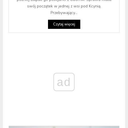
swój początek w jednej z wsi pod Kcynią.
Przebywający...
Czytaj więcej
ad