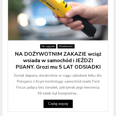
Na sygnale
Wiadomości
NA DOŻYWOTNIM ZAKAZIE wciąż
wsiada w samochód i JEŹDZI
PIJANY. Grozi mu 5 LAT ODSIADKI
Został złapany dwukrotnie w ciągu zaledwie kilku dni.
Policjanci z Kcyni kontrolując samochód marki Ford
Focus jadący bez świateł, zatrzymali jego kierowcę.
39-latek był kompletnie...
Czytaj więcej