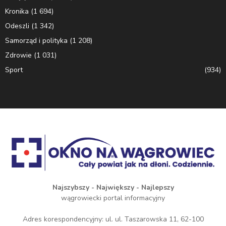
Kronika
(1 694)
Odeszli
(1 342)
Samorząd i polityka
(1 208)
Zdrowie
(1 031)
Sport
(934)
Najszybszy - Największy - Najlepszy
wągrowiecki portal informacyjny
Adres korespondencyjny: ul. ul. Taszarowska 11, 62-100