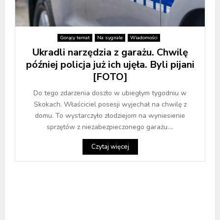
Gorący temat
Na sygnale
Wiadomości
Ukradli narzędzia z garażu. Chwilę
później policja już ich ujęła. Byli pijani
[FOTO]
Do tego zdarzenia doszło w ubiegłym tygodniu w
Skokach. Właściciel posesji wyjechał na chwilę z
domu. To wystarczyło złodziejom na wyniesienie
sprzętów z niezabezpieczonego garażu....
Czytaj więcej