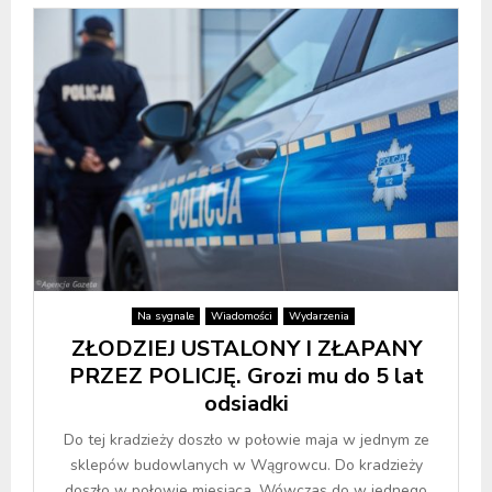
Na sygnale
Wiadomości
Wydarzenia
ZŁODZIEJ USTALONY I ZŁAPANY
PRZEZ POLICJĘ. Grozi mu do 5 lat
odsiadki
Do tej kradzieży doszło w połowie maja w jednym ze
sklepów budowlanych w Wągrowcu. Do kradzieży
doszło w połowie miesiąca. Wówczas do w jednego