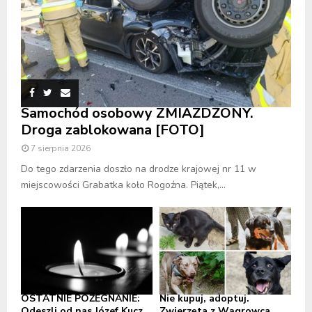
Samochód osobowy ZMIAŻDŻONY.
Droga zablokowana [FOTO]
7 sierpnia 2026
Do tego zdarzenia doszło na drodze krajowej nr 11 w
miejscowości Grabatka koło Rogoźna. Piątek,...
OSTATNIE POŻEGNANIE:
Nie kupuj, adoptuj.
Odeszli od nas Józef Kucz,
Zwierzęta z Wągrowca