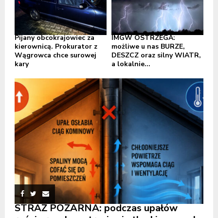
Pijany obcokrajowiec za
IMGW OSTRZEGA:
kierownicą. Prokurator z
możliwe u nas BURZE,
Wągrowca chce surowej
DESZCZ oraz silny WIATR,
kary
a lokalnie...
STRAŻ POŻARNA: podczas upałów