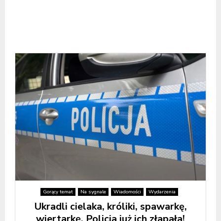
Gorący temat
Na sygnale
Wiadomości
Wydarzenia
Ukradli cielaka, króliki, spawarkę,
wiertarkę. Policja już ich złapała!