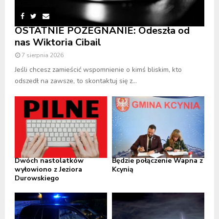
OSTATNIE POŻEGNANIE: Odeszła od
nas Wiktoria Cibail
7 sierpnia 2026
Jeśli chcesz zamieścić wspomnienie o kimś bliskim, kto
odszedł na zawsze, to skontaktuj się z...
Dwóch nastolatków
Będzie połączenie Wapna z
wyłowiono z Jeziora
Kcynią
Durowskiego