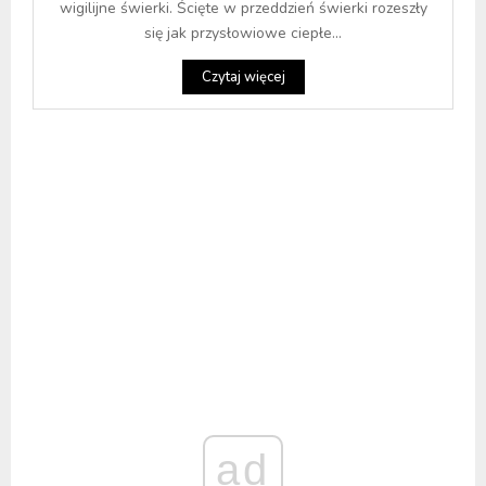
wigilijne świerki. Ścięte w przeddzień świerki rozeszły
się jak przysłowiowe ciepłe...
Czytaj więcej
ad