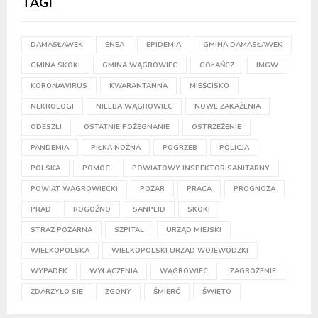
TAGI
DAMASŁAWEK
ENEA
EPIDEMIA
GMINA DAMASŁAWEK
GMINA SKOKI
GMINA WĄGROWIEC
GOŁAŃCZ
IMGW
KORONAWIRUS
KWARANTANNA
MIEŚCISKO
NEKROLOGI
NIELBA WĄGROWIEC
NOWE ZAKAŻENIA
ODESZLI
OSTATNIE POŻEGNANIE
OSTRZEŻENIE
PANDEMIA
PIŁKA NOŻNA
POGRZEB
POLICJA
POLSKA
POMOC
POWIATOWY INSPEKTOR SANITARNY
POWIAT WĄGROWIECKI
POŻAR
PRACA
PROGNOZA
PRĄD
ROGOŹNO
SANPEID
SKOKI
STRAŻ POŻARNA
SZPITAL
URZĄD MIEJSKI
WIELKOPOLSKA
WIELKOPOLSKI URZĄD WOJEWÓDZKI
WYPADEK
WYŁĄCZENIA
WĄGROWIEC
ZAGROŻENIE
ZDARZYŁO SIĘ
ZGONY
ŚMIERĆ
ŚWIĘTO