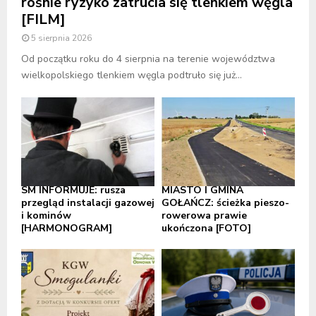
rośnie ryzyko zatrucia się tlenkiem węgla
[FILM]
5 sierpnia 2026
Od początku roku do 4 sierpnia na terenie województwa
wielkopolskiego tlenkiem węgla podtruło się już...
SM INFORMUJE: rusza
MIASTO I GMINA
przegląd instalacji gazowej
GOŁAŃCZ: ścieżka pieszo-
i kominów
rowerowa prawie
[HARMONOGRAM]
ukończona [FOTO]