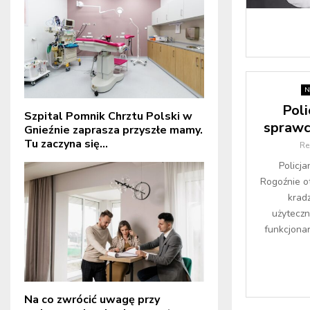
N
Poli
Szpital Pomnik Chrztu Polski w
sprawc
Gnieźnie zaprasza przyszłe mamy.
Tu zaczyna się...
Re
Policja
Rogoźnie o
kradz
użyteczn
funkcjonar
Na co zwrócić uwagę przy