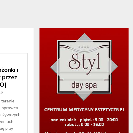
żonki i
ł przez
TO]
26
 terenie
s sprawca
pożywczych,
zeniach
ię przy