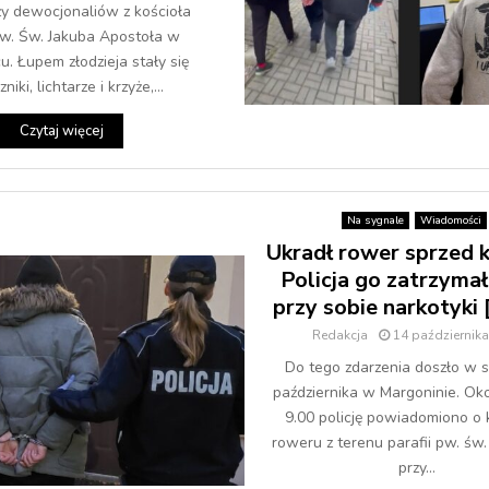
ży dewocjonaliów z kościoła
pw. Św. Jakuba Apostoła w
 Łupem złodzieja stały się
niki, lichtarze i krzyże,...
Czytaj więcej
Na sygnale
Wiadomości
Ukradł rower sprzed k
Policja go zatrzymał
przy sobie narkotyki
Redakcja
14 październik
Do tego zdarzenia doszło w 
października w Margoninie. Ok
9.00 policję powiadomiono o 
roweru z terenu parafii pw. św
przy...