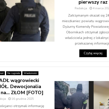
pierwszy raz
Redakcja
4 marca 20
Zatrzymanym okazał się 24
mieszkaniec powiatu wągrowie
Dyżurny Komendy Powiatowej 
Obornikach otrzymał zgłosz
właściciela jednej z lokalnyc
przekazanej informacji.
Czytaj więcej
mat
Na sygnale
Wiadomości
DŁ wągrowiecki
ÓŁ. Dewocjonalia
ł na… ZŁOM [FOTO]
kcja
16 grudnia 2025
licjanci otrzymali informację