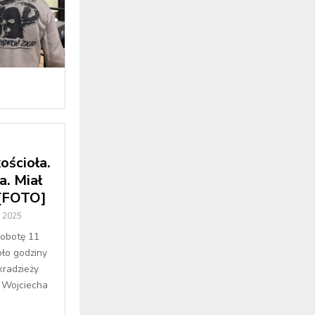
ościoła.
a. Miał
 [FOTO]
a 2025
sobotę 11
oło godziny
kradzieży
. Wojciecha