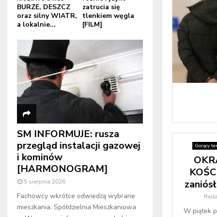
BURZE, DESZCZ
zatrucia się
oraz silny WIATR,
tlenkiem węgla
a lokalnie...
[FILM]
SM INFORMUJE: rusza
przegląd instalacji gazowej
Gorący te
i kominów
OKRA
[HARMONOGRAM]
KOŚCI
zaniós
5 sierpnia 2026
Fachowcy wkrótce odwiedzą wybrane
Reda
mieszkania. Spółdzielnia Mieszkaniowa
W piątek po