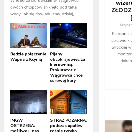
W Jeziorze Durowskim w Wągrowcu
wizer
dwóch chłopców zniknęło pod taflą
ZŁODZI
wody. Jak się dowiadujemy, dzisiaj,...
Krzysz
Policjanc
sprawie kr
Skockiej w
Będzie połączenie
Pijany
monitor
Wapna z Kcynią
obcokrajowiec za
dokonu
kierownicą.
Prokurator z
Wągrowca chce
surowej kary
IMGW
STRAŻ POŻARNA:
OSTRZEGA:
podczas upałów
możliwe u nas
rośnie ryzyko