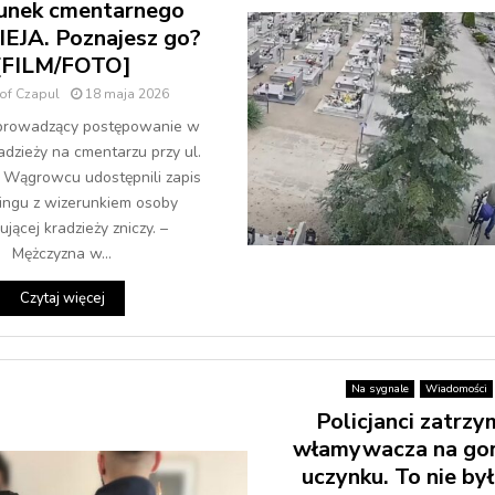
unek cmentarnego
EJA. Poznajesz go?
[FILM/FOTO]
tof Czapul
18 maja 2026
i prowadzący postępowanie w
adzieży na cmentarzu przy ul.
 Wągrowcu udostępnili zapis
ingu z wizerunkiem osoby
jącej kradzieży zniczy. –
Mężczyzna w...
Czytaj więcej
Na sygnale
Wiadomości
Policjanci zatrzy
włamywacza na go
uczynku. To nie był