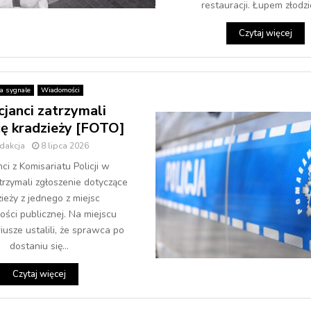
restauracji. Łupem złodzie
Czytaj więcej
a sygnale
Wiadomości
cjanci zatrzymali
ę kradzieży [FOTO]
dakcja
8 lipca 2026
nci z Komisariatu Policji w
trzymali zgłoszenie dotyczące
ieży z jednego z miejsc
ości publicznej. Na miejscu
iusze ustalili, że sprawca po
dostaniu się...
Czytaj więcej