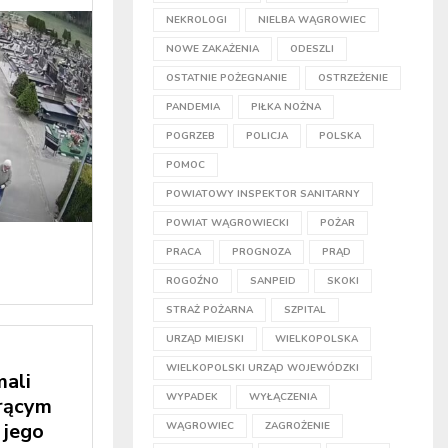
NEKROLOGI
NIELBA WĄGROWIEC
NOWE ZAKAŻENIA
ODESZLI
OSTATNIE POŻEGNANIE
OSTRZEŻENIE
PANDEMIA
PIŁKA NOŻNA
POGRZEB
POLICJA
POLSKA
POMOC
POWIATOWY INSPEKTOR SANITARNY
POWIAT WĄGROWIECKI
POŻAR
PRACA
PROGNOZA
PRĄD
ROGOŹNO
SANPEID
SKOKI
STRAŻ POŻARNA
SZPITAL
URZĄD MIEJSKI
WIELKOPOLSKA
WIELKOPOLSKI URZĄD WOJEWÓDZKI
mali
WYPADEK
WYŁĄCZENIA
rącym
 jego
WĄGROWIEC
ZAGROŻENIE