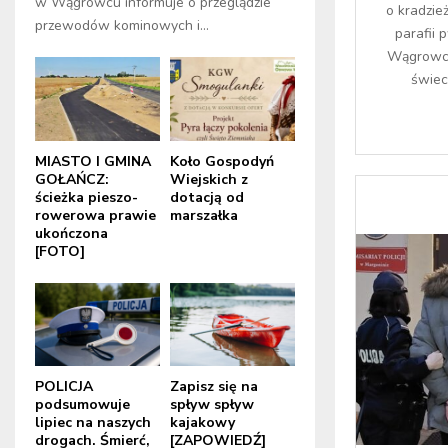
w Wągrowcu informuje o przeglądzie
o kradzie
przewodów kominowych i...
parafii 
Wągrowcu.
świecz
MIASTO I GMINA
Koło Gospodyń
GOŁAŃCZ:
Wiejskich z
ścieżka pieszo-
dotacją od
rowerowa prawie
marszałka
ukończona
[FOTO]
POLICJA
Zapisz się na
podsumowuje
spływ spływ
lipiec na naszych
kajakowy
drogach. Śmierć,
[ZAPOWIEDŹ]