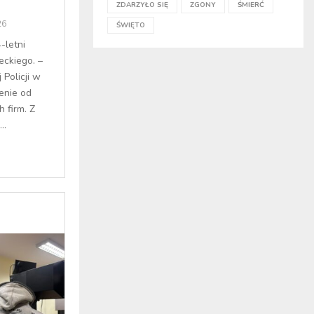
ZDARZYŁO SIĘ
ZGONY
ŚMIERĆ
26
ŚWIĘTO
-letni
ckiego. –
Policji w
enie od
h firm. Z
..