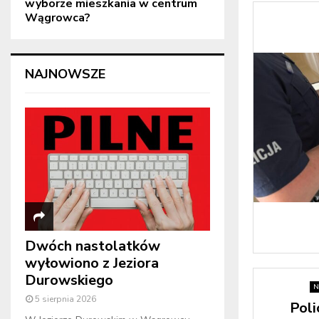
wyborze mieszkania w centrum
Wągrowca?
NAJNOWSZE
Dwóch nastolatków
wyłowiono z Jeziora
Durowskiego
N
5 sierpnia 2026
Poli