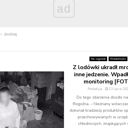
ad
złodziej
Na sygnale
Wiadomości
Z lodówki ukradł mro
inne jedzenie. Wpad
monitoring [FO
Redakcja
13 lipca 20
Do tego zdarzenia doszło na
Rogoźna. – Nieznany wówcza
dokonał kradzieży produktów s
przechowywanych w urząd
chłodniczych, znajdujących s