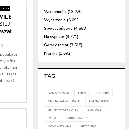
omości
Wiadomości
(13 270)
ILI:
Wydarzenia
(6 692)
ZIEJ
Społeczeństwo
(4 568)
szał
Na sygnale
(3 771)
Gorący temat
(3 518)
26
Kronika
(1 692)
publikacji
 wyraźnie
w lokalnej
kali także
TAGI
bów. O...
DAMASŁAWEK
ENEA
EPIDEMIA
GMINA DAMASŁAWEK
GMINA SKOKI
GMINA WĄGROWIEC
GOŁAŃCZ
IMGW
KORONAWIRUS
KWARANTANNA
MIEŚCISKO