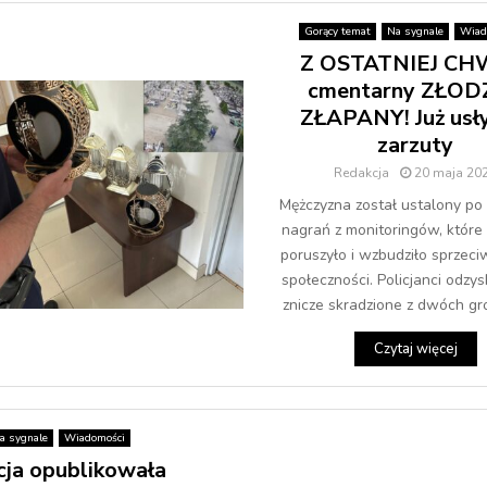
Gorący temat
Na sygnale
Wiad
Z OSTATNIEJ CHW
cmentarny ZŁOD
ZŁAPANY! Już usły
zarzuty
Redakcja
20 maja 20
Mężczyzna został ustalony po 
nagrań z monitoringów, które
poruszyło i wzbudziło sprzeci
społeczności. Policjanci odzys
znicze skradzione z dwóch gro
Czytaj więcej
a sygnale
Wiadomości
cja opublikowała