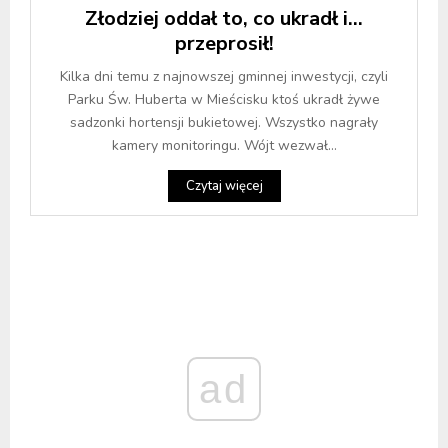
Złodziej oddał to, co ukradł i…
przeprosił!
Kilka dni temu z najnowszej gminnej inwestycji, czyli
Parku Św. Huberta w Mieścisku ktoś ukradł żywe
sadzonki hortensji bukietowej. Wszystko nagrały
kamery monitoringu. Wójt wezwał...
Czytaj więcej
ad