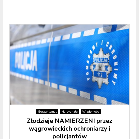
Gorący temat
Na sygnale
Wiadomości
Złodzieje NAMIERZENI przez
wągrowieckich ochroniarzy i
policjantów