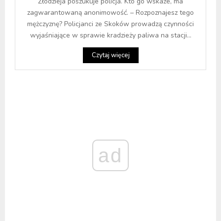
Złodzieja poszukuje policja. Kto go wskaże, ma
zagwarantowaną anonimowość. – Rozpoznajesz tego
mężczyznę? Policjanci ze Skoków prowadzą czynności
wyjaśniające w sprawie kradzieży paliwa na stacji...
Czytaj więcej
ad