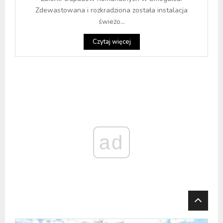
Zdewastowana i rozkradziona została instalacja
świeżo...
Czytaj więcej
ad