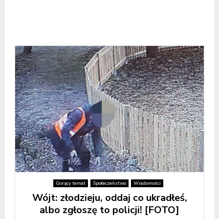
Gorący temat
Społeczeństwo
Wiadomości
Wójt: złodzieju, oddaj co ukradłeś,
albo zgłoszę to policji! [FOTO]