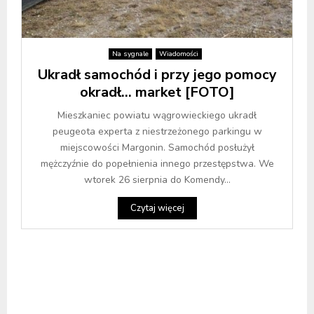
Na sygnale
Wiadomości
Ukradł samochód i przy jego pomocy
okradł… market [FOTO]
Mieszkaniec powiatu wągrowieckiego ukradł
peugeota experta z niestrzeżonego parkingu w
miejscowości Margonin. Samochód posłużył
mężczyźnie do popełnienia innego przestępstwa. We
wtorek 26 sierpnia do Komendy...
Czytaj więcej