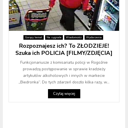
Gorący temat
Na sygnale
Wiadomości
Wydarzenia
Rozpoznajesz ich? To ZŁODZIEJE!
Szuka ich POLICJA [FILMY/ZDJĘCIA]
Funkcjonariusze z komisariatu policji w Rogoźnie
prowadzą postępowanie w sprawie kradzieży
artykułów alkoholowych i innych w markecie
„Biedronka”. Do tych zdarzeń doszło kilka razy, w...
Czytaj więcej