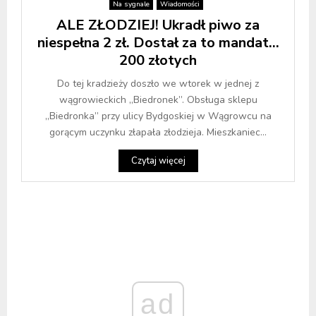
Na sygnale
Wiadomości
ALE ZŁODZIEJ! Ukradł piwo za
niespełna 2 zł. Dostał za to mandat…
200 złotych
Do tej kradzieży doszło we wtorek w jednej z
wągrowieckich „Biedronek”. Obsługa sklepu
„Biedronka” przy ulicy Bydgoskiej w Wągrowcu na
gorącym uczynku złapała złodzieja. Mieszkaniec...
Czytaj więcej
ad