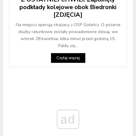
podkłady kolejowe obok Biedronki
[ZDJĘCIA]
Na miejscu operują strażacy z OSP Gołańcz. O pożarze
służby ratunkowe zostały powiadomione dzisiaj, we
wtorek 28 kwietnia, kilka minut przed godziną 15.
Paliły się...
Czytaj więcej
ad