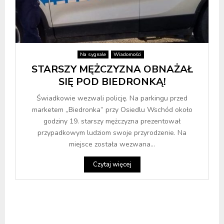
Na sygnale
Wiadomości
STARSZY MĘŻCZYZNA OBNAŻAŁ
SIĘ POD BIEDRONKĄ!
Świadkowie wezwali policję. Na parkingu przed
marketem „Biedronka” przy Osiedlu Wschód około
godziny 19. starszy mężczyzna prezentował
przypadkowym ludziom swoje przyrodzenie. Na
miejsce została wezwana...
Czytaj więcej