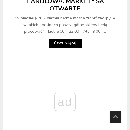
HANDLOWA. MARKETY SĄ
OTWARTE
W niedzielę 26 kwietnia będzie można zrobić zakupy. A
w jakich godzinach poszczególne sklepy będą
pracować? – Lidl: 6.00 – 22.00 – Aldi: 9.00 –...
Czytaj więcej
ad