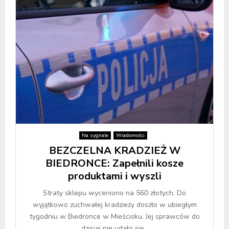
Na sygnale
Wiadomości
BEZCZELNA KRADZIEŻ W
BIEDRONCE: Zapełnili kosze
produktami i wyszli
Straty sklepu wyceniono na 560 złotych. Do
wyjątkowo zuchwałej kradzieży doszło w ubiegłym
tygodniu w Biedronce w Mieścisku. Jej sprawców do
dzisiaj nie udało się...