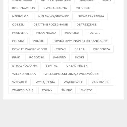
KORONAWIRUS
KWARANTANNA
MIEŚCISKO
NEKROLOGI
NIELBA WĄGROWIEC
NOWE ZAKAŻENIA
ODESZLI
OSTATNIE POŻEGNANIE
OSTRZEŻENIE
PANDEMIA
PIŁKA NOŻNA
POGRZEB
POLICJA
POLSKA
POMOC
POWIATOWY INSPEKTOR SANITARNY
POWIAT WĄGROWIECKI
POŻAR
PRACA
PROGNOZA
PRĄD
ROGOŹNO
SANPEID
SKOKI
STRAŻ POŻARNA
SZPITAL
URZĄD MIEJSKI
WIELKOPOLSKA
WIELKOPOLSKI URZĄD WOJEWÓDZKI
WYPADEK
WYŁĄCZENIA
WĄGROWIEC
ZAGROŻENIE
ZDARZYŁO SIĘ
ZGONY
ŚMIERĆ
ŚWIĘTO