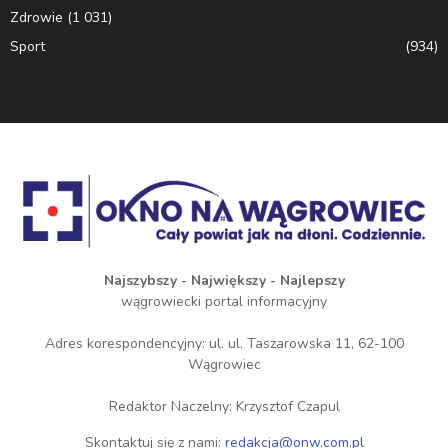
Zdrowie
(1 031)
Sport
(934)
Najszybszy - Największy - Najlepszy
wągrowiecki portal informacyjny
Adres korespondencyjny: ul. ul. Taszarowska 11, 62-100
Wągrowiec
Redaktor Naczelny: Krzysztof Czapul
Skontaktuj się z nami:
redakcja@onw.com.pl