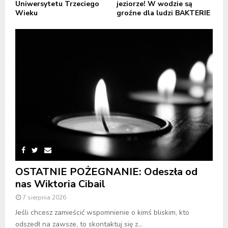
Uniwersytetu Trzeciego
jeziorze! W wodzie są
Wieku
groźne dla ludzi BAKTERIE
OSTATNIE POŻEGNANIE: Odeszła od
nas Wiktoria Cibail
7 sierpnia 2026
Jeśli chcesz zamieścić wspomnienie o kimś bliskim, kto
odszedł na zawsze, to skontaktuj się z...