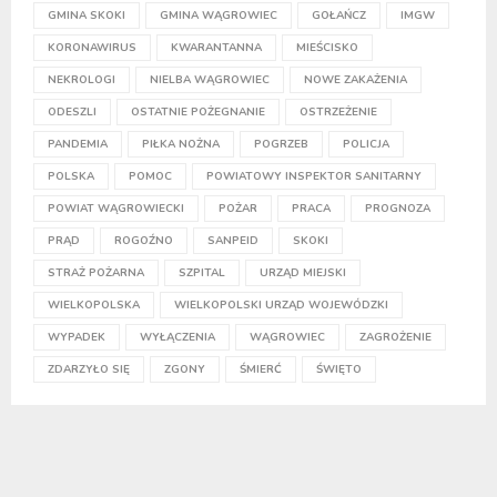
GMINA SKOKI
GMINA WĄGROWIEC
GOŁAŃCZ
IMGW
KORONAWIRUS
KWARANTANNA
MIEŚCISKO
NEKROLOGI
NIELBA WĄGROWIEC
NOWE ZAKAŻENIA
ODESZLI
OSTATNIE POŻEGNANIE
OSTRZEŻENIE
PANDEMIA
PIŁKA NOŻNA
POGRZEB
POLICJA
POLSKA
POMOC
POWIATOWY INSPEKTOR SANITARNY
POWIAT WĄGROWIECKI
POŻAR
PRACA
PROGNOZA
PRĄD
ROGOŹNO
SANPEID
SKOKI
STRAŻ POŻARNA
SZPITAL
URZĄD MIEJSKI
WIELKOPOLSKA
WIELKOPOLSKI URZĄD WOJEWÓDZKI
WYPADEK
WYŁĄCZENIA
WĄGROWIEC
ZAGROŻENIE
ZDARZYŁO SIĘ
ZGONY
ŚMIERĆ
ŚWIĘTO