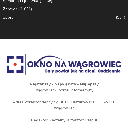
Samorząd i polityka
(1 208)
Zdrowie
(1 031)
Sport
(934)
Najszybszy - Największy - Najlepszy
wągrowiecki portal informacyjny
Adres korespondencyjny: ul. ul. Taszarowska 11, 62-100
Wągrowiec
Redaktor Naczelny: Krzysztof Czapul