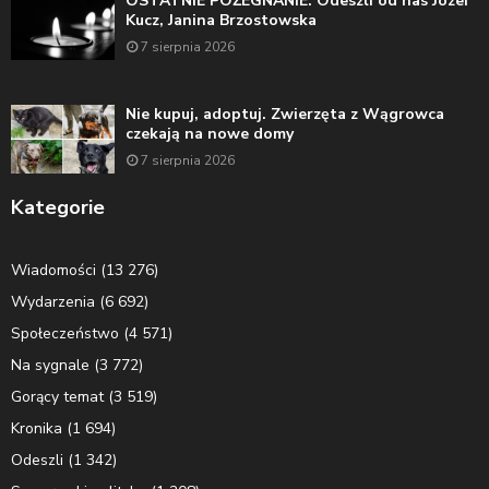
OSTATNIE POŻEGNANIE: Odeszli od nas Józef
Kucz, Janina Brzostowska
7 sierpnia 2026
Nie kupuj, adoptuj. Zwierzęta z Wągrowca
czekają na nowe domy
7 sierpnia 2026
Kategorie
Wiadomości
(13 276)
Wydarzenia
(6 692)
Społeczeństwo
(4 571)
Na sygnale
(3 772)
Gorący temat
(3 519)
Kronika
(1 694)
Odeszli
(1 342)