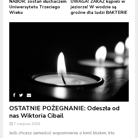
NABÓR: zostań słuchaczem
UWAGA! ZAKAZ kąpieli w
Uniwersytetu Trzeciego
jeziorze! W wodzie są
Wieku
groźne dla ludzi BAKTERIE
OSTATNIE POŻEGNANIE: Odeszła od
nas Wiktoria Cibail
7 sierpnia 2026
Jeśli chcesz zamieścić wspomnienie o kimś bliskim, kto