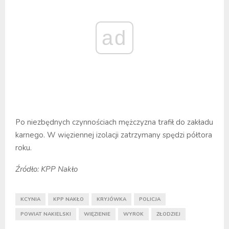
ad
Po niezbędnych czynnościach mężczyzna trafił do zakładu
karnego. W więziennej izolacji zatrzymany spędzi półtora
roku.
Źródło: KPP Nakło
KCYNIA
KPP NAKŁO
KRYJÓWKA
POLICJA
POWIAT NAKIELSKI
WIĘZIENIE
WYROK
ZŁODZIEJ