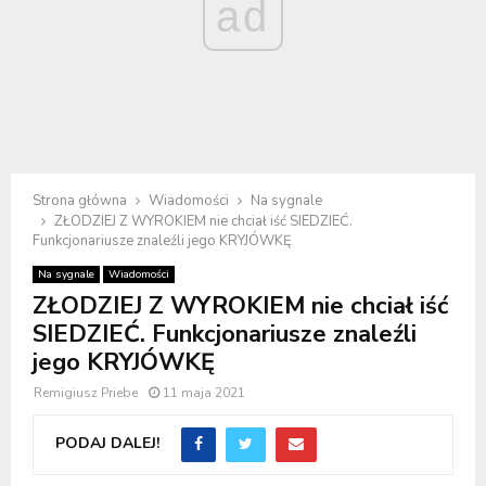
ad
Strona główna
Wiadomości
Na sygnale
ZŁODZIEJ Z WYROKIEM nie chciał iść SIEDZIEĆ.
Funkcjonariusze znaleźli jego KRYJÓWKĘ
Na sygnale
Wiadomości
ZŁODZIEJ Z WYROKIEM nie chciał iść
SIEDZIEĆ. Funkcjonariusze znaleźli
jego KRYJÓWKĘ
Remigiusz Priebe
11 maja 2021
PODAJ DALEJ!