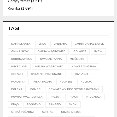
Gorący temat
(3 519)
Kronika
(1 694)
TAGI
DAMASŁAWEK
ENEA
EPIDEMIA
GMINA DAMASŁAWEK
GMINA SKOKI
GMINA WĄGROWIEC
GOŁAŃCZ
IMGW
KORONAWIRUS
KWARANTANNA
MIEŚCISKO
NEKROLOGI
NIELBA WĄGROWIEC
NOWE ZAKAŻENIA
ODESZLI
OSTATNIE POŻEGNANIE
OSTRZEŻENIE
PANDEMIA
PIŁKA NOŻNA
POGRZEB
POLICJA
POLSKA
POMOC
POWIATOWY INSPEKTOR SANITARNY
POWIAT WĄGROWIECKI
POŻAR
PRACA
PROGNOZA
PRĄD
ROGOŹNO
SANPEID
SKOKI
STRAŻ POŻARNA
SZPITAL
URZĄD MIEJSKI