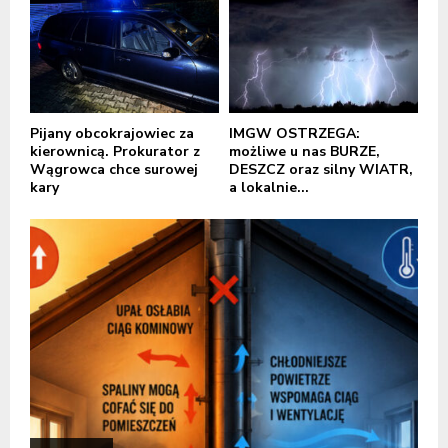
Pijany obcokrajowiec za
IMGW OSTRZEGA:
kierownicą. Prokurator z
możliwe u nas BURZE,
Wągrowca chce surowej
DESZCZ oraz silny WIATR,
kary
a lokalnie...