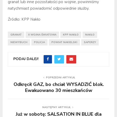
granat lub inne pozostałości po wojnie, powinniśmy
natychmiast powiadomić odpowiednie służby.
Źródło: KPP Nakło
GRANAT
II WOJNA ŚWIATOWA
KPP NAKŁO
NAKŁO
NIEWYBUCH
POLICJA
POWIAT NAKIELSKI
SAPERZY
PODAJ DALEJ!
POPRZEDNI ARTYKUŁ
Odkręcił GAZ, bo chciał WYSADZIĆ blok.
Ewakuowano 30 mieszkańców
NASTĘPNY ARTYKUŁ
Już w sobotę: SALSATION IN BLUE dla