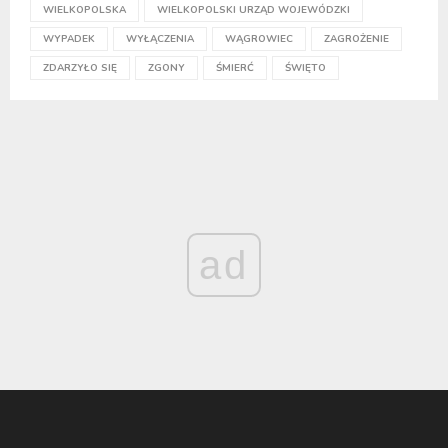
WIELKOPOLSKA
WIELKOPOLSKI URZĄD WOJEWÓDZKI
WYPADEK
WYŁĄCZENIA
WĄGROWIEC
ZAGROŻENIE
ZDARZYŁO SIĘ
ZGONY
ŚMIERĆ
ŚWIĘTO
ad