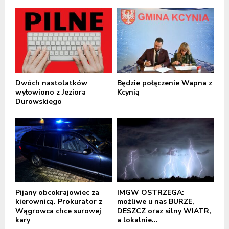
Dwóch nastolatków
Będzie połączenie Wapna z
wyłowiono z Jeziora
Kcynią
Durowskiego
Pijany obcokrajowiec za
IMGW OSTRZEGA:
kierownicą. Prokurator z
możliwe u nas BURZE,
Wągrowca chce surowej
DESZCZ oraz silny WIATR,
kary
a lokalnie...