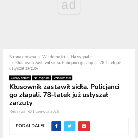
ad
Strona główna
Wiadomości
Na sygnale
Kłusownik zastawił sidła. Policjanci go złapali. 78-latek już
usłyszał zarzuty
Gorący temat
Na sygnale
Wiadomości
Kłusownik zastawił sidła. Policjanci
go złapali. 78-latek już usłyszał
zarzuty
Redakcja
1 czerwca 2026
PODAJ DALEJ!