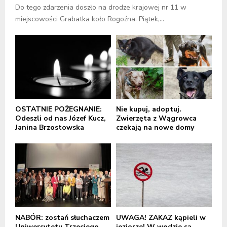
Do tego zdarzenia doszło na drodze krajowej nr 11 w
miejscowości Grabatka koło Rogoźna. Piątek,...
OSTATNIE POŻEGNANIE:
Nie kupuj, adoptuj.
Odeszli od nas Józef Kucz,
Zwierzęta z Wągrowca
Janina Brzostowska
czekają na nowe domy
NABÓR: zostań słuchaczem
UWAGA! ZAKAZ kąpieli w
Uniwersytetu Trzeciego
jeziorze! W wodzie są