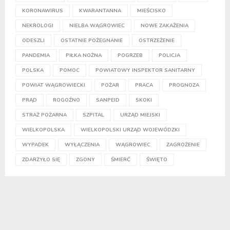
KORONAWIRUS
KWARANTANNA
MIEŚCISKO
NEKROLOGI
NIELBA WĄGROWIEC
NOWE ZAKAŻENIA
ODESZLI
OSTATNIE POŻEGNANIE
OSTRZEŻENIE
PANDEMIA
PIŁKA NOŻNA
POGRZEB
POLICJA
POLSKA
POMOC
POWIATOWY INSPEKTOR SANITARNY
POWIAT WĄGROWIECKI
POŻAR
PRACA
PROGNOZA
PRĄD
ROGOŹNO
SANPEID
SKOKI
STRAŻ POŻARNA
SZPITAL
URZĄD MIEJSKI
WIELKOPOLSKA
WIELKOPOLSKI URZĄD WOJEWÓDZKI
WYPADEK
WYŁĄCZENIA
WĄGROWIEC
ZAGROŻENIE
ZDARZYŁO SIĘ
ZGONY
ŚMIERĆ
ŚWIĘTO