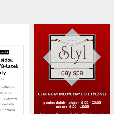
omości
sidła.
 78-latek
uty
026
urządzenia
bijania
wa metalowe
c powiatu
y. Sprawa