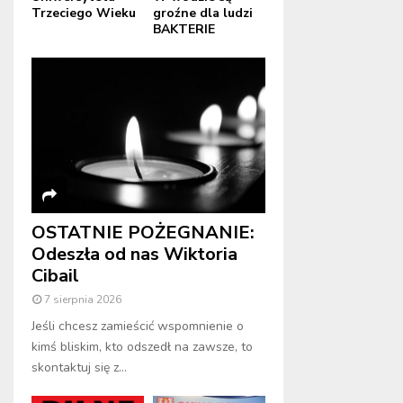
Trzeciego Wieku
groźne dla ludzi
BAKTERIE
OSTATNIE POŻEGNANIE:
Odeszła od nas Wiktoria
Cibail
7 sierpnia 2026
Jeśli chcesz zamieścić wspomnienie o
kimś bliskim, kto odszedł na zawsze, to
skontaktuj się z...