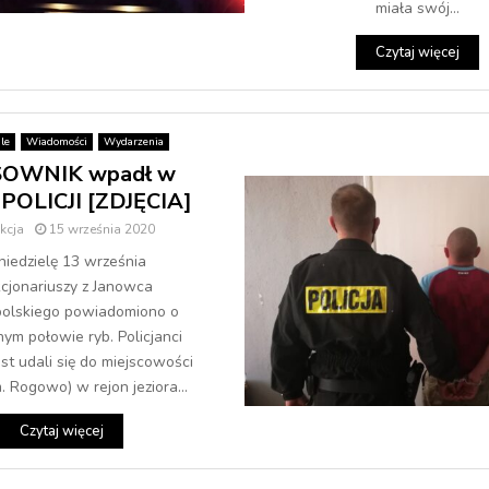
miała swój...
Czytaj więcej
le
Wiadomości
Wydarzenia
SOWNIK wpadł w
” POLICJI [ZDJĘCIA]
kcja
15 września 2020
iedzielę 13 września
cjonariuszy z Janowca
olskiego powiadomiono o
nym połowie ryb. Policjanci
st udali się do miejscowości
 Rogowo) w rejon jeziora...
Czytaj więcej