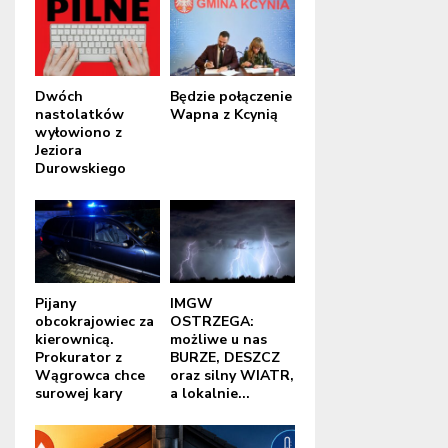
Dwóch
Będzie połączenie
nastolatków
Wapna z Kcynią
wyłowiono z
Jeziora
Durowskiego
Pijany
IMGW
obcokrajowiec za
OSTRZEGA:
kierownicą.
możliwe u nas
Prokurator z
BURZE, DESZCZ
Wągrowca chce
oraz silny WIATR,
surowej kary
a lokalnie...