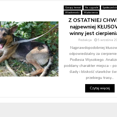
Gorący temat
Na sygnale
Społeczeńs
Wiadomości
Wydarzenia
Z OSTATNIEJ CHWIL
najpewniej KŁUS
winny jest cierpieni
Redakcja
5 września 2
Najprawdopodobniej kłusown
odpowiedzialny za cierpienie
Podlesia Wysokiego. Analizi
poddany charakter miejsca – p
ślady i bliskość stawków św
przebiegu trasy...
Czytaj więcej