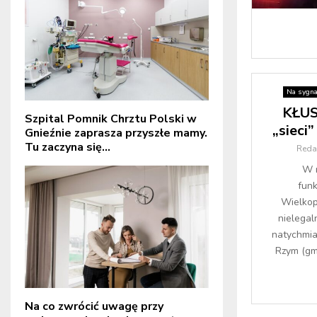
Na sygna
KŁU
Szpital Pomnik Chrztu Polski w
„sieci
Gnieźnie zaprasza przyszłe mamy.
Tu zaczyna się...
Reda
W n
funk
Wielkop
nielegal
natychmia
Rzym (gm.
Na co zwrócić uwagę przy