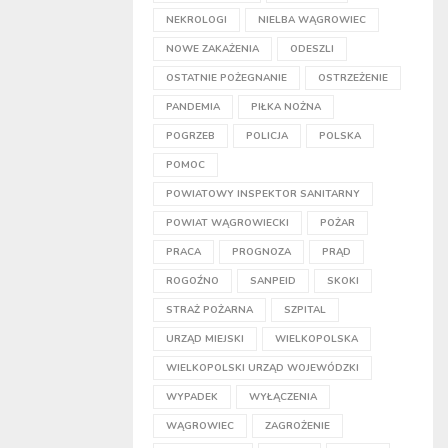
NEKROLOGI
NIELBA WĄGROWIEC
NOWE ZAKAŻENIA
ODESZLI
OSTATNIE POŻEGNANIE
OSTRZEŻENIE
PANDEMIA
PIŁKA NOŻNA
POGRZEB
POLICJA
POLSKA
POMOC
POWIATOWY INSPEKTOR SANITARNY
POWIAT WĄGROWIECKI
POŻAR
PRACA
PROGNOZA
PRĄD
ROGOŹNO
SANPEID
SKOKI
STRAŻ POŻARNA
SZPITAL
URZĄD MIEJSKI
WIELKOPOLSKA
WIELKOPOLSKI URZĄD WOJEWÓDZKI
WYPADEK
WYŁĄCZENIA
WĄGROWIEC
ZAGROŻENIE