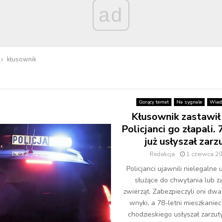
ad
kłusownik
Gorący temat
Na sygnale
Wiad
Kłusownik zastawił 
Policjanci go złapali.
już usłyszał zarz
Redakcja
1 czerwca 2
Policjanci ujawnili nielegalne 
służące do chwytania lub za
zwierząt. Zabezpieczyli oni d
wnyki, a 78-letni mieszkanie
chodzieskiego usłyszał zarzut