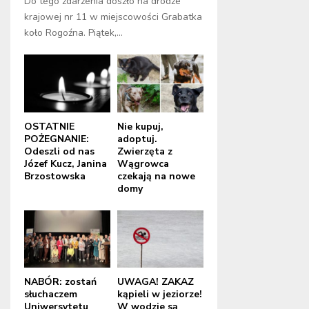
Do tego zdarzenia doszło na drodze
krajowej nr 11 w miejscowości Grabatka
koło Rogoźna. Piątek,...
OSTATNIE
Nie kupuj,
POŻEGNANIE:
adoptuj.
Odeszli od nas
Zwierzęta z
Józef Kucz, Janina
Wągrowca
Brzostowska
czekają na nowe
domy
NABÓR: zostań
UWAGA! ZAKAZ
słuchaczem
kąpieli w jeziorze!
Uniwersytetu
W wodzie są