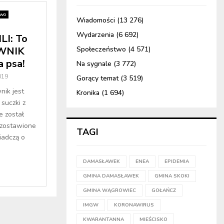
two
Wiadomości
(13 276)
Wydarzenia
(6 692)
I: To
OWNIK
Społeczeństwo
(4 571)
a psa!
Na sygnale
(3 772)
019
Gorący temat
(3 519)
ik jest
Kronika
(1 694)
 suczki z
e został
ozostawione
TAGI
iadczą o
DAMASŁAWEK
ENEA
EPIDEMIA
GMINA DAMASŁAWEK
GMINA SKOKI
GMINA WĄGROWIEC
GOŁAŃCZ
IMGW
KORONAWIRUS
KWARANTANNA
MIEŚCISKO