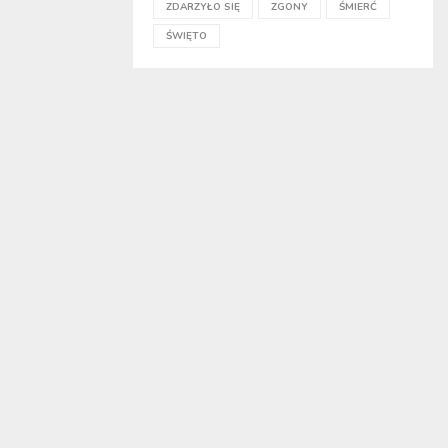
ZDARZYŁO SIĘ
ZGONY
ŚMIERĆ
ŚWIĘTO