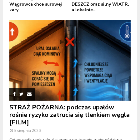
Wągrowca chce surowej
DESZCZ oraz silny WIATR,
kary
a lokalnie...
STRAŻ POŻARNA: podczas upałów
rośnie ryzyko zatrucia się tlenkiem węgla
[FILM]
5 sierpnia 2026
Od początku roku do 4 sierpnia na terenie województwa