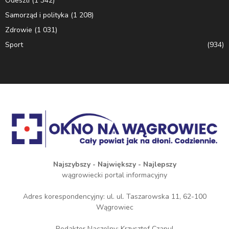
Odeszli
(1 342)
Samorząd i polityka
(1 208)
Zdrowie
(1 031)
Sport
(934)
Najszybszy - Największy - Najlepszy
wągrowiecki portal informacyjny
Adres korespondencyjny: ul. ul. Taszarowska 11, 62-100
Wągrowiec
Redaktor Naczelny: Krzysztof Czapul