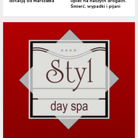
dotacją od marszałka
lipiec na naszych drogach.
Śmierć, wypadki i pijani