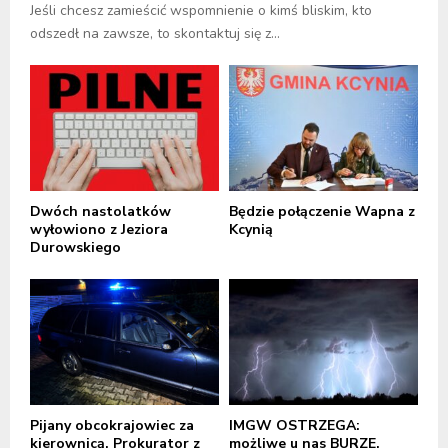
Jeśli chcesz zamieścić wspomnienie o kimś bliskim, kto
odszedł na zawsze, to skontaktuj się z...
Dwóch nastolatków
Będzie połączenie Wapna z
wyłowiono z Jeziora
Kcynią
Durowskiego
Pijany obcokrajowiec za
IMGW OSTRZEGA:
kierownicą. Prokurator z
możliwe u nas BURZE,