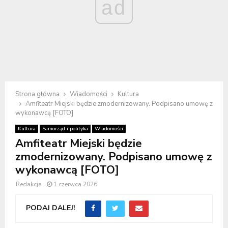
ad
Strona główna
Wiadomości
Kultura
Amfiteatr Miejski będzie zmodernizowany. Podpisano umowę z
wykonawcą [FOTO]
Kultura
Samorząd i polityka
Wiadomości
Amfiteatr Miejski będzie
zmodernizowany. Podpisano umowę z
wykonawcą [FOTO]
Redakcja
1 czerwca 2026
PODAJ DALEJ!