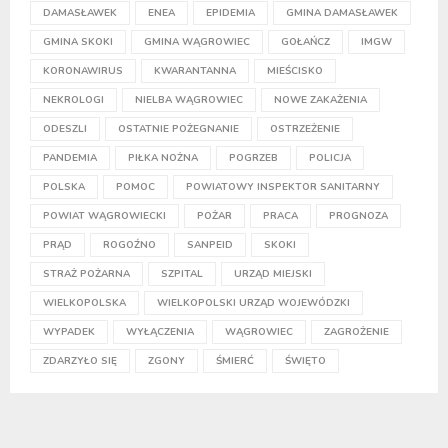
DAMASŁAWEK
ENEA
EPIDEMIA
GMINA DAMASŁAWEK
GMINA SKOKI
GMINA WĄGROWIEC
GOŁAŃCZ
IMGW
KORONAWIRUS
KWARANTANNA
MIEŚCISKO
NEKROLOGI
NIELBA WĄGROWIEC
NOWE ZAKAŻENIA
ODESZLI
OSTATNIE POŻEGNANIE
OSTRZEŻENIE
PANDEMIA
PIŁKA NOŻNA
POGRZEB
POLICJA
POLSKA
POMOC
POWIATOWY INSPEKTOR SANITARNY
POWIAT WĄGROWIECKI
POŻAR
PRACA
PROGNOZA
PRĄD
ROGOŹNO
SANPEID
SKOKI
STRAŻ POŻARNA
SZPITAL
URZĄD MIEJSKI
WIELKOPOLSKA
WIELKOPOLSKI URZĄD WOJEWÓDZKI
WYPADEK
WYŁĄCZENIA
WĄGROWIEC
ZAGROŻENIE
ZDARZYŁO SIĘ
ZGONY
ŚMIERĆ
ŚWIĘTO