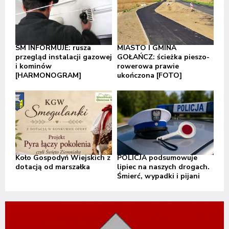
SM INFORMUJE: rusza
MIASTO I GMINA
przegląd instalacji gazowej
GOŁAŃCZ: ścieżka pieszo-
i kominów
rowerowa prawie
[HARMONOGRAM]
ukończona [FOTO]
Koło Gospodyń Wiejskich z
POLICJA podsumowuje
dotacją od marszałka
lipiec na naszych drogach.
Śmierć, wypadki i pijani