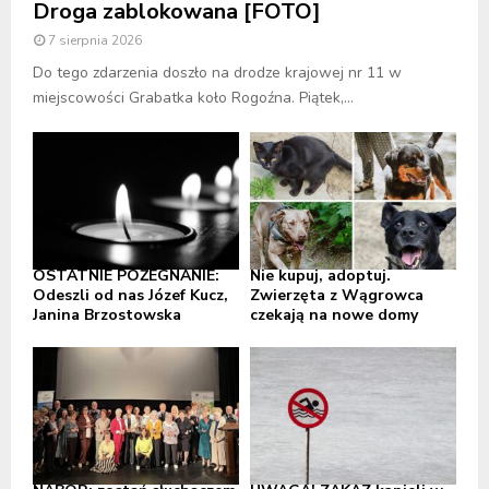
Droga zablokowana [FOTO]
7 sierpnia 2026
Do tego zdarzenia doszło na drodze krajowej nr 11 w
miejscowości Grabatka koło Rogoźna. Piątek,...
OSTATNIE POŻEGNANIE:
Nie kupuj, adoptuj.
Odeszli od nas Józef Kucz,
Zwierzęta z Wągrowca
Janina Brzostowska
czekają na nowe domy