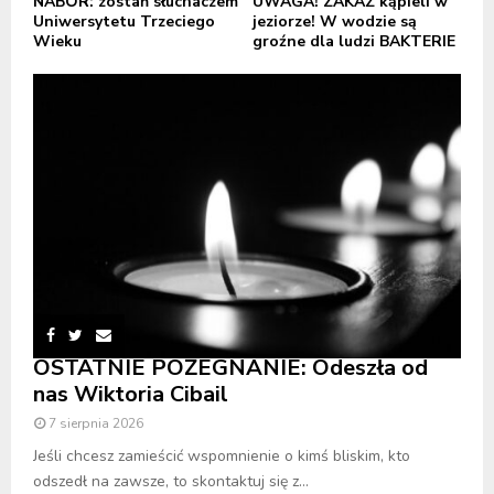
NABÓR: zostań słuchaczem
UWAGA! ZAKAZ kąpieli w
Uniwersytetu Trzeciego
jeziorze! W wodzie są
Wieku
groźne dla ludzi BAKTERIE
OSTATNIE POŻEGNANIE: Odeszła od
nas Wiktoria Cibail
7 sierpnia 2026
Jeśli chcesz zamieścić wspomnienie o kimś bliskim, kto
odszedł na zawsze, to skontaktuj się z...