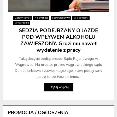
Gorący temat
Na sygnale
Społeczeństwo
Wiadomości
Wydarzenia
SĘDZIA PODEJRZANY O JAZDĘ
POD WPŁYWEM ALKOHOLU
ZAWIESZONY. Grozi mu nawet
wydalenie z pracy
Taką decyzję podjął prezes Sądu Rejonowego w
Wągrowcu. Na miesiąc prezes wągrowieckiego sądu
Daniel Jurkiewicz zawiesił sędziego, który podejrzany
jest o to, że tydzień temu...
Czytaj więcej
PROMOCJA / OGŁOSZENIA