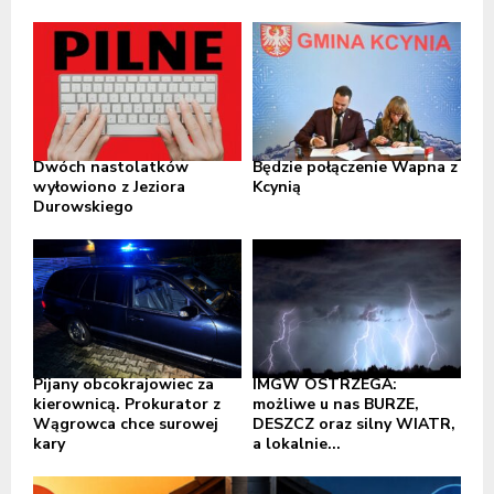
Dwóch nastolatków
Będzie połączenie Wapna z
wyłowiono z Jeziora
Kcynią
Durowskiego
Pijany obcokrajowiec za
IMGW OSTRZEGA:
kierownicą. Prokurator z
możliwe u nas BURZE,
Wągrowca chce surowej
DESZCZ oraz silny WIATR,
kary
a lokalnie...