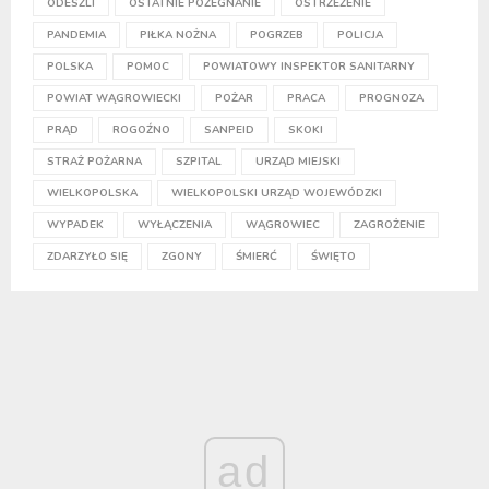
ODESZLI
OSTATNIE POŻEGNANIE
OSTRZEŻENIE
PANDEMIA
PIŁKA NOŻNA
POGRZEB
POLICJA
POLSKA
POMOC
POWIATOWY INSPEKTOR SANITARNY
POWIAT WĄGROWIECKI
POŻAR
PRACA
PROGNOZA
PRĄD
ROGOŹNO
SANPEID
SKOKI
STRAŻ POŻARNA
SZPITAL
URZĄD MIEJSKI
WIELKOPOLSKA
WIELKOPOLSKI URZĄD WOJEWÓDZKI
WYPADEK
WYŁĄCZENIA
WĄGROWIEC
ZAGROŻENIE
ZDARZYŁO SIĘ
ZGONY
ŚMIERĆ
ŚWIĘTO
ad