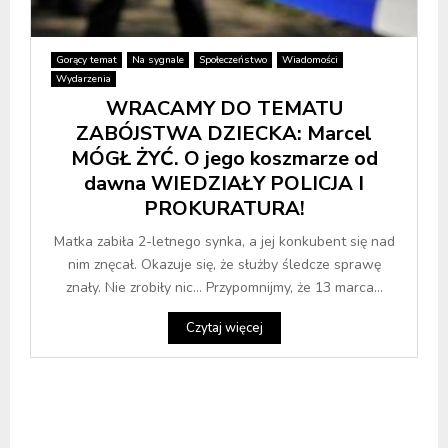
Gorący temat
Na sygnale
Społeczeństwo
Wiadomości
Wydarzenia
WRACAMY DO TEMATU
ZABÓJSTWA DZIECKA: Marcel
MÓGŁ ŻYĆ. O jego koszmarze od
dawna WIEDZIAŁY POLICJA I
PROKURATURA!
Matka zabiła 2-letnego synka, a jej konkubent się nad
nim znęcał. Okazuje się, że służby śledcze sprawę
znały. Nie zrobiły nic… Przypomnijmy, że 13 marca...
Czytaj więcej