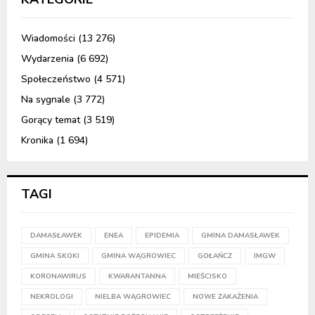
Wiadomości
(13 276)
Wydarzenia
(6 692)
Społeczeństwo
(4 571)
Na sygnale
(3 772)
Gorący temat
(3 519)
Kronika
(1 694)
TAGI
DAMASŁAWEK
ENEA
EPIDEMIA
GMINA DAMASŁAWEK
GMINA SKOKI
GMINA WĄGROWIEC
GOŁAŃCZ
IMGW
KORONAWIRUS
KWARANTANNA
MIEŚCISKO
NEKROLOGI
NIELBA WĄGROWIEC
NOWE ZAKAŻENIA