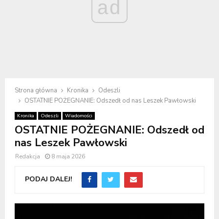
ad
Strona główna
Kronika
Odeszli
OSTATNIE POŻEGNANIE: Odszedł od nas Leszek Pawłowski
Kronika
Odeszli
Wiadomości
OSTATNIE POŻEGNANIE: Odszedł od
nas Leszek Pawłowski
Redakcja
8 maja 2026
PODAJ DALEJ!