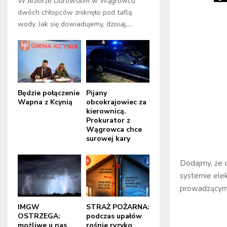
W Jeziorze Durowskim w Wągrowcu
dwóch chłopców zniknęło pod taflą
wody. Jak się dowiadujemy, dzisiaj,...
Będzie połączenie
Pijany
Wapna z Kcynią
obcokrajowiec za
kierownicą.
Prokurator z
Wągrowca chce
surowej kary
Dodajmy, że o
systemie ele
prowadzącym
IMGW
STRAŻ POŻARNA:
OSTRZEGA:
podczas upałów
możliwe u nas
rośnie ryzyko