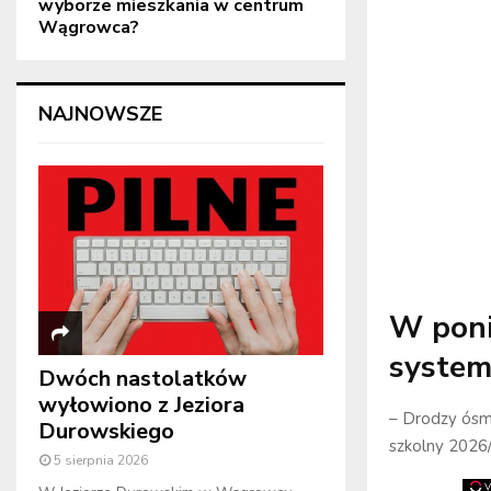
wyborze mieszkania w centrum
Wągrowca?
NAJNOWSZE
W ponie
system
Dwóch nastolatków
wyłowiono z Jeziora
– Drodzy ósm
Durowskiego
szkolny 2026
5 sierpnia 2026