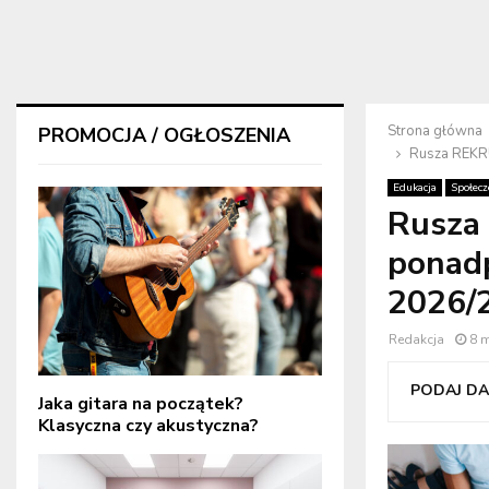
Strona główna
PROMOCJA / OGŁOSZENIA
Rusza REKR
Edukacja
Społec
Rusza
ponad
2026/
Redakcja
8 
PODAJ DAL
Jaka gitara na początek?
Klasyczna czy akustyczna?