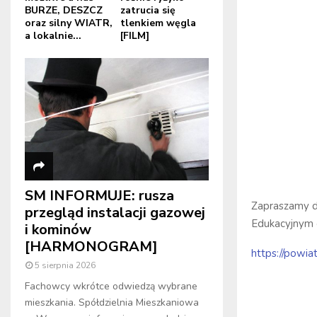
BURZE, DESZCZ
zatrucia się
oraz silny WIATR,
tlenkiem węgla
a lokalnie...
[FILM]
SM INFORMUJE: rusza
Zapraszamy d
przegląd instalacji gazowej
Edukacyjnym 
i kominów
[HARMONOGRAM]
https://powi
5 sierpnia 2026
Fachowcy wkrótce odwiedzą wybrane
mieszkania. Spółdzielnia Mieszkaniowa