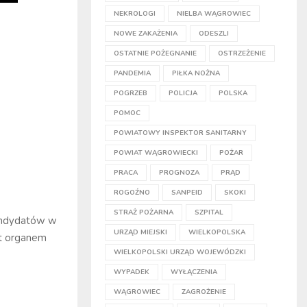
NEKROLOGI
NIELBA WĄGROWIEC
NOWE ZAKAŻENIA
ODESZLI
OSTATNIE POŻEGNANIE
OSTRZEŻENIE
PANDEMIA
PIŁKA NOŻNA
POGRZEB
POLICJA
POLSKA
POMOC
POWIATOWY INSPEKTOR SANITARNY
POWIAT WĄGROWIECKI
POŻAR
PRACA
PROGNOZA
PRĄD
ROGOŹNO
SANPEID
SKOKI
STRAŻ POŻARNA
SZPITAL
kandydatów w
URZĄD MIEJSKI
WIELKOPOLSKA
st organem
WIELKOPOLSKI URZĄD WOJEWÓDZKI
WYPADEK
WYŁĄCZENIA
WĄGROWIEC
ZAGROŻENIE