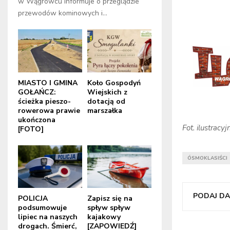
w Wągrowcu informuje o przeglądzie
przewodów kominowych i...
MIASTO I GMINA
Koło Gospodyń
GOŁAŃCZ:
Wiejskich z
ścieżka pieszo-
dotacją od
rowerowa prawie
marszałka
ukończona
Fot. ilustrac
[FOTO]
ÓSMOKLASIŚCI
PODAJ DAL
POLICJA
Zapisz się na
podsumowuje
spływ spływ
lipiec na naszych
kajakowy
drogach. Śmierć,
[ZAPOWIEDŹ]