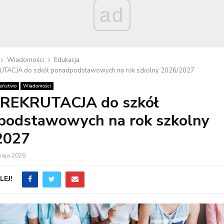
ad
Wiadomości
Edukacja
UTACJA do szkół ponadpodstawowych na rok szkolny 2026/2027
zeństwo
Wiadomości
 REKRUTACJA do szkół
podstawowych na rok szkolny
2027
maja 2026
EJ!