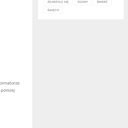
ZDARZYŁO SIĘ
ZGONY
ŚMIERĆ
ŚWIĘTO
formatorze
poniżej: