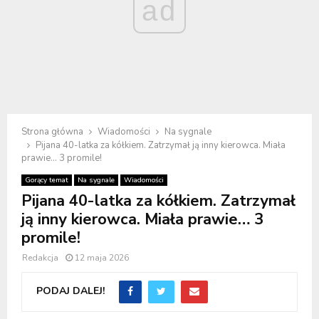
ad
Strona główna
Wiadomości
Na sygnale
Pijana 40-latka za kółkiem. Zatrzymał ją inny kierowca. Miała
prawie… 3 promile!
Gorący temat
Na sygnale
Wiadomości
Pijana 40-latka za kółkiem. Zatrzymał
ją inny kierowca. Miała prawie… 3
promile!
Redakcja
12 maja 2026
PODAJ DALEJ!