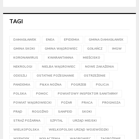
TAGI
DAMASŁAWEK
ENEA
EPIDEMIA
GMINA DAMASŁAWEK
GMINA SKOKI
GMINA WĄGROWIEC
GOŁAŃCZ
IMGW
KORONAWIRUS
KWARANTANNA
MIEŚCISKO
NEKROLOGI
NIELBA WĄGROWIEC
NOWE ZAKAŻENIA
ODESZLI
OSTATNIE POŻEGNANIE
OSTRZEŻENIE
PANDEMIA
PIŁKA NOŻNA
POGRZEB
POLICJA
POLSKA
POMOC
POWIATOWY INSPEKTOR SANITARNY
POWIAT WĄGROWIECKI
POŻAR
PRACA
PROGNOZA
PRĄD
ROGOŹNO
SANPEID
SKOKI
STRAŻ POŻARNA
SZPITAL
URZĄD MIEJSKI
WIELKOPOLSKA
WIELKOPOLSKI URZĄD WOJEWÓDZKI
WYPADEK
WYŁĄCZENIA
WĄGROWIEC
ZAGROŻENIE