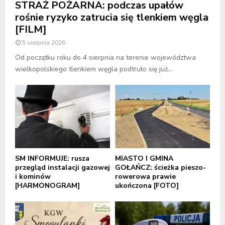
STRAŻ POŻARNA: podczas upałów
rośnie ryzyko zatrucia się tlenkiem węgla
[FILM]
5 sierpnia 2026
Od początku roku do 4 sierpnia na terenie województwa
wielkopolskiego tlenkiem węgla podtruło się już...
SM INFORMUJE: rusza
MIASTO I GMINA
przegląd instalacji gazowej
GOŁAŃCZ: ścieżka pieszo-
i kominów
rowerowa prawie
[HARMONOGRAM]
ukończona [FOTO]