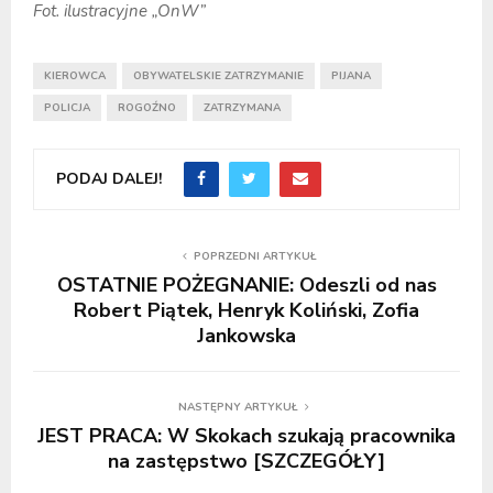
Fot. ilustracyjne „OnW”
KIEROWCA
OBYWATELSKIE ZATRZYMANIE
PIJANA
POLICJA
ROGOŹNO
ZATRZYMANA
PODAJ DALEJ!
POPRZEDNI ARTYKUŁ
OSTATNIE POŻEGNANIE: Odeszli od nas
Robert Piątek, Henryk Koliński, Zofia
Jankowska
NASTĘPNY ARTYKUŁ
JEST PRACA: W Skokach szukają pracownika
na zastępstwo [SZCZEGÓŁY]