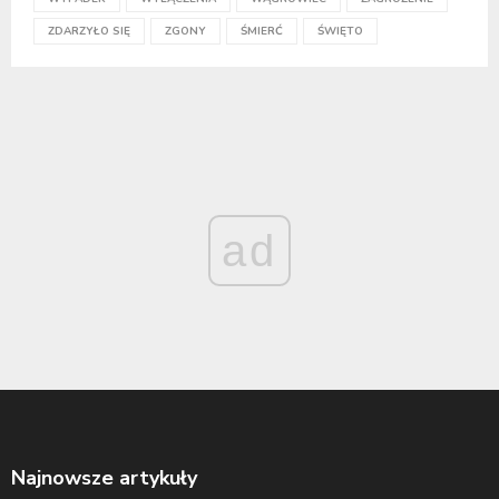
ZDARZYŁO SIĘ
ZGONY
ŚMIERĆ
ŚWIĘTO
ad
Najnowsze artykuły