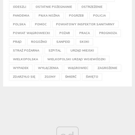
ODESZLI
OSTATNIE POŻEGNANIE
OSTRZEŻENIE
PANDEMIA
PIŁKA NOŻNA
POGRZEB
POLICJA
POLSKA
POMOC
POWIATOWY INSPEKTOR SANITARNY
POWIAT WĄGROWIECKI
POŻAR
PRACA
PROGNOZA
PRĄD
ROGOŹNO
SANPEID
SKOKI
STRAŻ POŻARNA
SZPITAL
URZĄD MIEJSKI
WIELKOPOLSKA
WIELKOPOLSKI URZĄD WOJEWÓDZKI
WYPADEK
WYŁĄCZENIA
WĄGROWIEC
ZAGROŻENIE
ZDARZYŁO SIĘ
ZGONY
ŚMIERĆ
ŚWIĘTO