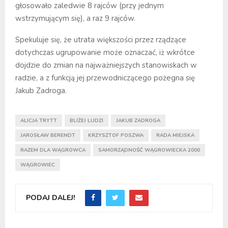
głosowało zaledwie 8 rajców (przy jednym
wstrzymującym się), a raz 9 rajców.
Spekuluje się, że utrata większości przez rządzące
dotychczas ugrupowanie może oznaczać, iż wkrótce
dojdzie do zmian na najważniejszych stanowiskach w
radzie, a z funkcją jej przewodniczącego pożegna się
Jakub Zadroga.
ALICJA TRYTT
BLIŻEJ LUDZI
JAKUB ZADROGA
JAROSŁAW BERENDT
KRZYSZTOF POSZWA
RADA MIEJSKA
RAZEM DLA WĄGROWCA
SAMORZĄDNOŚĆ WĄGROWIECKA 2000
WĄGROWIEC
PODAJ DALEJ!