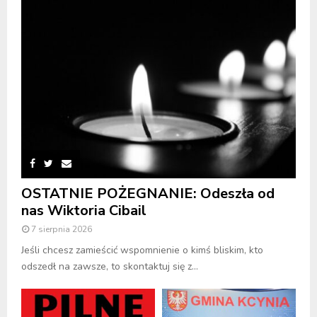
OSTATNIE POŻEGNANIE: Odeszła od
nas Wiktoria Cibail
7 sierpnia 2026
Jeśli chcesz zamieścić wspomnienie o kimś bliskim, kto
odszedł na zawsze, to skontaktuj się z...