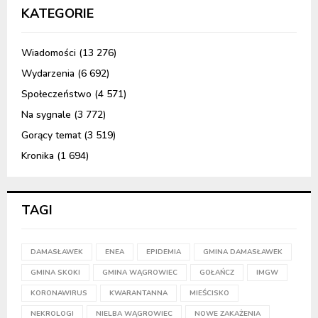
KATEGORIE
Wiadomości
(13 276)
Wydarzenia
(6 692)
Społeczeństwo
(4 571)
Na sygnale
(3 772)
Gorący temat
(3 519)
Kronika
(1 694)
TAGI
DAMASŁAWEK
ENEA
EPIDEMIA
GMINA DAMASŁAWEK
GMINA SKOKI
GMINA WĄGROWIEC
GOŁAŃCZ
IMGW
KORONAWIRUS
KWARANTANNA
MIEŚCISKO
NEKROLOGI
NIELBA WĄGROWIEC
NOWE ZAKAŻENIA