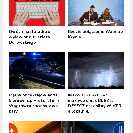
Dwóch nastolatków
Będzie połączenie Wapna z
wyłowiono z Jeziora
Kcynią
Durowskiego
Pijany obcokrajowiec za
IMGW OSTRZEGA:
kierownicą. Prokurator z
możliwe u nas BURZE,
Wągrowca chce surowej
DESZCZ oraz silny WIATR,
kary
a lokalnie...