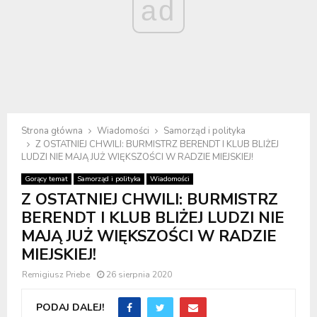
ad
Strona główna
Wiadomości
Samorząd i polityka
Z OSTATNIEJ CHWILI: BURMISTRZ BERENDT I KLUB BLIŻEJ
LUDZI NIE MAJĄ JUŻ WIĘKSZOŚCI W RADZIE MIEJSKIEJ!
Gorący temat
Samorząd i polityka
Wiadomości
Z OSTATNIEJ CHWILI: BURMISTRZ
BERENDT I KLUB BLIŻEJ LUDZI NIE
MAJĄ JUŻ WIĘKSZOŚCI W RADZIE
MIEJSKIEJ!
Remigiusz Priebe
26 sierpnia 2020
PODAJ DALEJ!