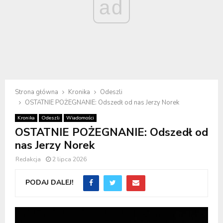
ad
Strona główna
Kronika
Odeszli
OSTATNIE POŻEGNANIE: Odszedł od nas Jerzy Norek
Kronika
Odeszli
Wiadomości
OSTATNIE POŻEGNANIE: Odszedł od
nas Jerzy Norek
Redakcja
2 lipca 2026
PODAJ DALEJ!