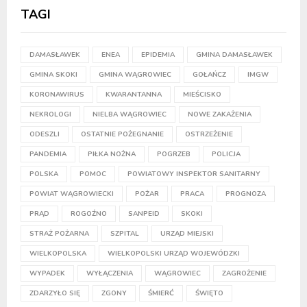
TAGI
DAMASŁAWEK
ENEA
EPIDEMIA
GMINA DAMASŁAWEK
GMINA SKOKI
GMINA WĄGROWIEC
GOŁAŃCZ
IMGW
KORONAWIRUS
KWARANTANNA
MIEŚCISKO
NEKROLOGI
NIELBA WĄGROWIEC
NOWE ZAKAŻENIA
ODESZLI
OSTATNIE POŻEGNANIE
OSTRZEŻENIE
PANDEMIA
PIŁKA NOŻNA
POGRZEB
POLICJA
POLSKA
POMOC
POWIATOWY INSPEKTOR SANITARNY
POWIAT WĄGROWIECKI
POŻAR
PRACA
PROGNOZA
PRĄD
ROGOŹNO
SANPEID
SKOKI
STRAŻ POŻARNA
SZPITAL
URZĄD MIEJSKI
WIELKOPOLSKA
WIELKOPOLSKI URZĄD WOJEWÓDZKI
WYPADEK
WYŁĄCZENIA
WĄGROWIEC
ZAGROŻENIE
ZDARZYŁO SIĘ
ZGONY
ŚMIERĆ
ŚWIĘTO