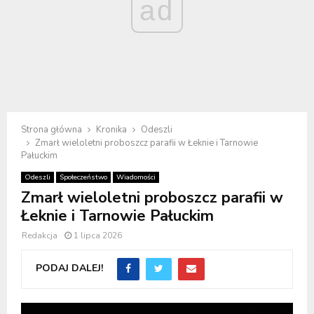
ad
Strona główna
Kronika
Odeszli
Zmarł wieloletni proboszcz parafii w Łeknie i Tarnowie
Pałuckim
Odeszli
Społeczeństwo
Wiadomości
Zmarł wieloletni proboszcz parafii w
Łeknie i Tarnowie Pałuckim
Redakcja
1 lipca 2026
PODAJ DALEJ!