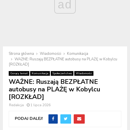
ad
Strona główna
Wiadomości
Komunikacja
WAŻNE: Ruszają BEZPŁATNE autobusy na PLAŻĘ w Kobylcu
[ROZKŁAD]
Gorący temat
Komunikacja
Społeczeństwo
Wiadomości
WAŻNE: Ruszają BEZPŁATNE
autobusy na PLAŻĘ w Kobylcu
[ROZKŁAD]
Redakcja
1 lipca 2026
PODAJ DALEJ!