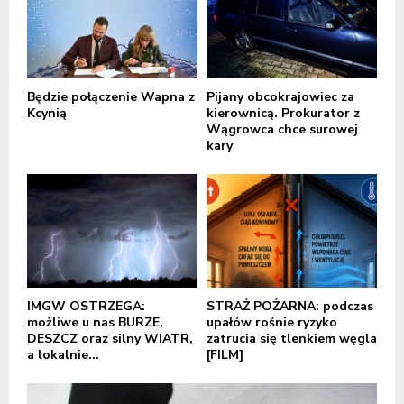
Będzie połączenie Wapna z
Pijany obcokrajowiec za
Kcynią
kierownicą. Prokurator z
Wągrowca chce surowej
kary
IMGW OSTRZEGA:
STRAŻ POŻARNA: podczas
możliwe u nas BURZE,
upałów rośnie ryzyko
DESZCZ oraz silny WIATR,
zatrucia się tlenkiem węgla
a lokalnie...
[FILM]