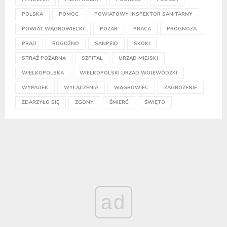
POLSKA
POMOC
POWIATOWY INSPEKTOR SANITARNY
POWIAT WĄGROWIECKI
POŻAR
PRACA
PROGNOZA
PRĄD
ROGOŹNO
SANPEID
SKOKI
STRAŻ POŻARNA
SZPITAL
URZĄD MIEJSKI
WIELKOPOLSKA
WIELKOPOLSKI URZĄD WOJEWÓDZKI
WYPADEK
WYŁĄCZENIA
WĄGROWIEC
ZAGROŻENIE
ZDARZYŁO SIĘ
ZGONY
ŚMIERĆ
ŚWIĘTO
ad