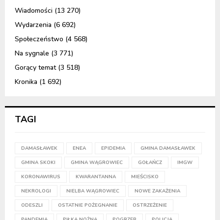
Wiadomości
(13 270)
Wydarzenia
(6 692)
Społeczeństwo
(4 568)
Na sygnale
(3 771)
Gorący temat
(3 518)
Kronika
(1 692)
TAGI
DAMASŁAWEK
ENEA
EPIDEMIA
GMINA DAMASŁAWEK
GMINA SKOKI
GMINA WĄGROWIEC
GOŁAŃCZ
IMGW
KORONAWIRUS
KWARANTANNA
MIEŚCISKO
NEKROLOGI
NIELBA WĄGROWIEC
NOWE ZAKAŻENIA
ODESZLI
OSTATNIE POŻEGNANIE
OSTRZEŻENIE
PANDEMIA
PIŁKA NOŻNA
POGRZEB
POLICJA