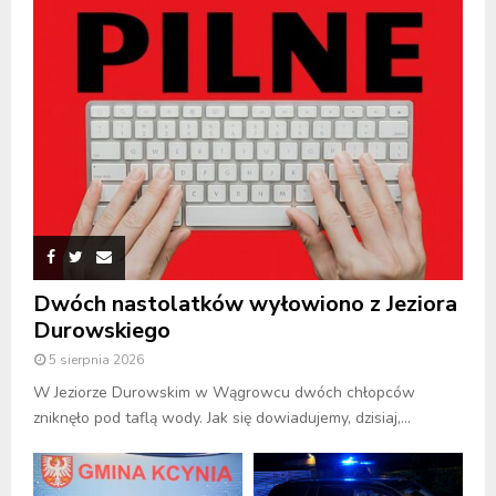
Dwóch nastolatków wyłowiono z Jeziora
Durowskiego
5 sierpnia 2026
W Jeziorze Durowskim w Wągrowcu dwóch chłopców
zniknęło pod taflą wody. Jak się dowiadujemy, dzisiaj,...