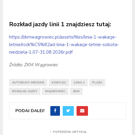
Rozkład jazdy linii 1 znajdziesz tutaj:
https://zkmwagrowiec.pl/assets/files/linia-1-wakacje-
letnie/rozk%C5%82ad-linia-1-wakacje-letnie-sobota-
niedziela-1.07-31.08.2026r.pdf
Źródło: ZKM Wągrowiec
AUTOBUSY MIEJSKIE
KOBYLEC
LINIA 1
PLAŻA
ROZKŁAD JAZDY
WĄGROWIEC
ZKM
PODAJ DALEJ!
POPRZEDNI ARTYKUŁ