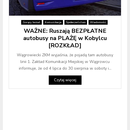
Gorący temat
Komunikacja
Społeczeństwo
Wiadomości
WAŻNE: Ruszają BEZPŁATNE
autobusy na PLAŻĘ w Kobylcu
[ROZKŁAD]
Wągrowiecki ZKM wyjaśnia, że pojadą tam autobusy
linii 1. Zakład Komunikacji Miejskiej w Wągrowcu
informuje, że od 4 lipca do 30 sierpnia w soboty i...
Czytaj więcej