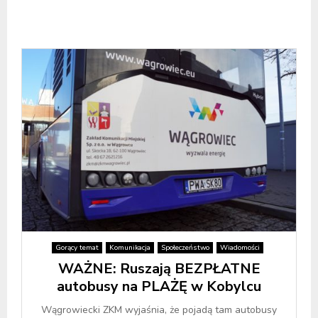
Gorący temat
Komunikacja
Społeczeństwo
Wiadomości
WAŻNE: Ruszają BEZPŁATNE
autobusy na PLAŻĘ w Kobylcu
Wągrowiecki ZKM wyjaśnia, że pojadą tam autobusy