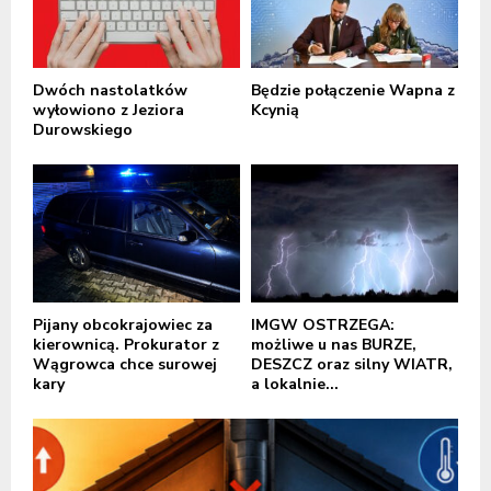
Dwóch nastolatków
Będzie połączenie Wapna z
wyłowiono z Jeziora
Kcynią
Durowskiego
Pijany obcokrajowiec za
IMGW OSTRZEGA:
kierownicą. Prokurator z
możliwe u nas BURZE,
Wągrowca chce surowej
DESZCZ oraz silny WIATR,
kary
a lokalnie...