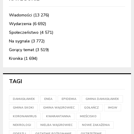
Wiadomości
(13 276)
Wydarzenia
(6 692)
Społeczeństwo
(4 571)
Na sygnale
(3 772)
Gorący temat
(3 519)
Kronika
(1 694)
TAGI
DAMASŁAWEK
ENEA
EPIDEMIA
GMINA DAMASŁAWEK
GMINA SKOKI
GMINA WĄGROWIEC
GOŁAŃCZ
IMGW
KORONAWIRUS
KWARANTANNA
MIEŚCISKO
NEKROLOGI
NIELBA WĄGROWIEC
NOWE ZAKAŻENIA
ODESZLI
OSTATNIE POŻEGNANIE
OSTRZEŻENIE