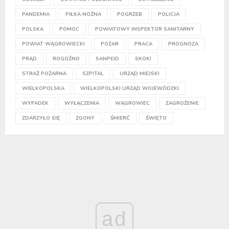
PANDEMIA
PIŁKA NOŻNA
POGRZEB
POLICJA
POLSKA
POMOC
POWIATOWY INSPEKTOR SANITARNY
POWIAT WĄGROWIECKI
POŻAR
PRACA
PROGNOZA
PRĄD
ROGOŹNO
SANPEID
SKOKI
STRAŻ POŻARNA
SZPITAL
URZĄD MIEJSKI
WIELKOPOLSKA
WIELKOPOLSKI URZĄD WOJEWÓDZKI
WYPADEK
WYŁĄCZENIA
WĄGROWIEC
ZAGROŻENIE
ZDARZYŁO SIĘ
ZGONY
ŚMIERĆ
ŚWIĘTO
ad