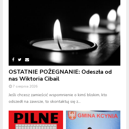
OSTATNIE POŻEGNANIE: Odeszła od
nas Wiktoria Cibail
7 sierpnia 2026
Jeśli chcesz zamieścić wspomnienie o kimś bliskim, kto
odszedł na zawsze, to skontaktuj się z...