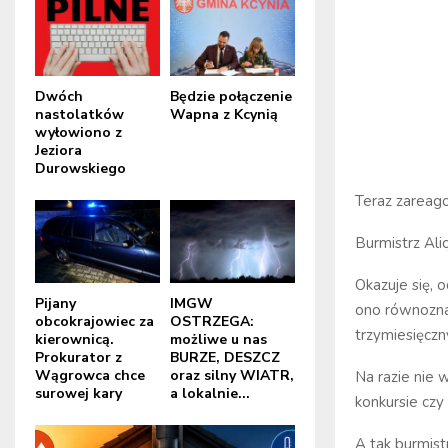
Dwóch
Będzie połączenie
nastolatków
Wapna z Kcynią
wyłowiono z
Jeziora
Durowskiego
Teraz zareag
Burmistrz Ali
Okazuje się, 
Pijany
IMGW
ono równozna
obcokrajowiec za
OSTRZEGA:
trzymiesięczn
kierownicą.
możliwe u nas
Prokurator z
BURZE, DESZCZ
Wągrowca chce
oraz silny WIATR,
Na razie nie
surowej kary
a lokalnie...
konkursie czy
A tak burmist