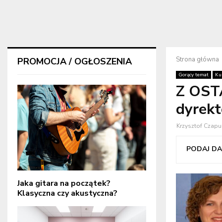
Strona główna
PROMOCJA / OGŁOSZENIA
Gorący temat
Ku
Z OST
dyrek
Krzysztof Czapu
PODAJ DAL
Jaka gitara na początek?
Klasyczna czy akustyczna?