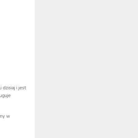
zisiaj i jest
uguje
ony w