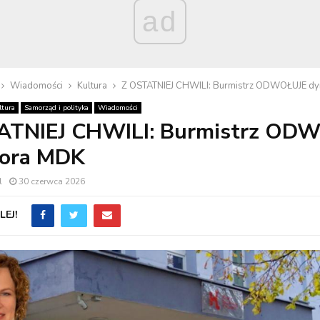
ad
Wiadomości
Kultura
Z OSTATNIEJ CHWILI: Burmistrz ODWOŁUJE dy
ltura
Samorząd i polityka
Wiadomości
ATNIEJ CHWILI: Burmistrz OD
tora MDK
l
30 czerwca 2026
EJ!