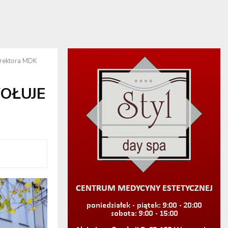
rektora MDK
WOŁUJE