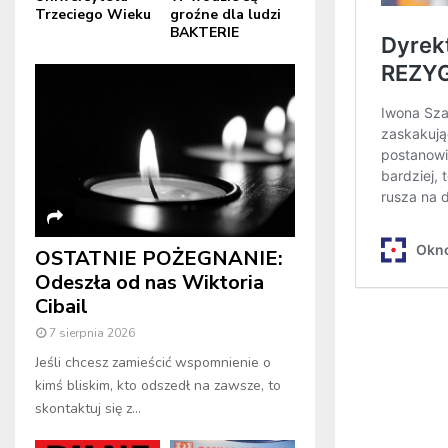
Trzeciego Wieku
groźne dla ludzi
BAKTERIE
OSTATNIE POŻEGNANIE:
Odeszła od nas Wiktoria
Cibail
7 sierpnia 2026
Jeśli chcesz zamieścić wspomnienie o
kimś bliskim, kto odszedł na zawsze, to
skontaktuj się z...