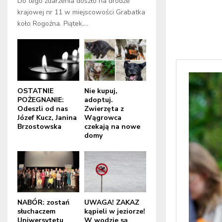
Do tego zdarzenia doszło na drodze
krajowej nr 11 w miejscowości Grabatka
koło Rogoźna. Piątek,...
OSTATNIE
Nie kupuj,
POŻEGNANIE:
adoptuj.
Odeszli od nas
Zwierzęta z
Józef Kucz, Janina
Wągrowca
Brzostowska
czekają na nowe
domy
NABÓR: zostań
UWAGA! ZAKAZ
słuchaczem
kąpieli w jeziorze!
Uniwersytetu
W wodzie są