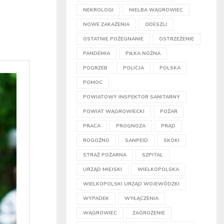
NEKROLOGI
NIELBA WĄGROWIEC
NOWE ZAKAŻENIA
ODESZLI
OSTATNIE POŻEGNANIE
OSTRZEŻENIE
PANDEMIA
PIŁKA NOŻNA
POGRZEB
POLICJA
POLSKA
POMOC
POWIATOWY INSPEKTOR SANITARNY
POWIAT WĄGROWIECKI
POŻAR
PRACA
PROGNOZA
PRĄD
ROGOŹNO
SANPEID
SKOKI
STRAŻ POŻARNA
SZPITAL
URZĄD MIEJSKI
WIELKOPOLSKA
WIELKOPOLSKI URZĄD WOJEWÓDZKI
WYPADEK
WYŁĄCZENIA
WĄGROWIEC
ZAGROŻENIE