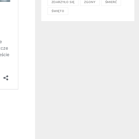
ZDARZYŁO SIĘ
ZGONY
ŚMIERĆ
ŚWIĘTO