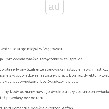
ad
ował na to urząd miejski w Wągrowcu.
cja Trytt wydała właśnie zarządzenie w tej sprawie.
odwołanie Iwony Szafran ze stanowiska następuje natychmiast, czyli d
czne z wypowiedzeniem stosunku pracy. Byłej już dyrektor przysł
y okres wypowiedzenia, bez świadczenia pracy.
 wiemy, kiedy poznamy nowego dyrektora i czy zostanie on wyłoni
 też powołany bez od razu.
rz Trytt komentuje odejście dyrektor Szafran: