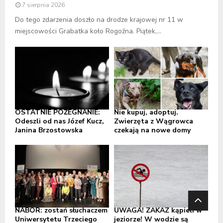
7 sierpnia 2026
Do tego zdarzenia doszło na drodze krajowej nr 11 w
miejscowości Grabatka koło Rogoźna. Piątek,...
OSTATNIE POŻEGNANIE:
Nie kupuj, adoptuj.
Odeszli od nas Józef Kucz,
Zwierzęta z Wągrowca
Janina Brzostowska
czekają na nowe domy
NABÓR: zostań słuchaczem
UWAGA! ZAKAZ kąpieli w
Uniwersytetu Trzeciego
jeziorze! W wodzie są