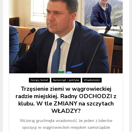
Gorący temat
Samorząd i polityka
Wiadomości
Trzęsienie ziemi w wągrowieckiej
radzie miejskiej. Radny ODCHODZI z
klubu. W tle ZMIANY na szczytach
WŁADZY?
Wczoraj gruchnęła wiadomość, że jeden z liderów
opozycji w wągrowieckim miejskim samorządzie