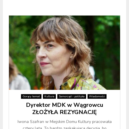
Gorący temat
Kultura
Samorząd i polityka
Wiadomości
Dyrektor MDK w Wągrowcu
ZŁOŻYŁA REZYGNACJĘ
Iwona Szafran w Miejskim Domu Kultury pracowała
cztery lata. To bardzo zaskakująca decyzja, bo