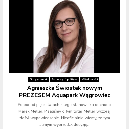
Gorący temat
Samorząd i polityka
Wiadomości
Agnieszka Świostek nowym
PREZESEM Aquapark Wągrowiec
Po ponad pięciu latach z tego stanowiska odchodzi
Marek Meller. Pisaliśmy o tym tutaj: Meller wczoraj
złożył wypowiedzenie. Nieoficjalnie wiemy, że tym
samym wyprzedził decyzję...