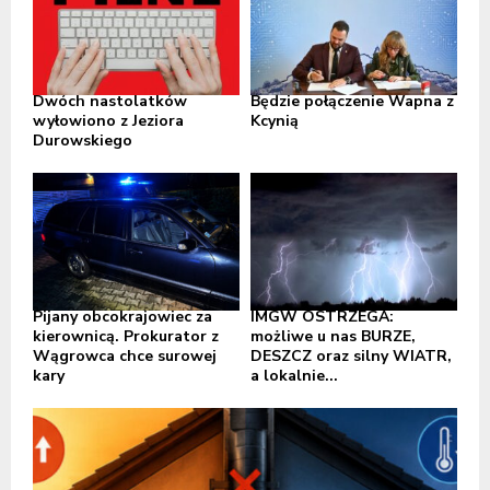
Dwóch nastolatków
Będzie połączenie Wapna z
wyłowiono z Jeziora
Kcynią
Durowskiego
Pijany obcokrajowiec za
IMGW OSTRZEGA:
kierownicą. Prokurator z
możliwe u nas BURZE,
Wągrowca chce surowej
DESZCZ oraz silny WIATR,
kary
a lokalnie...