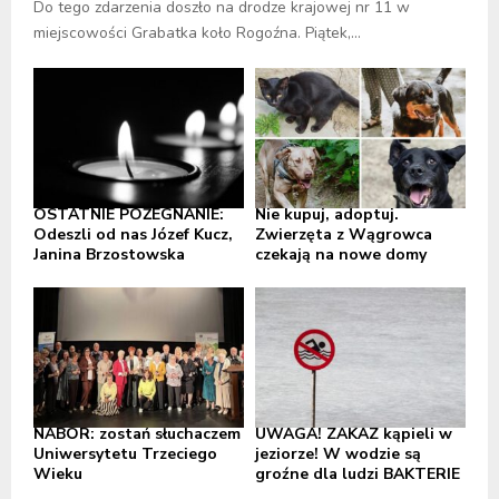
Do tego zdarzenia doszło na drodze krajowej nr 11 w
miejscowości Grabatka koło Rogoźna. Piątek,...
OSTATNIE POŻEGNANIE:
Nie kupuj, adoptuj.
Odeszli od nas Józef Kucz,
Zwierzęta z Wągrowca
Janina Brzostowska
czekają na nowe domy
NABÓR: zostań słuchaczem
UWAGA! ZAKAZ kąpieli w
Uniwersytetu Trzeciego
jeziorze! W wodzie są
Wieku
groźne dla ludzi BAKTERIE