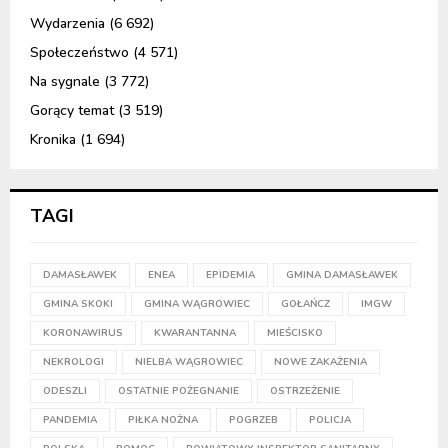
Wydarzenia
(6 692)
Społeczeństwo
(4 571)
Na sygnale
(3 772)
Gorący temat
(3 519)
Kronika
(1 694)
TAGI
DAMASŁAWEK
ENEA
EPIDEMIA
GMINA DAMASŁAWEK
GMINA SKOKI
GMINA WĄGROWIEC
GOŁAŃCZ
IMGW
KORONAWIRUS
KWARANTANNA
MIEŚCISKO
NEKROLOGI
NIELBA WĄGROWIEC
NOWE ZAKAŻENIA
ODESZLI
OSTATNIE POŻEGNANIE
OSTRZEŻENIE
PANDEMIA
PIŁKA NOŻNA
POGRZEB
POLICJA