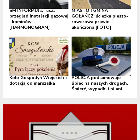
SM INFORMUJE: rusza
MIASTO I GMINA
przegląd instalacji gazowej
GOŁAŃCZ: ścieżka pieszo-
i kominów
rowerowa prawie
[HARMONOGRAM]
ukończona [FOTO]
Koło Gospodyń Wiejskich z
POLICJA podsumowuje
dotacją od marszałka
lipiec na naszych drogach.
Śmierć, wypadki i pijani