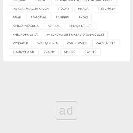
POLSKA
POMOC
POWIATOWY INSPEKTOR SANITARNY
POWIAT WĄGROWIECKI
POŻAR
PRACA
PROGNOZA
PRĄD
ROGOŹNO
SANPEID
SKOKI
STRAŻ POŻARNA
SZPITAL
URZĄD MIEJSKI
WIELKOPOLSKA
WIELKOPOLSKI URZĄD WOJEWÓDZKI
WYPADEK
WYŁĄCZENIA
WĄGROWIEC
ZAGROŻENIE
ZDARZYŁO SIĘ
ZGONY
ŚMIERĆ
ŚWIĘTO
ad