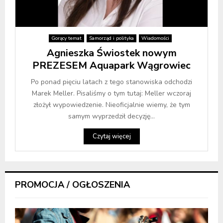
Gorący temat
Samorząd i polityka
Wiadomości
Agnieszka Świostek nowym
PREZESEM Aquapark Wągrowiec
Po ponad pięciu latach z tego stanowiska odchodzi
Marek Meller. Pisaliśmy o tym tutaj: Meller wczoraj
złożył wypowiedzenie. Nieoficjalnie wiemy, że tym
samym wyprzedził decyzję...
Czytaj więcej
PROMOCJA / OGŁOSZENIA