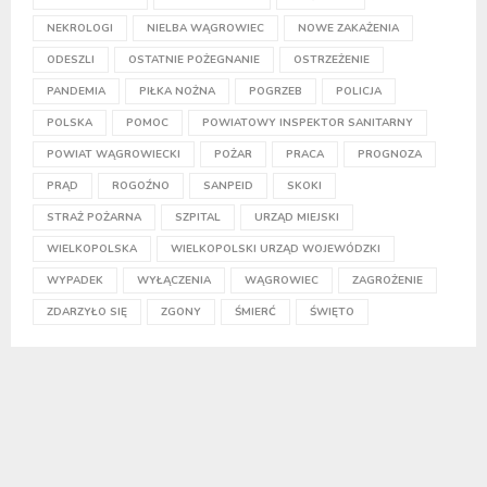
NEKROLOGI
NIELBA WĄGROWIEC
NOWE ZAKAŻENIA
ODESZLI
OSTATNIE POŻEGNANIE
OSTRZEŻENIE
PANDEMIA
PIŁKA NOŻNA
POGRZEB
POLICJA
POLSKA
POMOC
POWIATOWY INSPEKTOR SANITARNY
POWIAT WĄGROWIECKI
POŻAR
PRACA
PROGNOZA
PRĄD
ROGOŹNO
SANPEID
SKOKI
STRAŻ POŻARNA
SZPITAL
URZĄD MIEJSKI
WIELKOPOLSKA
WIELKOPOLSKI URZĄD WOJEWÓDZKI
WYPADEK
WYŁĄCZENIA
WĄGROWIEC
ZAGROŻENIE
ZDARZYŁO SIĘ
ZGONY
ŚMIERĆ
ŚWIĘTO