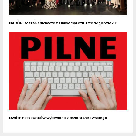
NABÓR: zostań słuchaczem Uniwersytetu Trzeciego Wieku
Dwóch nastolatków wyłowiono z Jeziora Durowskiego