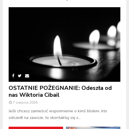
OSTATNIE POŻEGNANIE: Odeszła od
nas Wiktoria Cibail
7 sierpnia 2026
Jeśli chcesz zamieścić wspomnienie o kimś bliskim, kto
odszedł na zawsze, to skontaktuj się z...