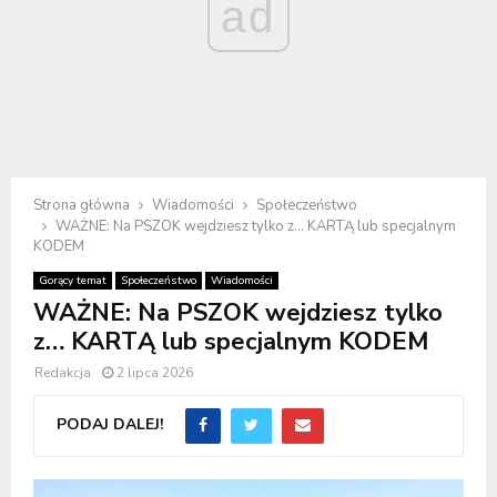
ad
Strona główna
Wiadomości
Społeczeństwo
WAŻNE: Na PSZOK wejdziesz tylko z… KARTĄ lub specjalnym
KODEM
Gorący temat
Społeczeństwo
Wiadomości
WAŻNE: Na PSZOK wejdziesz tylko
z… KARTĄ lub specjalnym KODEM
Redakcja
2 lipca 2026
PODAJ DALEJ!