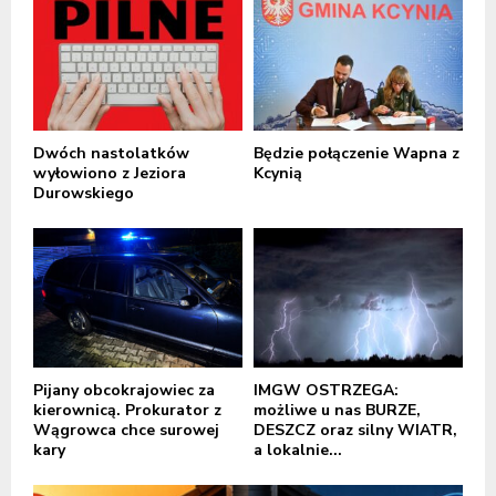
Dwóch nastolatków
Będzie połączenie Wapna z
wyłowiono z Jeziora
Kcynią
Durowskiego
Pijany obcokrajowiec za
IMGW OSTRZEGA:
kierownicą. Prokurator z
możliwe u nas BURZE,
Wągrowca chce surowej
DESZCZ oraz silny WIATR,
kary
a lokalnie...