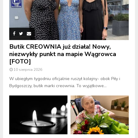
Butik CREOWNIA już działa! Nowy,
niezwykły punkt na mapie Wągrowca
[FOTO]
10 sierpnia 2026
W ubiegłym tygodniu oficjalnie ruszył kolejny- obok Piły i
Bydgoszczy, butik marki creownia. To wyjątkowe...