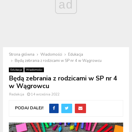
ad
Strona główna
Wiadomości
Edukacja
Będą zebrania z rodzicami w SP nr 4 w Wągrowcu
Edukacja
Wiadomości
Będą zebrania z rodzicami w SP nr 4
w Wągrowcu
Redakcja
14 września 2022
PODAJ DALEJ!