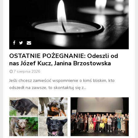
OSTATNIE POŻEGNANIE: Odeszli od
nas Józef Kucz, Janina Brzostowska
7 sierpnia 2026
Jeśli chcesz zamieścić wspomnienie o kimś bliskim, kto
odszedł na zawsze, to skontaktuj się z...