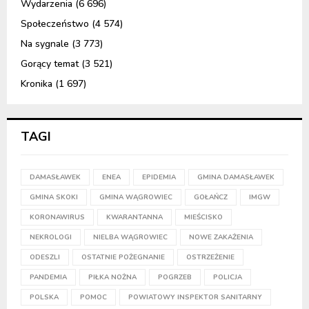
Wydarzenia
(6 696)
Społeczeństwo
(4 574)
Na sygnale
(3 773)
Gorący temat
(3 521)
Kronika
(1 697)
TAGI
DAMASŁAWEK
ENEA
EPIDEMIA
GMINA DAMASŁAWEK
GMINA SKOKI
GMINA WĄGROWIEC
GOŁAŃCZ
IMGW
KORONAWIRUS
KWARANTANNA
MIEŚCISKO
NEKROLOGI
NIELBA WĄGROWIEC
NOWE ZAKAŻENIA
ODESZLI
OSTATNIE POŻEGNANIE
OSTRZEŻENIE
PANDEMIA
PIŁKA NOŻNA
POGRZEB
POLICJA
POLSKA
POMOC
POWIATOWY INSPEKTOR SANITARNY