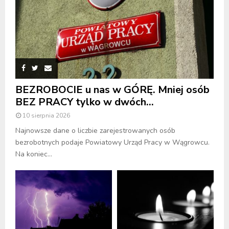
BEZROBOCIE u nas w GÓRĘ. Mniej osób
BEZ PRACY tylko w dwóch...
10 sierpnia 2026
Najnowsze dane o liczbie zarejestrowanych osób
bezrobotnych podaje Powiatowy Urząd Pracy w Wągrowcu.
Na koniec...