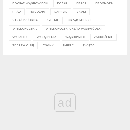
POWIAT WĄGROWIECKI
POŻAR
PRACA
PROGNOZA
PRĄD
ROGOŹNO
SANPEID
SKOKI
STRAŻ POŻARNA
SZPITAL
URZĄD MIEJSKI
WIELKOPOLSKA
WIELKOPOLSKI URZĄD WOJEWÓDZKI
WYPADEK
WYŁĄCZENIA
WĄGROWIEC
ZAGROŻENIE
ZDARZYŁO SIĘ
ZGONY
ŚMIERĆ
ŚWIĘTO
ad