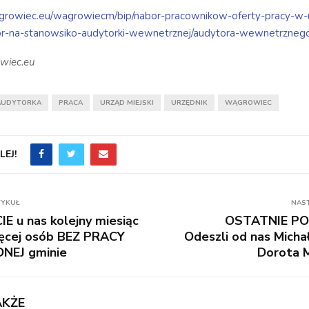
wagrowiec.eu/wagrowiecm/bip/nabor-pracownikow-oferty-pracy-w-
or-na-stanowsiko-audytorki-wewnetrznej/audytora-wewnetrzneg
wiec.eu
AUDYTORKA
PRACA
URZĄD MIEJSKI
URZĘDNIK
WĄGROWIEC
EJ!
TYKUŁ
NAS
 u nas kolejny miesiąc
OSTATNIE PO
ęcej osób BEZ PRACY
Odeszli od nas Michał
DNEJ gminie
Dorota M
AKŻE