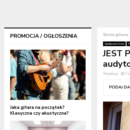
Strona główna
PROMOCJA / OGŁOSZENIA
Społeczeństwo
W
JEST P
audyto
Redakcja
7 l
PODAJ DAL
Jaka gitara na początek?
Klasyczna czy akustyczna?