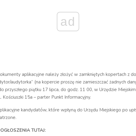
ad
umenty aplikacyjne należy złożyć w zamkniętych kopertach z do
ytor/audytorka” (na kopercie proszę nie zamieszczać żadnych dan
 przyszłego piątku 17 lipca, do godz. 11 00, w Urzędzie Miejski
 Kościuszki 15a – parter Punkt Informacyjny.
likacyjne kandydatów, które wpłyną do Urzędu Miejskiego po upł
atrzone.
OGŁOSZENIA TUTAJ: