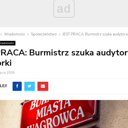
ad
Wiadomości
Społeczeństwo
JEST PRACA: Burmistrz szuka audytora 
iadomości
RACA: Burmistrz szuka audytor
rki
ipca 2026
EJ!