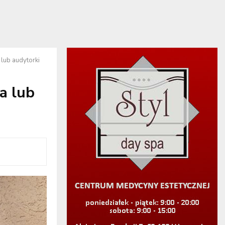
lub audytorki
a lub