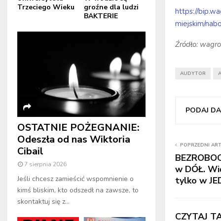
Trzeciego Wieku
groźne dla ludzi
https://bip.
BAKTERIE
miejskim/nab
Źródło: wagro
AUDYTOR
PODAJ DAL
OSTATNIE POŻEGNANIE:
Odeszła od nas Wiktoria
POPRZEDNI AR
Cibail
BEZROBOCIE
7 sierpnia 2026
w DÓŁ. Wi
Jeśli chcesz zamieścić wspomnienie o
tylko w JE
kimś bliskim, kto odszedł na zawsze, to
skontaktuj się z...
CZYTAJ T