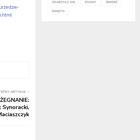
ZDARZYŁO SIĘ
ZGONY
ŚMIERĆ
urzedzie-
ŚWIĘTO
o.html
TĘPNY ARTYKUŁ
ŻEGNANIE:
 Synoracki,
aciaszczyk