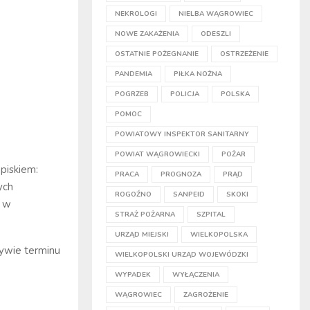
NEKROLOGI
NIELBA WĄGROWIEC
NOWE ZAKAŻENIA
ODESZLI
OSTATNIE POŻEGNANIE
OSTRZEŻENIE
PANDEMIA
PIŁKA NOŻNA
POGRZEB
POLICJA
POLSKA
POMOC
POWIATOWY INSPEKTOR SANITARNY
POWIAT WĄGROWIECKI
POŻAR
piskiem:
PRACA
PROGNOZA
PRĄD
ych
ROGOŹNO
SANPEID
SKOKI
m w
STRAŻ POŻARNA
SZPITAL
URZĄD MIEJSKI
WIELKOPOLSKA
ywie terminu
WIELKOPOLSKI URZĄD WOJEWÓDZKI
WYPADEK
WYŁĄCZENIA
WĄGROWIEC
ZAGROŻENIE