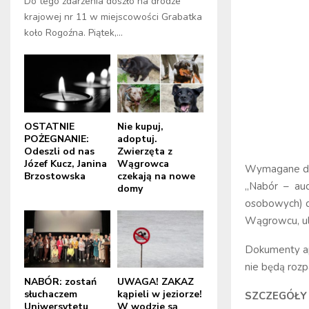
Do tego zdarzenia doszło na drodze
krajowej nr 11 w miejscowości Grabatka
koło Rogoźna. Piątek,...
OSTATNIE
Nie kupuj,
POŻEGNANIE:
adoptuj.
Odeszli od nas
Zwierzęta z
Józef Kucz, Janina
Wągrowca
Wymagane dok
Brzostowska
czekają na nowe
„Nabór – aud
domy
osobowych) do
Wągrowcu, ul.
Dokumenty ap
nie będą rozp
NABÓR: zostań
UWAGA! ZAKAZ
słuchaczem
kąpieli w jeziorze!
SZCZEGÓŁY 
Uniwersytetu
W wodzie są