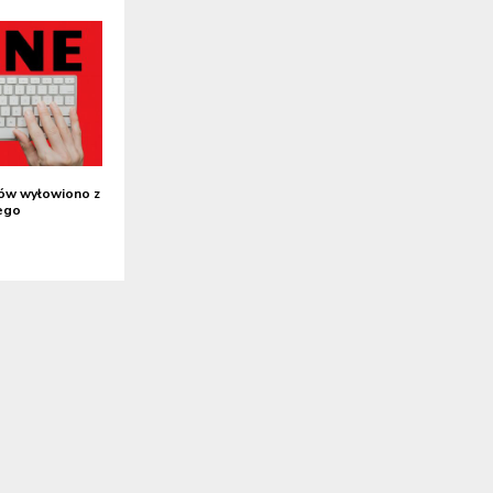
ów wyłowiono z
ego