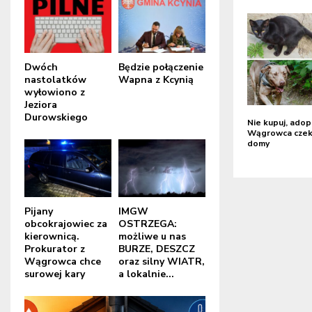
Dwóch
Będzie połączenie
nastolatków
Wapna z Kcynią
wyłowiono z
Jeziora
Durowskiego
Nie kupuj, adop
Wągrowca czek
domy
Pijany
IMGW
obcokrajowiec za
OSTRZEGA:
kierownicą.
możliwe u nas
Prokurator z
BURZE, DESZCZ
Wągrowca chce
oraz silny WIATR,
surowej kary
a lokalnie...