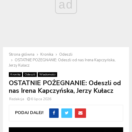
ad
Strona główna
Kronika
Odeszli
OSTATNIE POŻEGNANIE: Odeszli od nas Irena Kapczyńska,
Jerzy Kułacz
Kronika
Odeszli
Wiadomości
OSTATNIE POŻEGNANIE: Odeszli od
nas Irena Kapczyńska, Jerzy Kułacz
Redakcja
6 lipca 2026
PODAJ DALEJ!