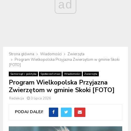
ad
Strona główna
Wiadomości
Zwierzęta
Program Wielkopolska Przyjazna Zwierzętom w gminie Skoki
[FOTO]
Samorząd i polityka
Społeczeństwo
Wiadomości
Zwierzęta
Program Wielkopolska Przyjazna
Zwierzętom w gminie Skoki [FOTO]
Redakcja
3 lipca 2026
PODAJ DALEJ!