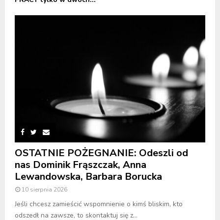
OSTATNIE POŻEGNANIE: Odeszli od
nas Dominik Frąszczak, Anna
Lewandowska, Barbara Borucka
10 sierpnia 2026
Jeśli chcesz zamieścić wspomnienie o kimś bliskim, kto
odszedł na zawsze, to skontaktuj się z...