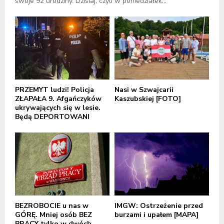
swoje 92 urodziny. Dzisiaj, czyli w poniedziałek...
PRZEMYT ludzi! Policja
Nasi w Szwajcarii
ZŁAPAŁA 9. Afgańczyków
Kaszubskiej [FOTO]
ukrywających się w lesie.
Będą DEPORTOWANI
BEZROBOCIE u nas w
IMGW: Ostrzeżenie przed
GÓRĘ. Mniej osób BEZ
burzami i upałem [MAPA]
PRACY tylko w dwóch...