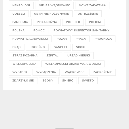
NEKROLOGI
NIELBA WĄGROWIEC
NOWE ZAKAŻENIA
ODESZLI
OSTATNIE POŻEGNANIE
OSTRZEŻENIE
PANDEMIA
PIŁKA NOŻNA
POGRZEB
POLICJA
POLSKA
POMOC
POWIATOWY INSPEKTOR SANITARNY
POWIAT WĄGROWIECKI
POŻAR
PRACA
PROGNOZA
PRĄD
ROGOŹNO
SANPEID
SKOKI
STRAŻ POŻARNA
SZPITAL
URZĄD MIEJSKI
WIELKOPOLSKA
WIELKOPOLSKI URZĄD WOJEWÓDZKI
WYPADEK
WYŁĄCZENIA
WĄGROWIEC
ZAGROŻENIE
ZDARZYŁO SIĘ
ZGONY
ŚMIERĆ
ŚWIĘTO