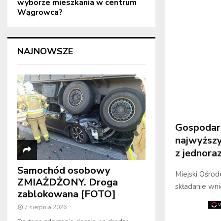
wyborze mieszkania w centrum
Wągrowca?
NAJNOWSZE
Gospodar
najwyższy
z jednora
Samochód osobowy
Miejski Ośrod
ZMIAŻDŻONY. Droga
składanie wn
zablokowana [FOTO]
7 sierpnia 2026