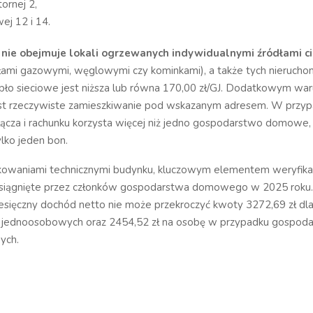
tornej 2,
wej 12 i 14.
nie obejmuje lokali ogrzewanych indywidualnymi źródłami c
łami gazowymi, węglowymi czy kominkami), a także tych nieruchom
epło sieciowe jest niższa lub równa 170,00 zł/GJ. Dodatkowym wa
st rzeczywiste zamieszkiwanie pod wskazanym adresem. W przyp
ącza i rachunku korzysta więcej niż jedno gospodarstwo domowe, 
ylko jeden bon.
owaniami technicznymi budynku, kluczowym elementem weryfika
siągnięte przez członków gospodarstwa domowego w 2025 roku
esięczny dochód netto nie może przekroczyć kwoty 3272,69 zł dl
jednoosobowych oraz 2454,52 zł na osobę w przypadku gospod
ych.