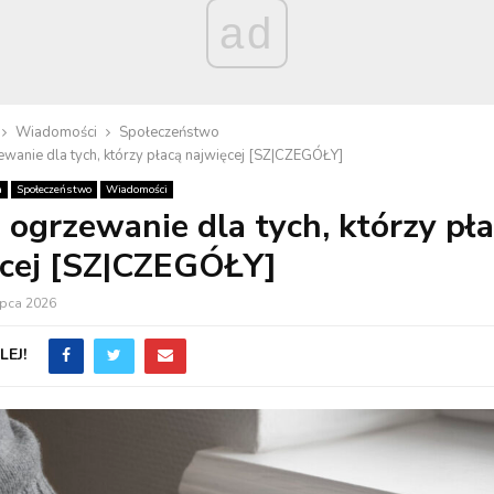
ad
Wiadomości
Społeczeństwo
ewanie dla tych, którzy płacą najwięcej [SZ|CZEGÓŁY]
a
Społeczeństwo
Wiadomości
 ogrzewanie dla tych, którzy pł
ęcej [SZ|CZEGÓŁY]
ipca 2026
EJ!