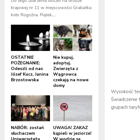
Do tego zdarzenia doszło na drodze
krajowej nr 11 w miejscowości Grabatka
koło Rogoźna. Piątek,...
OSTATNIE
Nie kupuj,
POŻEGNANIE:
adoptuj.
Odeszli od nas
Zwierzęta z
Józef Kucz, Janina
Wągrowca
Brzostowska
czekają na nowe
domy
Wysokość teg
Świadczenie t
grupach tary
NABÓR: zostań
UWAGA! ZAKAZ
słuchaczem
kąpieli w jeziorze!
Uniwersytetu
W wodzie są