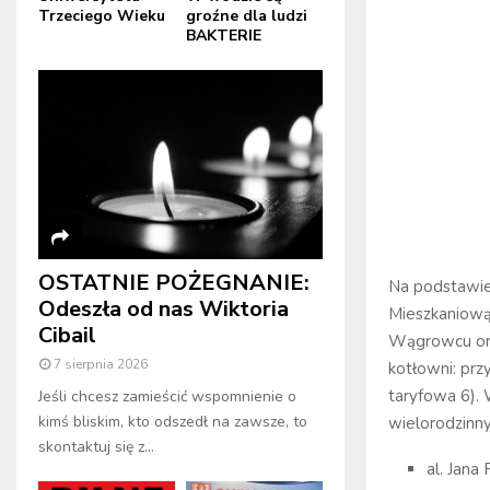
Trzeciego Wieku
groźne dla ludzi
BAKTERIE
OSTATNIE POŻEGNANIE:
Na podstawie
Odeszła od nas Wiktoria
Mieszkaniową
Cibail
Wągrowcu oraz
7 sierpnia 2026
kotłowni: prz
taryfowa 6).
Jeśli chcesz zamieścić wspomnienie o
kimś bliskim, kto odszedł na zawsze, to
wielorodzinny
skontaktuj się z...
al. Jana 