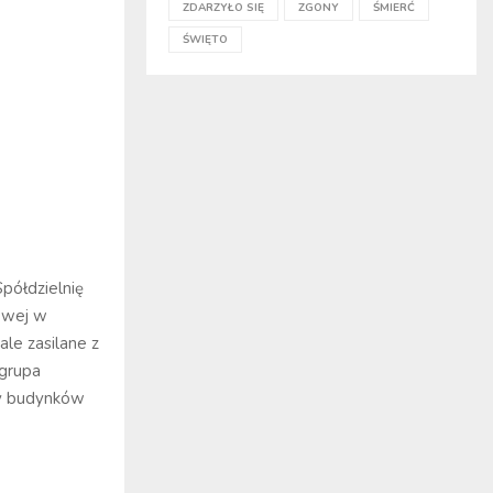
ZDARZYŁO SIĘ
ZGONY
ŚMIERĆ
ŚWIĘTO
półdzielnię
owej w
le zasilane z
(grupa
cy budynków