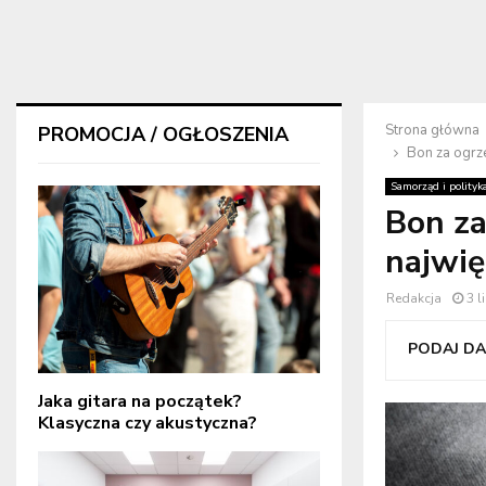
Strona główna
PROMOCJA / OGŁOSZENIA
Bon za ogrz
Samorząd i polityk
Bon za
najwi
Redakcja
3 l
PODAJ DAL
Jaka gitara na początek?
Klasyczna czy akustyczna?