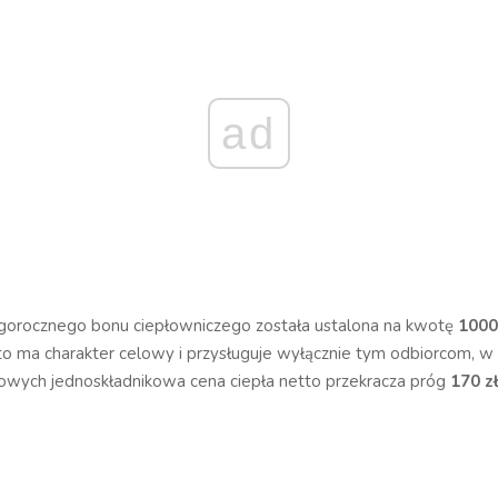
ad
orocznego bonu ciepłowniczego została ustalona na kwotę
1000
o ma charakter celowy i przysługuje wyłącznie tym odbiorcom, w
fowych jednoskładnikowa cena ciepła netto przekracza próg
170 z