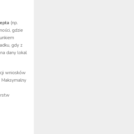
iepła
(np.
ości, gdzie
runkiem
adku, gdy z
na dany lokal
cji wniosków
. Maksymalny
a
arstw