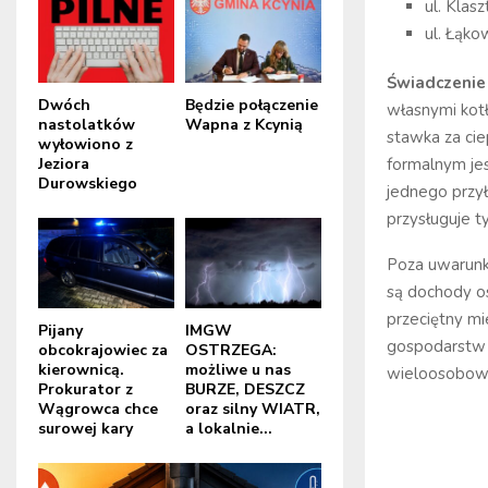
ul. Klasz
ul. Łąko
Świadczenie 
Dwóch
Będzie połączenie
własnymi kot
nastolatków
Wapna z Kcynią
stawka za ci
wyłowiono z
Jeziora
formalnym je
Durowskiego
jednego przył
przysługuje t
Poza uwarunk
są dochody o
przeciętny mi
Pijany
IMGW
gospodarstw 
obcokrajowiec za
OSTRZEGA:
kierownicą.
możliwe u nas
wieloosobow
Prokurator z
BURZE, DESZCZ
Wągrowca chce
oraz silny WIATR,
surowej kary
a lokalnie...