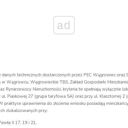
ad
 danych technicznych dostarczonych przez PEC Wągrowiec oraz S
 w Wągrowcu, Wągrowieckie TBS, Zakład Gospodarki Mieszkani
 Rynarzewscy Nieruchomości, kryteria te spełniają wyłącznie loka
y ul. Piaskowej 27 (grupa taryfowa 5A) oraz przy ul. Klasztornej 2 
 W praktyce uprawnienia do złożenia wniosku posiadają mieszkań
ch zlokalizowanych przy:
Pawła II 17, 19 i 21,