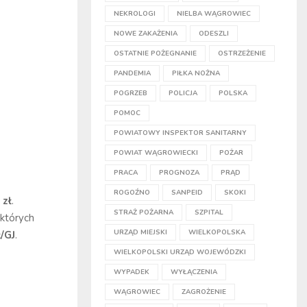
NEKROLOGI
NIELBA WĄGROWIEC
NOWE ZAKAŻENIA
ODESZLI
OSTATNIE POŻEGNANIE
OSTRZEŻENIE
PANDEMIA
PIŁKA NOŻNA
POGRZEB
POLICJA
POLSKA
POMOC
POWIATOWY INSPEKTOR SANITARNY
POWIAT WĄGROWIECKI
POŻAR
PRACA
PROGNOZA
PRĄD
ROGOŹNO
SANPEID
SKOKI
 zł
.
STRAŻ POŻARNA
SZPITAL
 których
URZĄD MIEJSKI
WIELKOPOLSKA
ł/GJ
.
WIELKOPOLSKI URZĄD WOJEWÓDZKI
WYPADEK
WYŁĄCZENIA
WĄGROWIEC
ZAGROŻENIE