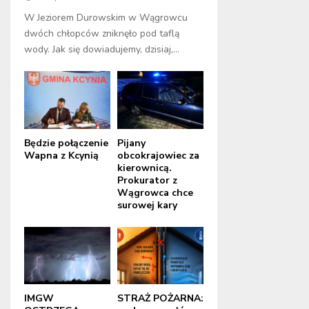
W Jeziorem Durowskim w Wągrowcu
dwóch chłopców zniknęło pod taflą
wody. Jak się dowiadujemy, dzisiaj,...
Będzie połączenie
Pijany
Wapna z Kcynią
obcokrajowiec za
kierownicą.
Prokurator z
Wągrowca chce
surowej kary
IMGW
STRAŻ POŻARNA: