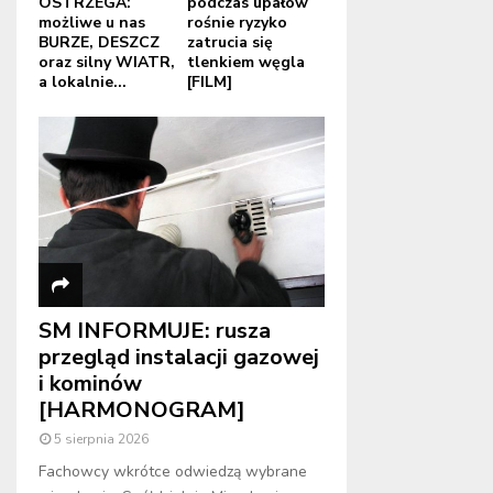
OSTRZEGA:
podczas upałów
możliwe u nas
rośnie ryzyko
BURZE, DESZCZ
zatrucia się
oraz silny WIATR,
tlenkiem węgla
a lokalnie...
[FILM]
SM INFORMUJE: rusza
przegląd instalacji gazowej
i kominów
[HARMONOGRAM]
5 sierpnia 2026
Fachowcy wkrótce odwiedzą wybrane