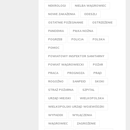
NEKROLOGI
NIELBA WĄGROWIEC
NOWE ZAKAŻENIA
ODESZLI
OSTATNIE POŻEGNANIE
OSTRZEŻENIE
PANDEMIA
PIŁKA NOŻNA
POGRZEB
POLICJA
POLSKA
POMOC
POWIATOWY INSPEKTOR SANITARNY
POWIAT WĄGROWIECKI
POŻAR
PRACA
PROGNOZA
PRĄD
ROGOŹNO
SANPEID
SKOKI
STRAŻ POŻARNA
SZPITAL
URZĄD MIEJSKI
WIELKOPOLSKA
WIELKOPOLSKI URZĄD WOJEWÓDZKI
WYPADEK
WYŁĄCZENIA
WĄGROWIEC
ZAGROŻENIE