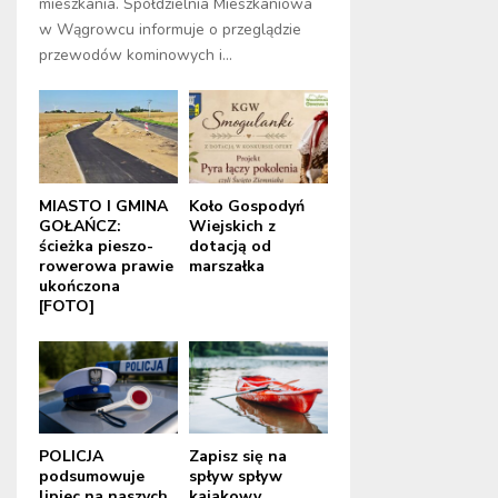
mieszkania. Spółdzielnia Mieszkaniowa
w Wągrowcu informuje o przeglądzie
przewodów kominowych i...
MIASTO I GMINA
Koło Gospodyń
GOŁAŃCZ:
Wiejskich z
ścieżka pieszo-
dotacją od
rowerowa prawie
marszałka
ukończona
[FOTO]
POLICJA
Zapisz się na
podsumowuje
spływ spływ
lipiec na naszych
kajakowy