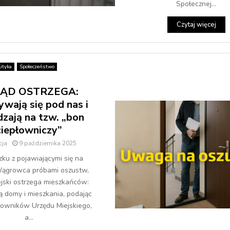
Społecznej...
Czytaj więcej
ityka
Społeczeństwo
ĄD OSTRZEGA:
wają się pod nas i
zają na tzw. „bon
ciepłowniczy”
cja
9 października 2025
ku z pojawiającymi się na
Wągrowca próbami oszustw,
jski ostrzega mieszkańców:
 domy i mieszkania, podając
cowników Urzędu Miejskiego,
a...