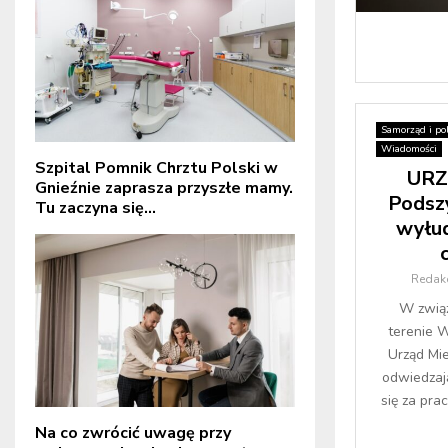
Samorząd i pol
Wiadomości
Szpital Pomnik Chrztu Polski w
URZ
Gnieźnie zaprasza przyszłe mamy.
Podszy
Tu zaczyna się...
wyłud
Redak
W związ
terenie 
Urząd Mie
odwiedzają
się za pra
Na co zwrócić uwagę przy