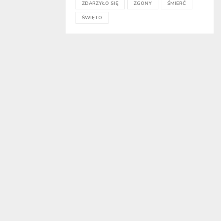
ZDARZYŁO SIĘ
ZGONY
ŚMIERĆ
ŚWIĘTO