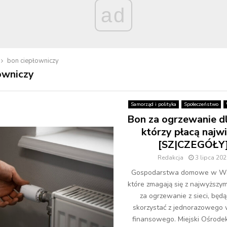
ad
bon ciepłowniczy
owniczy
Samorząd i polityka
Społeczeństwo
Bon za ogrzewanie dl
którzy płacą najwi
[SZ|CZEGÓŁY
Redakcja
3 lipca 202
Gospodarstwa domowe w W
które zmagają się z najwyższym
za ogrzewanie z sieci, będ
skorzystać z jednorazowego 
finansowego. Miejski Ośrode