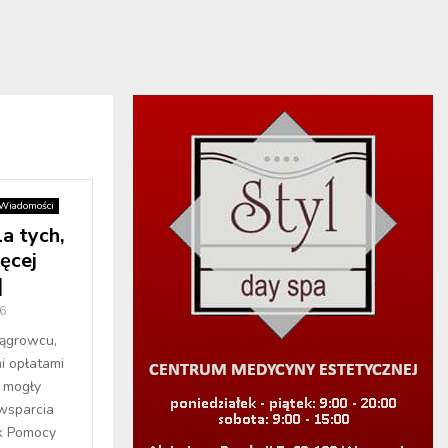
Wiadomości
a tych,
ęcej
]
6
ągrowcu,
i opłatami
ą mogły
wsparcia
k Pomocy