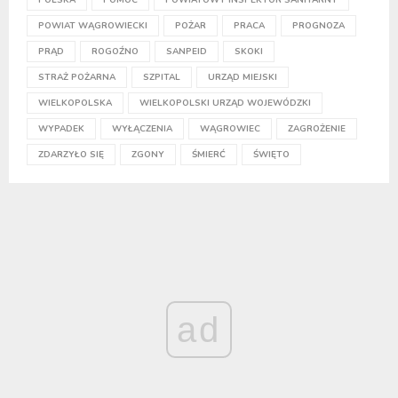
POWIAT WĄGROWIECKI
POŻAR
PRACA
PROGNOZA
PRĄD
ROGOŹNO
SANPEID
SKOKI
STRAŻ POŻARNA
SZPITAL
URZĄD MIEJSKI
WIELKOPOLSKA
WIELKOPOLSKI URZĄD WOJEWÓDZKI
WYPADEK
WYŁĄCZENIA
WĄGROWIEC
ZAGROŻENIE
ZDARZYŁO SIĘ
ZGONY
ŚMIERĆ
ŚWIĘTO
ad