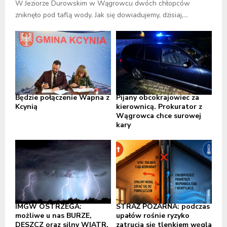
W Jeziorze Durowskim w Wągrowcu dwóch chłopców
zniknęło pod taflą wody. Jak się dowiadujemy, dzisiaj,...
Będzie połączenie Wapna z
Pijany obcokrajowiec za
Kcynią
kierownicą. Prokurator z
Wągrowca chce surowej
kary
IMGW OSTRZEGA:
STRAŻ POŻARNA: podczas
możliwe u nas BURZE,
upałów rośnie ryzyko
DESZCZ oraz silny WIATR,
zatrucia się tlenkiem węgla