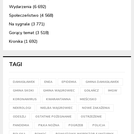
Wydarzenia
(6 692)
Społeczeństwo
(4 568)
Na sygnale
(3 771)
Gorący temat
(3 518)
Kronika
(1 692)
TAGI
DAMASŁAWEK
ENEA
EPIDEMIA
GMINA DAMASŁAWEK
GMINA SKOKI
GMINA WĄGROWIEC
GOŁAŃCZ
IMGW
KORONAWIRUS
KWARANTANNA
MIEŚCISKO
NEKROLOGI
NIELBA WĄGROWIEC
NOWE ZAKAŻENIA
ODESZLI
OSTATNIE POŻEGNANIE
OSTRZEŻENIE
PANDEMIA
PIŁKA NOŻNA
POGRZEB
POLICJA
POLSKA
POMOC
POWIATOWY INSPEKTOR SANITARNY