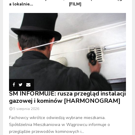
a lokalnie...
[FILM]
SM INFORMUJE: rusza przegląd instalacji
gazowej i kominów [HARMONOGRAM]
5 sierpnia 2026
Fachowcy wkrótce odwiedzą wybrane mieszkania.
Spółdzielnia Mieszkaniowa w Wągrowcu informuje o
przeglądzie przewodów kominowych i...