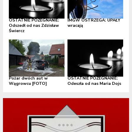
OSTATNIE POŻEGNANIE:
IMGW OSTRZEGA: UPAŁY
Odszedł od nas Zdzisław
wracają
Świercz
Pożar dwóch aut w
OSTATNIE POŻEGNANIE:
Wągrowcu [FOTO]
Odeszła od nas Maria Dojs