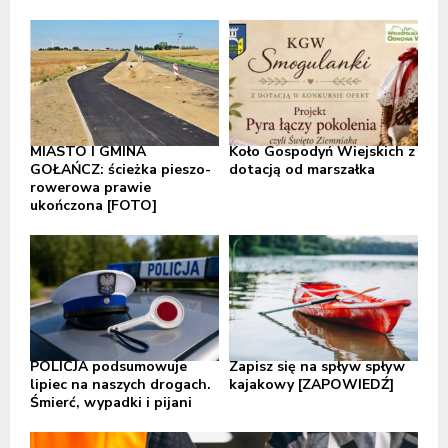
MIASTO I GMINA
Koło Gospodyń Wiejskich z
GOŁAŃCZ: ścieżka pieszo-
dotacją od marszałka
rowerowa prawie
ukończona [FOTO]
POLICJA podsumowuje
Zapisz się na spływ spływ
lipiec na naszych drogach.
kajakowy [ZAPOWIEDŹ]
Śmierć, wypadki i pijani