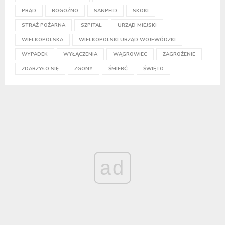
PRĄD
ROGOŹNO
SANPEID
SKOKI
STRAŻ POŻARNA
SZPITAL
URZĄD MIEJSKI
WIELKOPOLSKA
WIELKOPOLSKI URZĄD WOJEWÓDZKI
WYPADEK
WYŁĄCZENIA
WĄGROWIEC
ZAGROŻENIE
ZDARZYŁO SIĘ
ZGONY
ŚMIERĆ
ŚWIĘTO
ad