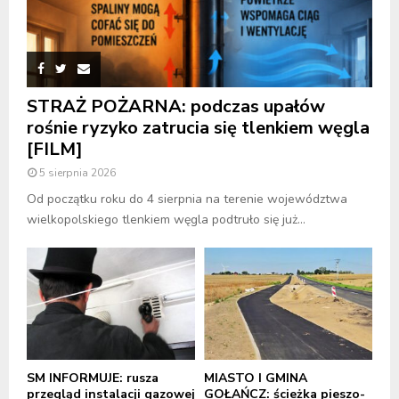
STRAŻ POŻARNA: podczas upałów
rośnie ryzyko zatrucia się tlenkiem węgla
[FILM]
5 sierpnia 2026
Od początku roku do 4 sierpnia na terenie województwa
wielkopolskiego tlenkiem węgla podtruło się już...
SM INFORMUJE: rusza
MIASTO I GMINA
przegląd instalacji gazowej
GOŁAŃCZ: ścieżka pieszo-