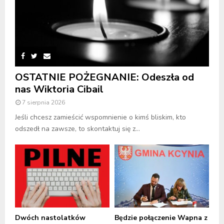
OSTATNIE POŻEGNANIE: Odeszła od
nas Wiktoria Cibail
7 sierpnia 2026
Jeśli chcesz zamieścić wspomnienie o kimś bliskim, kto
odszedł na zawsze, to skontaktuj się z...
Dwóch nastolatków
Będzie połączenie Wapna z