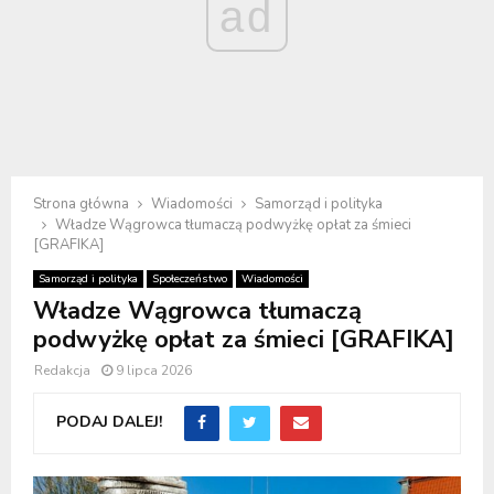
ad
Strona główna
Wiadomości
Samorząd i polityka
Władze Wągrowca tłumaczą podwyżkę opłat za śmieci
[GRAFIKA]
Samorząd i polityka
Społeczeństwo
Wiadomości
Władze Wągrowca tłumaczą
podwyżkę opłat za śmieci [GRAFIKA]
Redakcja
9 lipca 2026
PODAJ DALEJ!