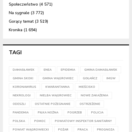
Społeczeństwo
(4 571)
Na sygnale
(3 772)
Gorący temat
(3 519)
Kronika
(1 694)
TAGI
DAMASŁAWEK
ENEA
EPIDEMIA
GMINA DAMASŁAWEK
GMINA SKOKI
GMINA WĄGROWIEC
GOŁAŃCZ
IMGW
KORONAWIRUS
KWARANTANNA
MIEŚCISKO
NEKROLOGI
NIELBA WĄGROWIEC
NOWE ZAKAŻENIA
ODESZLI
OSTATNIE POŻEGNANIE
OSTRZEŻENIE
PANDEMIA
PIŁKA NOŻNA
POGRZEB
POLICJA
POLSKA
POMOC
POWIATOWY INSPEKTOR SANITARNY
POWIAT WĄGROWIECKI
POŻAR
PRACA
PROGNOZA