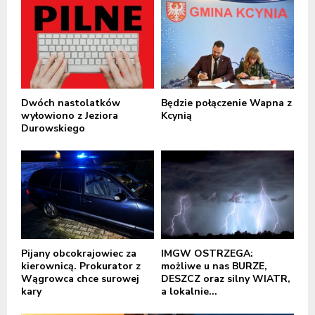
Dwóch nastolatków
Będzie połączenie Wapna z
wyłowiono z Jeziora
Kcynią
Durowskiego
Pijany obcokrajowiec za
IMGW OSTRZEGA:
kierownicą. Prokurator z
możliwe u nas BURZE,
Wągrowca chce surowej
DESZCZ oraz silny WIATR,
kary
a lokalnie...