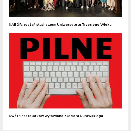
NABÓR: zostań słuchaczem Uniwersytetu Trzeciego Wieku
Dwóch nastolatków wyłowiono z Jeziora Durowskiego