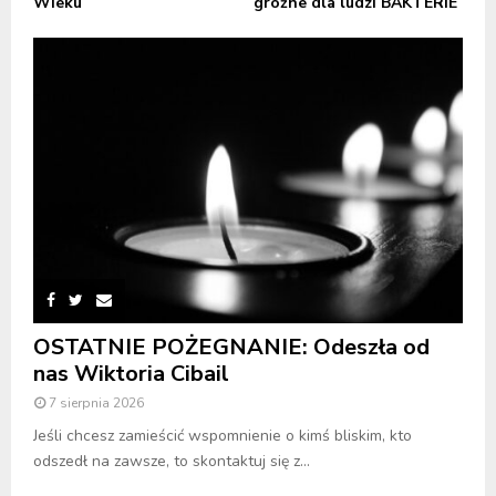
Wieku
groźne dla ludzi BAKTERIE
OSTATNIE POŻEGNANIE: Odeszła od
nas Wiktoria Cibail
7 sierpnia 2026
Jeśli chcesz zamieścić wspomnienie o kimś bliskim, kto
odszedł na zawsze, to skontaktuj się z...