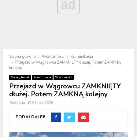
ad
Strona główna
Wiadomości
Komunikacja
Przejazd w Wągrowcu ZAMKNIĘTY dłużej. Potem ZAMKNĄ
kolejny
Gorący temat
Komunikacja
Wiadomości
Przejazd w Wągrowcu ZAMKNIĘTY
dłużej. Potem ZAMKNĄ kolejny
Redakcja
9 lipca 2026
PODAJ DALEJ!