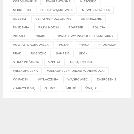
KORONAWIRUS
KWARANTANNA
MIEŚCISKO
NEKROLOGI
NIELBA WĄGROWIEC
NOWE ZAKAŻENIA
ODESZLI
OSTATNIE POŻEGNANIE
OSTRZEŻENIE
PANDEMIA
PIŁKA NOŻNA
POGRZEB
POLICJA
POLSKA
POMOC
POWIATOWY INSPEKTOR SANITARNY
POWIAT WĄGROWIECKI
POŻAR
PRACA
PROGNOZA
PRĄD
ROGOŹNO
SANPEID
SKOKI
STRAŻ POŻARNA
SZPITAL
URZĄD MIEJSKI
WIELKOPOLSKA
WIELKOPOLSKI URZĄD WOJEWÓDZKI
WYPADEK
WYŁĄCZENIA
WĄGROWIEC
ZAGROŻENIE
ZDARZYŁO SIĘ
ZGONY
ŚMIERĆ
ŚWIĘTO