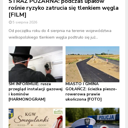
STRAŻ POŻARNA: podczas upałów
rośnie ryzyko zatrucia się tlenkiem węgla
[FILM]
5 sierpnia 2026
Od początku roku do 4 sierpnia na terenie województwa
wielkopolskiego tlenkiem węgla podtruło się już...
SM INFORMUJE: rusza
MIASTO I GMINA
przegląd instalacji gazowej
GOŁAŃCZ: ścieżka pieszo-
i kominów
rowerowa prawie
[HARMONOGRAM]
ukończona [FOTO]