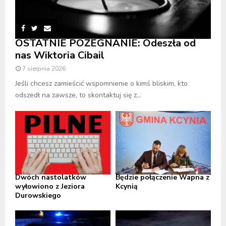
OSTATNIE POŻEGNANIE: Odeszła od
nas Wiktoria Cibail
7 sierpnia 2026
Jeśli chcesz zamieścić wspomnienie o kimś bliskim, kto
odszedł na zawsze, to skontaktuj się z...
Dwóch nastolatków
Będzie połączenie Wapna z
wyłowiono z Jeziora
Kcynią
Durowskiego