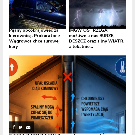
Pijany obcokrajowiec za
IMGW OSTRZEGA:
kierownicą. Prokurator z
możliwe u nas BURZE,
Wągrowca chce surowej
DESZCZ oraz silny WIATR,
kary
a lokalnie...