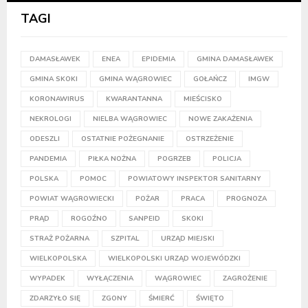
TAGI
DAMASŁAWEK
ENEA
EPIDEMIA
GMINA DAMASŁAWEK
GMINA SKOKI
GMINA WĄGROWIEC
GOŁAŃCZ
IMGW
KORONAWIRUS
KWARANTANNA
MIEŚCISKO
NEKROLOGI
NIELBA WĄGROWIEC
NOWE ZAKAŻENIA
ODESZLI
OSTATNIE POŻEGNANIE
OSTRZEŻENIE
PANDEMIA
PIŁKA NOŻNA
POGRZEB
POLICJA
POLSKA
POMOC
POWIATOWY INSPEKTOR SANITARNY
POWIAT WĄGROWIECKI
POŻAR
PRACA
PROGNOZA
PRĄD
ROGOŹNO
SANPEID
SKOKI
STRAŻ POŻARNA
SZPITAL
URZĄD MIEJSKI
WIELKOPOLSKA
WIELKOPOLSKI URZĄD WOJEWÓDZKI
WYPADEK
WYŁĄCZENIA
WĄGROWIEC
ZAGROŻENIE
ZDARZYŁO SIĘ
ZGONY
ŚMIERĆ
ŚWIĘTO