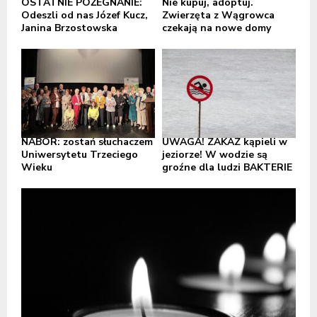
OSTATNIE POŻEGNANIE:
Nie kupuj, adoptuj.
Odeszli od nas Józef Kucz,
Zwierzęta z Wągrowca
Janina Brzostowska
czekają na nowe domy
NABÓR: zostań słuchaczem
UWAGA! ZAKAZ kąpieli w
Uniwersytetu Trzeciego
jeziorze! W wodzie są
Wieku
groźne dla ludzi BAKTERIE