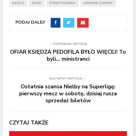
DESZCZ
SKOKI
STRAŻ POŻARNA
URWANIE CHMURY
PODAJ DALEJ!
POPRZEDNI ARTYKUŁ
OFIAR KSIĘDZA PEDOFILA BYŁO WIĘCEJ! To
byli… ministranci
NASTĘPNY ARTYKUŁ
Ostatnia szansa Nielby na Superligę:
pierwszy mecz w sobotę, dzisiaj rusza
sprzedaż biletów
CZYTAJ TAKŻE