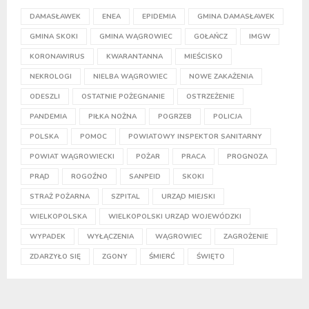
DAMASŁAWEK
ENEA
EPIDEMIA
GMINA DAMASŁAWEK
GMINA SKOKI
GMINA WĄGROWIEC
GOŁAŃCZ
IMGW
KORONAWIRUS
KWARANTANNA
MIEŚCISKO
NEKROLOGI
NIELBA WĄGROWIEC
NOWE ZAKAŻENIA
ODESZLI
OSTATNIE POŻEGNANIE
OSTRZEŻENIE
PANDEMIA
PIŁKA NOŻNA
POGRZEB
POLICJA
POLSKA
POMOC
POWIATOWY INSPEKTOR SANITARNY
POWIAT WĄGROWIECKI
POŻAR
PRACA
PROGNOZA
PRĄD
ROGOŹNO
SANPEID
SKOKI
STRAŻ POŻARNA
SZPITAL
URZĄD MIEJSKI
WIELKOPOLSKA
WIELKOPOLSKI URZĄD WOJEWÓDZKI
WYPADEK
WYŁĄCZENIA
WĄGROWIEC
ZAGROŻENIE
ZDARZYŁO SIĘ
ZGONY
ŚMIERĆ
ŚWIĘTO