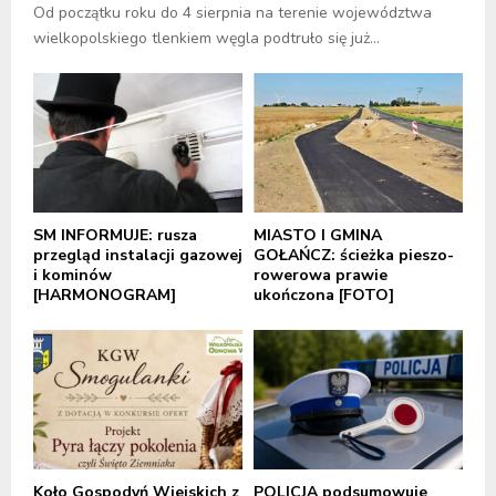
Od początku roku do 4 sierpnia na terenie województwa
wielkopolskiego tlenkiem węgla podtruło się już...
SM INFORMUJE: rusza
MIASTO I GMINA
przegląd instalacji gazowej
GOŁAŃCZ: ścieżka pieszo-
i kominów
rowerowa prawie
[HARMONOGRAM]
ukończona [FOTO]
Koło Gospodyń Wiejskich z
POLICJA podsumowuje