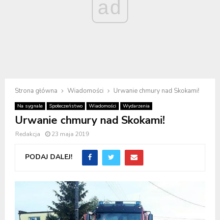
ad
Strona główna
Wiadomości
Urwanie chmury nad Skokami!
Na sygnale
Społeczeństwo
Wiadomości
Wydarzenia
Urwanie chmury nad Skokami!
Redakcja
23 maja 2019
PODAJ DALEJ!