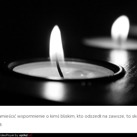
zamieścić wspomnienie o kimś bliskim, kto odszedł na zawsze, to sko
ą.