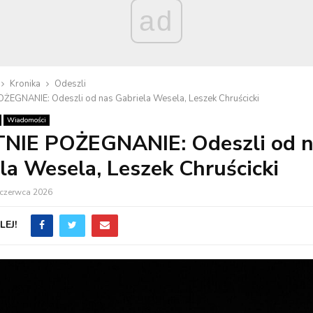
ad
Kronika
Odeszli
ŻEGNANIE: Odeszli od nas Gabriela Wesela, Leszek Chruścicki
Wiadomości
NIE POŻEGNANIE: Odeszli od n
la Wesela, Leszek Chruścicki
 czerwca 2026
EJ!