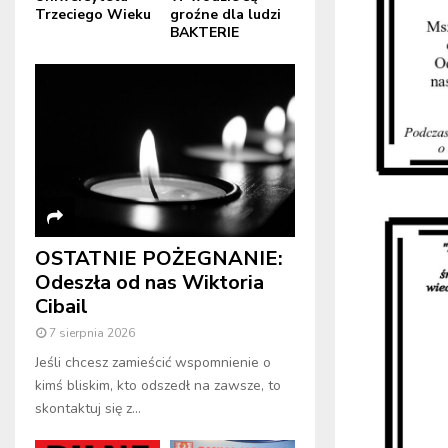
Trzeciego Wieku
groźne dla ludzi
BAKTERIE
OSTATNIE POŻEGNANIE:
Odeszła od nas Wiktoria
Cibail
7 sierpnia 2026
Jeśli chcesz zamieścić wspomnienie o
kimś bliskim, kto odszedł na zawsze, to
skontaktuj się z...