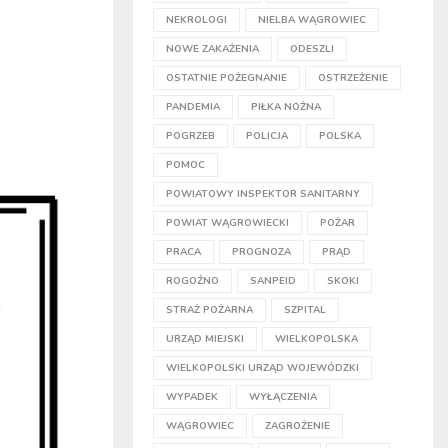
NEKROLOGI
NIELBA WĄGROWIEC
NOWE ZAKAŻENIA
ODESZLI
OSTATNIE POŻEGNANIE
OSTRZEŻENIE
PANDEMIA
PIŁKA NOŻNA
POGRZEB
POLICJA
POLSKA
POMOC
POWIATOWY INSPEKTOR SANITARNY
POWIAT WĄGROWIECKI
POŻAR
PRACA
PROGNOZA
PRĄD
ROGOŹNO
SANPEID
SKOKI
STRAŻ POŻARNA
SZPITAL
URZĄD MIEJSKI
WIELKOPOLSKA
WIELKOPOLSKI URZĄD WOJEWÓDZKI
WYPADEK
WYŁĄCZENIA
WĄGROWIEC
ZAGROŻENIE