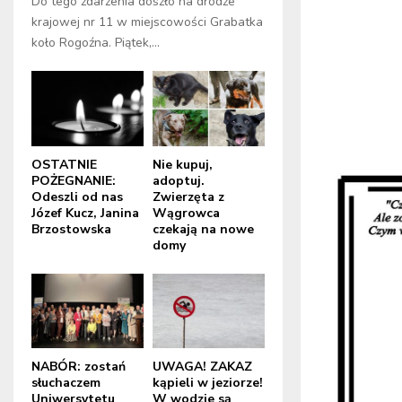
Do tego zdarzenia doszło na drodze
krajowej nr 11 w miejscowości Grabatka
koło Rogoźna. Piątek,...
OSTATNIE
Nie kupuj,
POŻEGNANIE:
adoptuj.
Odeszli od nas
Zwierzęta z
Józef Kucz, Janina
Wągrowca
Brzostowska
czekają na nowe
domy
NABÓR: zostań
UWAGA! ZAKAZ
słuchaczem
kąpieli w jeziorze!
Uniwersytetu
W wodzie są