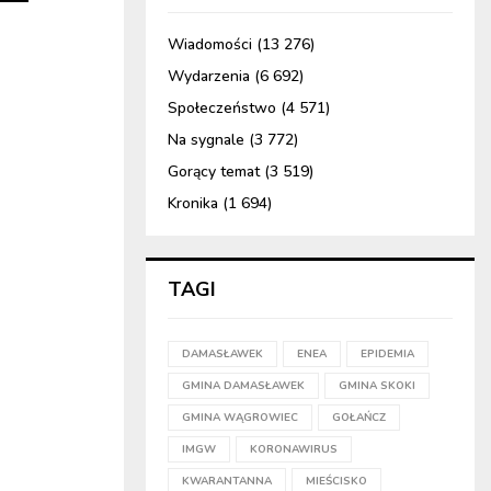
Wiadomości
(13 276)
Wydarzenia
(6 692)
Społeczeństwo
(4 571)
Na sygnale
(3 772)
Gorący temat
(3 519)
Kronika
(1 694)
TAGI
DAMASŁAWEK
ENEA
EPIDEMIA
GMINA DAMASŁAWEK
GMINA SKOKI
GMINA WĄGROWIEC
GOŁAŃCZ
IMGW
KORONAWIRUS
KWARANTANNA
MIEŚCISKO