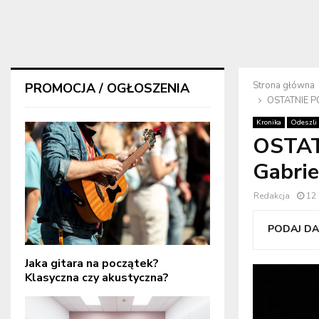
Strona główna
PROMOCJA / OGŁOSZENIA
OSTATNIE PO
Kronika
Odeszli
OSTAT
Gabrie
Redakcja
12
PODAJ DAL
Jaka gitara na początek?
Klasyczna czy akustyczna?