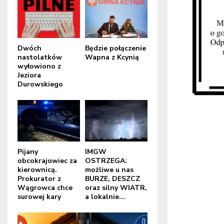
Dwóch
Będzie połączenie
nastolatków
Wapna z Kcynią
wyłowiono z
Jeziora
Durowskiego
Pijany
IMGW
obcokrajowiec za
OSTRZEGA:
kierownicą.
możliwe u nas
Prokurator z
BURZE, DESZCZ
Wągrowca chce
oraz silny WIATR,
surowej kary
a lokalnie...