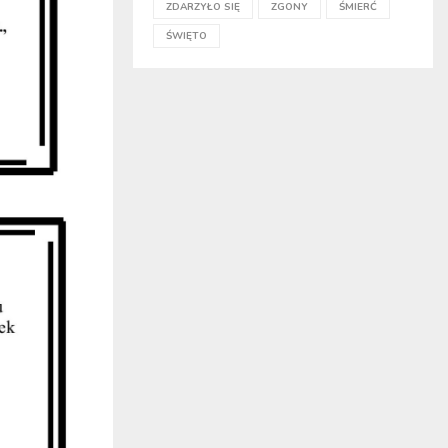
ZDARZYŁO SIĘ
ZGONY
ŚMIERĆ
ŚWIĘTO